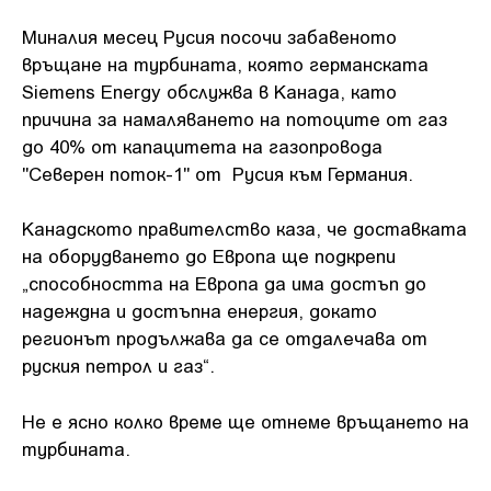
Миналия месец Русия посочи забавеното
връщане на турбината, която германската
Siemens Energy обслужва в Канада, като
причина за намаляването на потоците от газ
до 40% от капацитета на газопровода
"Северен поток-1" от Русия към Германия.
Канадското правителство каза, че доставката
на оборудването до Европа ще подкрепи
„способността на Европа да има достъп до
надеждна и достъпна енергия, докато
регионът продължава да се отдалечава от
руския петрол и газ“.
Не е ясно колко време ще отнеме връщането на
турбината.