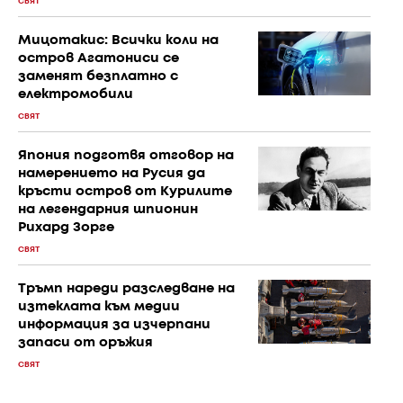
СВЯТ
Мицотакис: Всички коли на
остров Агатониси се
заменят безплатно с
електромобили
СВЯТ
Япония подготвя отговор на
намерението на Русия да
кръсти остров от Курилите
на легендарния шпионин
Рихард Зорге
СВЯТ
Тръмп нареди разследване на
изтеклата към медии
информация за изчерпани
запаси от оръжия
СВЯТ