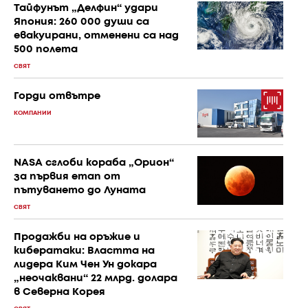
Тайфунът „Делфин“ удари
Япония: 260 000 души са
евакуирани, отменени са над
500 полета
СВЯТ
Горди отвътре
КОМПАНИИ
NASA сглоби кораба „Орион“
за първия етап от
пътуването до Луната
СВЯТ
Продажби на оръжие и
кибератаки: Властта на
лидера Ким Чен Ун докара
„неочаквани“ 22 млрд. долара
в Северна Корея