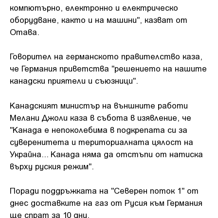
компютърно, електронно и електрическо
оборудване, както и на машини", казват от
Отава.
Говорител на германското правителство каза,
че Германия приветства "решението на нашите
канадски приятели и съюзници".
Канадският министър на външните работи
Мелани Джоли каза в събота в изявление, че
"Канада е непоколебима в подкрепата си за
суверенитета и териториалната цялост на
Украйна... Канада няма да отстъпи от натиска
върху руския режим".
Поради поддръжката на "Северен поток 1" от
днес доставките на газ от Русия към Германия
ще спрат за 10 дни.