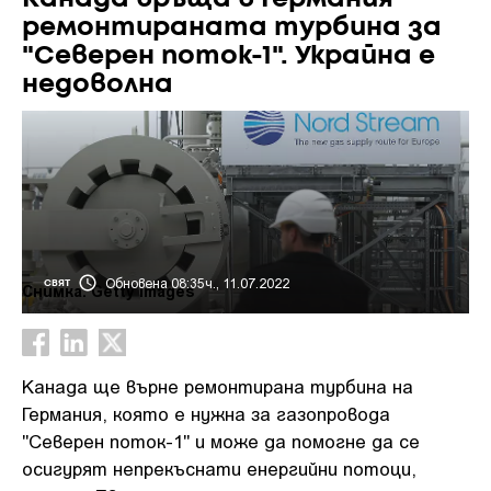
ремонтираната турбина за
"Северен поток-1". Украйна е
недоволна
Обновена 08:35ч., 11.07.2022
СВЯТ
Снимка: Getty images
Канада ще върне ремонтирана турбина на
Германия, която е нужна за газопровода
"Северен поток-1" и може да помогне да се
осигурят непрекъснати енергийни потоци,