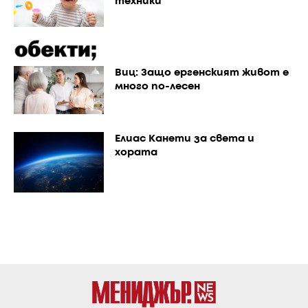
техники
Виц: Защо ергенският живот е
много по-лесен
Елиас Канети за света и
хората