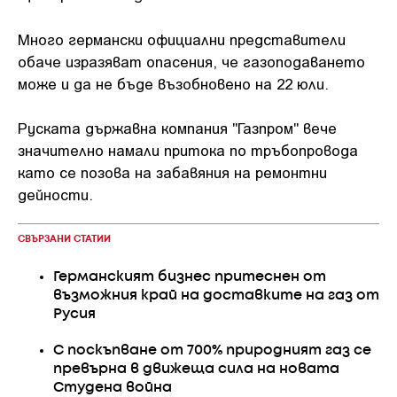
Много германски официални представители
обаче изразяват опасения, че газоподаването
може и да не бъде възобновено на 22 юли.
Руската държавна компания "Газпром" вече
значително намали притока по тръбопровода
като се позова на забавяния на ремонтни
дейности.
СВЪРЗАНИ СТАТИИ
Германският бизнес притеснен от
възможния край на доставките на газ от
Русия
С поскъпване от 700% природният газ се
превърна в движеща сила на новата
Студена война