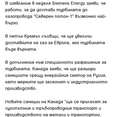
В изявление в неделя Siemens Energy заяви, че
работи, за да достави турбината до
газопровода "Северен поток-1" възможно най-
бързо.
В петък Кремъл съобщи, че ще увеличи
доставките на газ за Европа, ако турбината
бъде върната.
В допълнение към специалното разрешение за
турбината, Канада заяви, че ще разшири
санкциите срещу енергийния сектор на Русия,
като мерките ще засегнат и индустриалното
производство.
Новите санкции на Канада "ще се прилагат за
сухопътния и тръбопроводния транспорт и
производството на метали и транспортно,