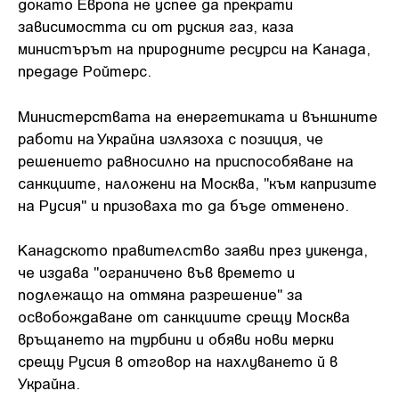
докато Европа не успее да прекрати
зависимостта си от руския газ, каза
министърът на природните ресурси на Канада,
предаде Ройтерс.
Министерствата на енергетиката и външните
работи на Украйна излязоха с позиция, че
решението равносилно на приспособяване на
санкциите, наложени на Москва, "към капризите
на Русия" и призоваха то да бъде отменено.
Канадското правителство заяви през уикенда,
че издава "ограничено във времето и
подлежащо на отмяна разрешение" за
освобождаване от санкциите срещу Москва
връщането на турбини и обяви нови мерки
срещу Русия в отговор на нахлуването й в
Украйна.