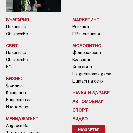
БЪЛГАРИЯ
МАРКЕТИНГ
Политика
Реклама
Общество
ПР и събития
СВЯТ
ЛЮБОПИТНО
Политика
Фотогалерия
Общество
Класации
ЕС
Хороскоп
На днешната дата
БИЗНЕС
Цитат на деня
Финанси
Компании
НАУКА И ЗДРАВЕ
Енергетика
АВТОМОБИЛИ
Икономика
СПОРТ
МЕНИДЖМЪНТ
ВИДЕО
Лидерство
НЮЗЛЕТЪР
Техники за успех