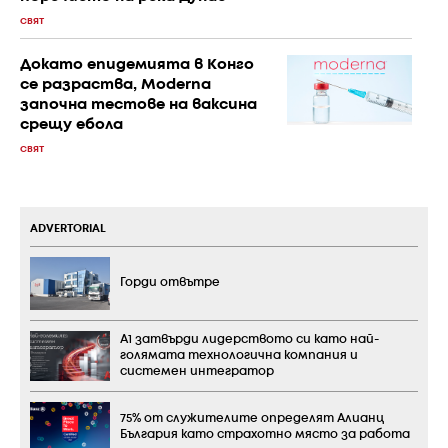
СВЯТ
Докато епидемията в Конго
се разраства, Moderna
започна тестове на ваксина
срещу ебола
СВЯТ
ADVERTORIAL
Горди отвътре
А1 затвърди лидерството си като най-
голямата технологична компания и
системен интегратор
75% от служителите определят Алианц
България като страхотно място за работа