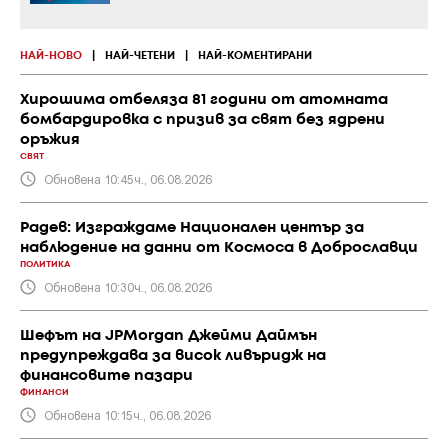
НАЙ-НОВО
|
НАЙ-ЧЕТЕНИ
|
НАЙ-КОМЕНТИРАНИ
Хирошима отбеляза 81 години от атомната
бомбардировка с призив за свят без ядрени
оръжия
СВЯТ
Обновена 10:45ч., 06.08.2026
Радев: Изграждаме Национален център за
наблюдение на данни от Космоса в Доброславци
ПОЛИТИКА
Обновена 10:30ч., 06.08.2026
Шефът на JPMorgan Джейми Даймън
предупреждава за висок ливъридж на
финансовите пазари
ФИНАНСИ
Обновена 10:15ч., 06.08.2026