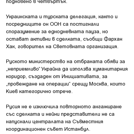
подновено в четвъртък.
Украинската и турската делегация, както и
посредниците он ООН са постигнали
споразумение за еднодневната пауза, но
остават активни в сделката, съобщи Фархан
Хак, говорител на Световната организация.
Руското министерство на отбраната обяви за
„неприемливо“ Украйна да използва хуманитарния
коридор, създаден от Инициативата, за
„провеждане на операции“ срещу Москва, които
Киев категорично отрече.
Русия не е изключила повторното ангажиране
със сделката и нейни представители не са
напуснали централата на Съвместния
координационен съвет Истанбул.