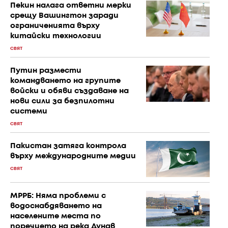
Пекин налага ответни мерки
срещу Вашингтон заради
ограниченията върху
китайски технологии
СВЯТ
Путин размести
командването на групите
войски и обяви създаване на
нови сили за безпилотни
системи
СВЯТ
Пакистан затяга контрола
върху международните медии
СВЯТ
МРРБ: Няма проблеми с
водоснабдяването на
населените места по
поречието на река Дунав