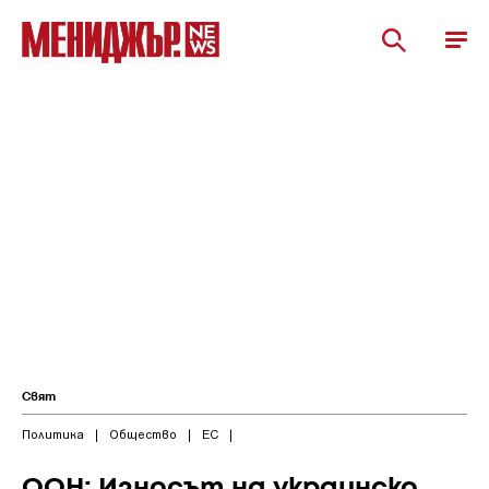
Свят
Политика
|
Общество
|
ЕС
|
ООН: Износът на украинско