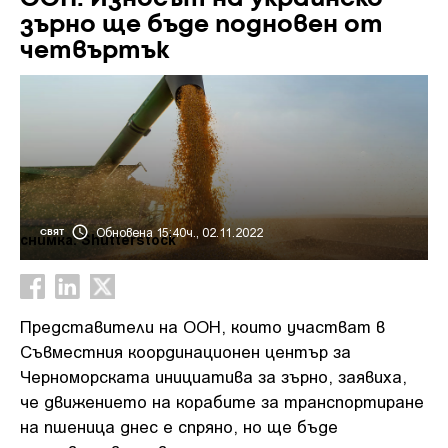
зърно ще бъде подновен от
четвъртък
Обновена 15:40ч., 02.11.2022
СВЯТ
снимка: Shutterstock
Представители на ООН, които участват в
Съвместния координационен център за
Черноморската инициатива за зърно, заявиха,
че движението на корабите за транспортиране
на пшеница днес е спряно, но ще бъде