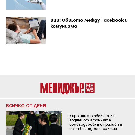
Виц: Общото между Facebook и
комунизма
ВСИЧКО ОТ ДЕНЯ
Хирошима отбеляза 81
години от атомната
бомбардировка с призив за
свят без ядрени оръжия