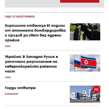
ОЩЕ ОТ КАТЕГОРИЯТА
Хирошима отбеляза 81 години
от атомната бомбардировка
с призив за свят без ядрени
оръжия
СВЯТ
Украйна: В Западна Русия е
започнало разполагане на
севернокорейска ракетна
част
СВЯТ
Горди отвътре
КОМПАНИИ