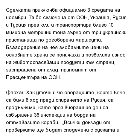
Сделката приключва официално в средата на
ноември. Тя бе сключена от ООН, Украйна, Русия
и Турция през юли и транспортира близо 10
милиона метрични тона зърно от три украински
пристанища по договорени маршрути.
Благодарение на нея глобалните цени на
основните храни се понижиха и позволиха износ
на животоспасяващи продукти към страни,
застрашени от глад, припомнят от
Пресцентъра на ООН.
Фархан Хак уточни, че операциите, които вече
са били в ход преди спирането на Русия, са
продължили, като през вчерашния ден са
извършени 36 инспекции на борда на
отплавалите кораби . „Всички доклади от
проверките ще бъдат споделени с руската и