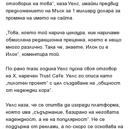
отговорих на това“, каза Уелс, имайки предвид
предложението на Мъск за 1 милиард долара за
промяна на името на сайта.
„Това, което той нарича цензура, ние наричаме
обмислена редакционна преценка, което е нещо
много различно. Така че, знаете, Илон си е
Илон“, коментира той.
По-рано тази година Уелс пусна своя отговор
на X, наречен Trust Cafe. Уелс го описа като
„пилотен проект“ с цел създаване на „общност
от надеждни хора“.
Уелс каза, че се опитва да изгради платформа,
която има „съдържание, базирано на неговата
надеждност, а не на популярност“. Не се
поддържа от реклами, а по-скоро се основава на