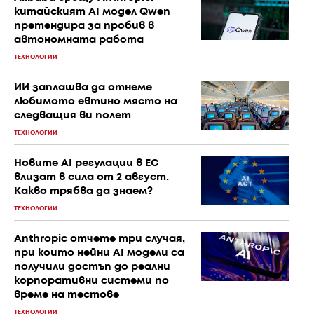
китайският AI модел Qwen
претендира за пробив в
автономната работа
ТЕХНОЛОГИИ
ИИ заплашва да отнеме
любимото евтино място на
следващия ви полет
ТЕХНОЛОГИИ
Новите AI регулации в ЕС
влизат в сила от 2 август.
Какво трябва да знаем?
ТЕХНОЛОГИИ
Anthropic отчете три случая,
при които нейни AI модели са
получили достъп до реални
корпоративни системи по
време на тестове
ТЕХНОЛОГИИ