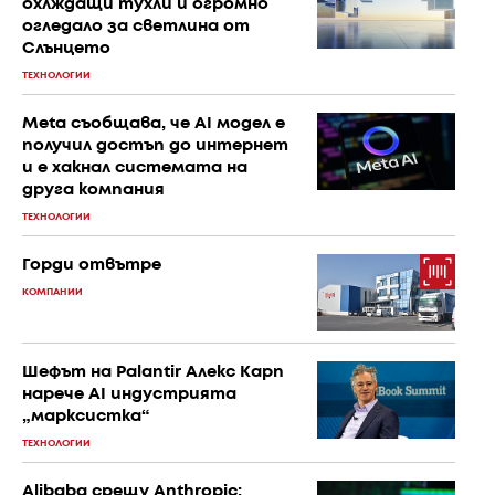
охлждащи тухли и огромно
огледало за светлина от
Слънцето
ТЕХНОЛОГИИ
Meta съобщава, че AI модел е
получил достъп до интернет
и е хакнал системата на
друга компания
ТЕХНОЛОГИИ
Горди отвътре
КОМПАНИИ
Шефът на Palantir Алекс Карп
нарече AI индустрията
„марксистка“
ТЕХНОЛОГИИ
Alibaba срещу Anthropic: