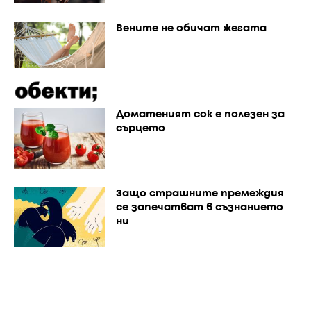
Вените не обичат жегата
Доматеният сок е полезен за
сърцето
Защо страшните премеждия
се запечатват в съзнанието
ни