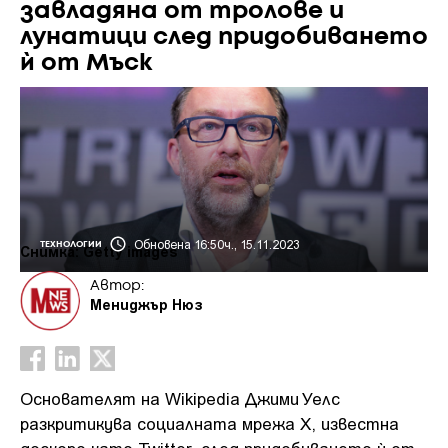
завладяна от тролове и
лунатици след придобиването
ѝ от Мъск
Обновена 16:50ч., 15.11.2023
ТЕХНОЛОГИИ
Снимка: Getty images
Автор:
Мениджър Нюз
Основателят на Wikipedia Джими Уелс
разкритикува социалната мрежа X, известна