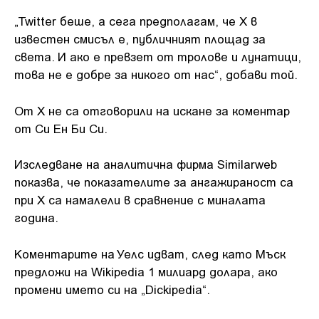
„Twitter беше, а сега предполагам, че X в
известен смисъл е, публичният площад за
света. И ако е превзет от тролове и лунатици,
това не е добре за никого от нас“, добави той.
От X не са отговорили на искане за коментар
от Си Ен Би Си.
Изследване на аналитична фирма Similarweb
показва, че показателите за ангажираност са
при X са намалели в сравнение с миналата
година.
Коментарите на Уелс идват, след като Мъск
предложи на Wikipedia 1 милиард долара, ако
промени името си на „Dickipedia“.