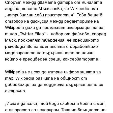
Спорът между двамата датира от миналата
година, когато Мъск заяви, че Wikipedia има
„нетривиални леви пристрастия“. Това беше в
отговор на дискусия между редакторите на
Wikipedia дали да премахнат информацията за
т.нар „Twitter Files“ - набор от файлове, според
Мъск, подкрепят твърдения, че предишното
ръководство на компанията е обработвало
модерирането на съдържанието по начин,
който е предубеден срещу консерваторите.
Wikipedia не успя да изтрие информацията за
тях. Wikipedia разчита на общност от
доброволци, за да поддържа съдържанието си
актуално.
„Искам да кажа, той води словесна война с мен,
а аз просто го игнорирам. Така че всъщност не