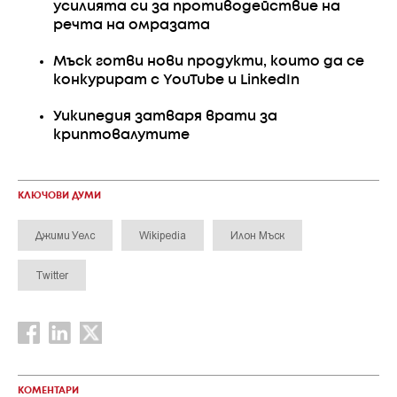
усилията си за противодействие на
речта на омразата
Мъск готви нови продукти, които да се
конкурират с YouTube и LinkedIn
Уикипедия затваря врати за
криптовалутите
КЛЮЧОВИ ДУМИ
Джими Уелс
Wikipedia
Илон Мъск
Twitter
КОМЕНТАРИ