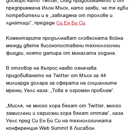
доскоро като Twitter, след придобиването ѝ от
предприемача Илон Мъск, като заяви, че тя губи
потребители и е „завладяна от тролове и
лунатици“, предаде
Си Ен Би Си
.
Коментарите продължават словесната война
между двете високопоставени технологични
фигури, която датира от миналата година.
В отговор на въпрос какво означава
придобиването на Twitter от Мъск за 44
милиарда долара за сферата на социалните
мрежи, Уелс каза: „Това е огромен проблем“.
„Мисля, че много хора бягат от Twitter, много
замислени и сериозни хора бягат оттам“, каза
Уелс пред Си Ен Би Си на технологичната
конференция Web Summit в Лисабон.