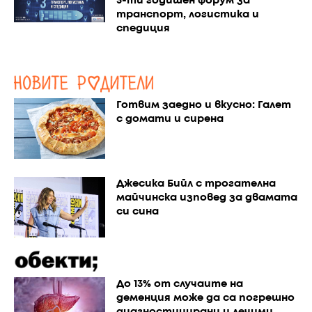
3-ти годишен форум за
транспорт, логистика и
спедиция
Готвим заедно и вкусно: Галет
с домати и сирена
Джесика Бийл с трогателна
майчинска изповед за двамата
си сина
До 13% от случаите на
деменция може да са погрешно
диагностицирани и лечими