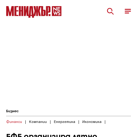
Бизнес
Финанси
|
Компании
|
Енергетика
|
Икономика
|
БФБ организира лятно