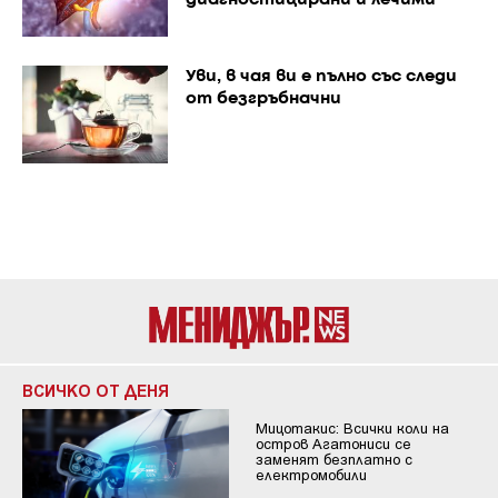
Уви, в чая ви е пълно със следи
от безгръбначни
ВСИЧКО ОТ ДЕНЯ
Мицотакис: Всички коли на
остров Агатониси се
заменят безплатно с
електромобили