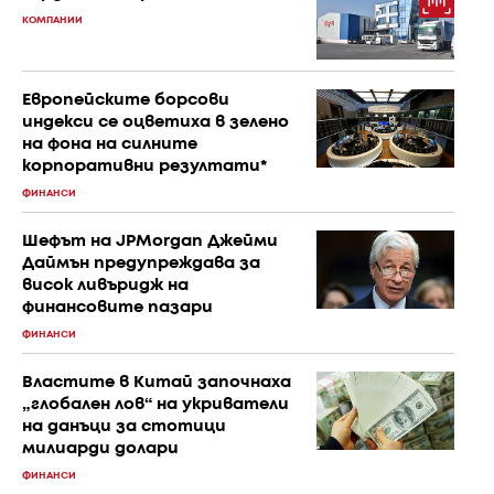
КОМПАНИИ
Европейските борсови
индекси се оцветиха в зелено
на фона на силните
корпоративни резултати*
ФИНАНСИ
Шефът на JPMorgan Джейми
Даймън предупреждава за
висок ливъридж на
финансовите пазари
ФИНАНСИ
Властите в Китай започнаха
„глобален лов“ на укриватели
на данъци за стотици
милиарди долари
ФИНАНСИ