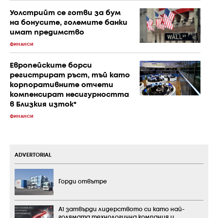
Уолстрийт се готви за бум
на бонусите, големите банки
имат предимство
ФИНАНСИ
Европейските борси
регистрират ръст, тъй като
корпоративните отчети
компенсират несигурността
в Близкия изток*
ФИНАНСИ
ADVERTORIAL
Горди отвътре
А1 затвърди лидерството си като най-
голямата технологична компания и