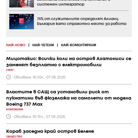
системен интегратор
75% от служителите определят Алианц
България като страхотно място за работа
НАЙ-НОВО
|
НАЙ-ЧЕТЕНИ
|
НАЙ-КОМЕНТИРАНИ
Мицотакис: Всички коли на остров Агатониси се
заменят безплатно с електромобили
СВЯТ
Обновена 16:30ч., 07.08.2026
Властите в САЩ са установили риск от
пукнатини във фюзелажа на самолети от модела
Boeing 737 Max
КОМПАНИИ
Обновена 16:15ч., 07.08.2026
Кораб заседна край остров Белене
ОБЩЕСТВО