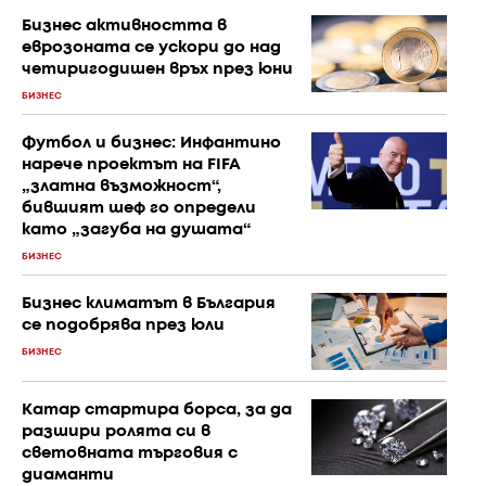
Бизнес активността в
еврозоната се ускори до над
четиригодишен връх през юни
БИЗНЕС
Футбол и бизнес: Инфантино
нарече проектът на FIFA
„златна възможност“,
бившият шеф го определи
като „загуба на душата“
БИЗНЕС
Бизнес климатът в България
се подобрява през юли
БИЗНЕС
Катар стартира борса, за да
разшири ролята си в
световната търговия с
диаманти