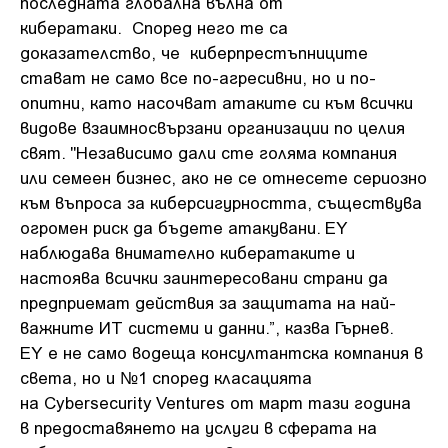
последната глобална вълна от
кибератаки. Според него те са
доказателство, че киберпрестъпниците
стават не само все по-агресивни, но и по-
опитни, като насочват атаките си към всички
видове взаимносвързани организации по целия
свят. "Независимо дали сте голяма компания
или семеен бизнес, ако не се отнесете сериозно
към въпроса за киберсигурността, съществува
огромен риск да бъдете атакувани. EY
наблюдава внимателно кибератаките и
настоява всички заинтересовани страни да
предприемат действия за защитата на най-
важните ИТ системи и данни.”, казва Гърнев.
ЕY е не само водеща консултантска компания в
света, но и №1 според класацията
на Cybersecurity Ventures от март тази година
в предоставянето на услуги в сферата на