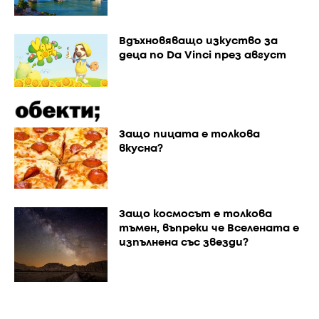
Вдъхновяващо изкуство за
деца по Da Vinci през август
Защо пицата е толкова
вкусна?
Защо космосът е толкова
тъмен, въпреки че Вселената е
изпълнена със звезди?