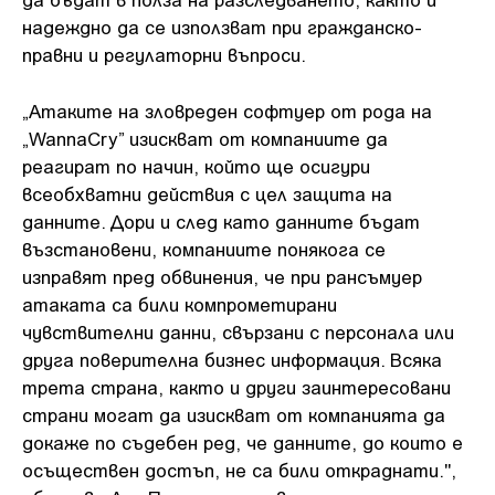
надеждно да се използват при гражданско-
правни и регулаторни въпроси.
„Атаките на зловреден софтуер от рода на
„WannaCry” изискват от компаниите да
реагират по начин, който ще осигури
всеобхватни действия с цел защита на
данните. Дори и след като данните бъдат
възстановени, компаниите понякога се
изправят пред обвинения, че при рансъмуер
атаката са били компрометирани
чувствителни данни, свързани с персонала или
друга поверителна бизнес информация. Всяка
трета страна, както и други заинтересовани
страни могат да изискват от компанията да
докаже по съдебен ред, че данните, до които е
осъществен достъп, не са били откраднати.",