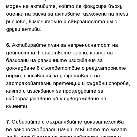
модел на активите, който се фокусира върху
оценка на риска за активите, изложени на тези
рискове, включително и свързаността им с
други активи.
6.
Активирайте план за непрекъснатост на
дейността. Подгответе данни, които са
базирани на различните изисквания за
докладване в съответствие с регулаторните
норми, изисквания за разрешаване на
застрахователни претенции и съдебни спорове,
както и изисквания за процедурите за
киберразузнаване и/или уведомяване на
клиенти.
7
. Събирайте и съхранявайте доказателства
по законосъобразен начин, тъй като те могат
да бъдат в полза на разследването, както и