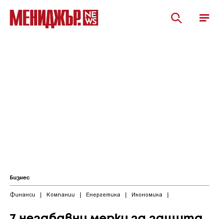
Бизнес
Финанси
|
Компании
|
Енергетика
|
Икономика
|
7 незабавни мерки за защита