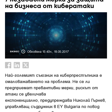
на бизнеса от кибератаки
Обновена 15:40ч., 18.05.2017
БИЗНЕС
Снимка: Shutterstock
Най-големият съюзник на киберпрестъпника е
омаловажаването на проблема. Не се ли
предприемат превантивни мерки, рискът от
атаки се увеличава
експоненциално, предупреждава Николай Гърнев,
управляващ съдружник в EY Bulgaria по повод