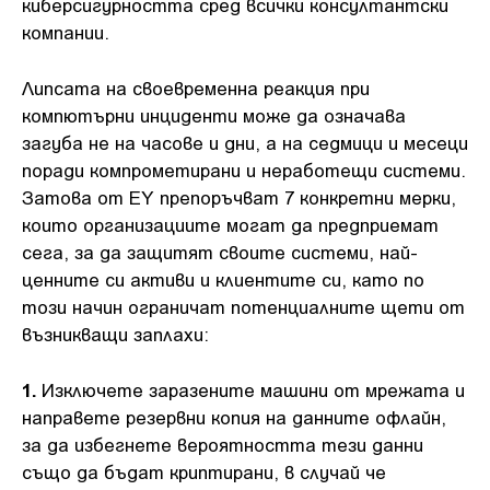
киберсигурността сред всички консултантски
компании.
Липсата на своевременна реакция при
компютърни инциденти може да означава
загуба не на часове и дни, а на седмици и месеци
поради компрометирани и неработещи системи.
Затова от ЕY препоръчват 7 конкретни мерки,
които организациите могат да предприемат
сега, за да защитят своите системи, най-
ценните си активи и клиентите си, като по
този начин ограничат потенциалните щети от
възникващи заплахи:
1.
Изключете заразените машини от мрежата и
направете резервни копия на данните офлайн,
за да избегнете вероятността тези данни
също да бъдат криптирани, в случай че