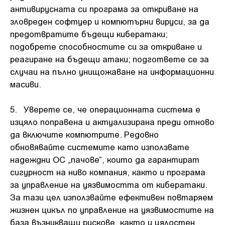
антивирусната си програма за откриване на
зловреден софтуер и компютърни вируси, за да
предотвратите бъдещи кибератаки;
подобрете способностите си за откриване и
реагиране на бъдещи атаки; подгответе се за
случаи на пълно унищожаване на информационни
масиви.
5. Уверете се, че операционната система е
изцяло поправена и актуализирана преди отново
да включите компютрите. Редовно
обновявайте системите като използвате
надеждни ОС „пачове”, които да гарантират
сигурност на ниво компания, както и програма
за управление на уязвимостта от кибератаки.
За тази цел използвайте ефективен повтаряем
жизнен цикъл по управление на уязвимостите на
база възникващи рискове, както и цялостен