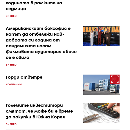
годината в рамките на
седмица
БИЗНЕС
Американският боксофис е
напът да отбележи най-
добрата си година от
пандемията насам.
Филмовата аудитория обаче
се е свила
БИЗНЕС
Горди отвътре
КОМПАНИИ
Големите инвеститори
смятат, че може би е време
за покупки в Южна Корея
БИЗНЕС