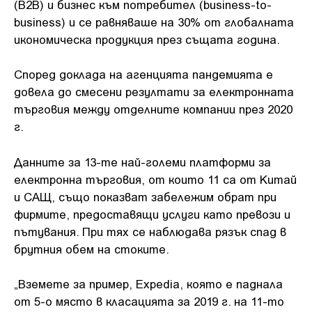
(B2B) и бизнес към потребител (business-to-
business) и се равняваше на 30% от глобалната
икономическа продукция през същата година.
Според доклада на агенцията пандемията е
довела до смесени резултати за електронната
търговия между отделните компании през 2020
г.
Данните за 13-те най-големи платформи за
електронна търговия, от които 11 са от Китай
и САЩ, също показват забележим обрат при
фирмите, предоставящи услуги като превози и
пътувания. При тях се наблюдава рязък спад в
брутния обем на стоките.
„Вземете за пример, Expedia, която е паднала
от 5-о място в класацията за 2019 г. на 11-то