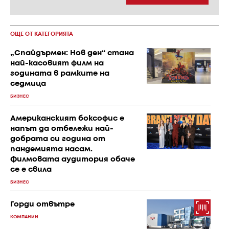
ОЩЕ ОТ КАТЕГОРИЯТА
„Спайдърмен: Нов ден“ стана
най-касовият филм на
годината в рамките на
седмица
БИЗНЕС
Американският боксофис е
напът да отбележи най-
добрата си година от
пандемията насам.
Филмовата аудитория обаче
се е свила
БИЗНЕС
Горди отвътре
КОМПАНИИ