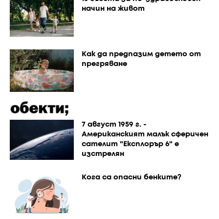
начин на живот
Как да предпазим детето от
прегряване
7 август 1959 г. -
Американският малък сферичен
сателит "Експлорър 6" е
изстрелян
Кога са опасни бенките?