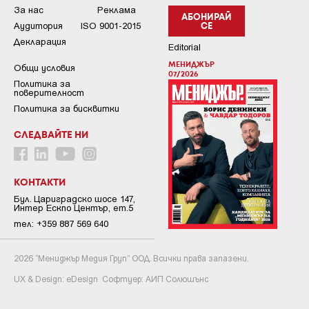
За нас
Реклама
АБОНИРАЙ
Аудитория
ISO 9001-2015
СЕ
Декларация
Editorial
МЕНИДЖЪР
Общи условия
07/2026
Пoлитикa зa
пoвepитeлнocт
Политика за бисквитки
СЛЕДВАЙТЕ НИ
КОНТАКТИ
Бул. Цариградско шосе 147,
Интер Ескпо Център, ет.5
тел: +359 887 569 640
2026 “Мениджър Медия Груп” ООД. Всички права запазени.
UX & Design:
eDesign
Софтуер:
АИП Солюшънс