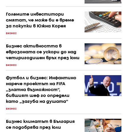
Големите инвеститори
смятат, че може би е време
за покупки в Южна Корея
БИЗНЕС
Бизнес активността в
еврозоната се ускори до над
четиригодишен връх през юни
БИЗНЕС
Футбол и бизнес: Инфантино
нарече проектът на FIFA
„златна възможност“,
бившият шеф го определи
като „загуба на душата“
БИЗНЕС
Бизнес климатът в България
се подобрява през юли