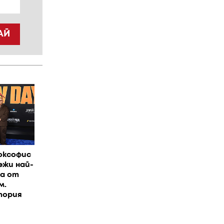
АЙ
оксофис
ежи най-
на от
м.
тория