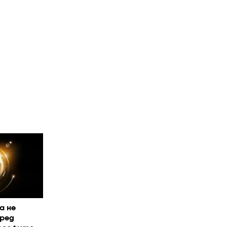
а не
ред