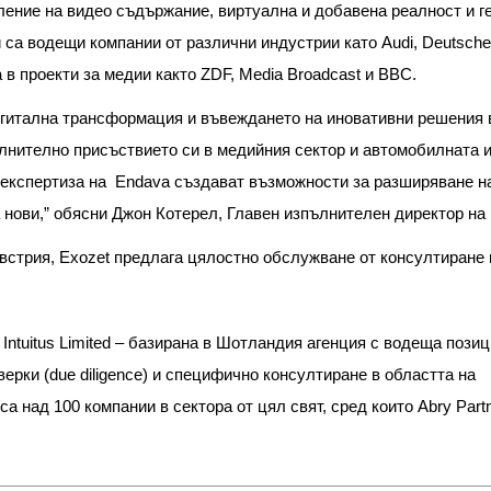
ение на видео съдържание, виртуална и добавена реалност и г
 са водещи компании от различни индустрии като Audi, Deutsche
 в проекти за медии както ZDF, Media Broadcast и BBC.
 дигитална трансформация и въвеждането на иновативни решения 
ълнително присъствието си в медийния сектор и автомобилната 
и експертиза на Endava създават възможности за разширяване н
 нови,” обясни Джон Котерел, Главен изпълнителен директор на
Австрия, Exozet предлага цялостно обслужване от консултиране 
Intuitus Limited – базирана в Шотландия агенция с водеща позиц
верки (
due diligence
) и специфично консултиране в областта на
 над 100 компании в сектора от цял свят, сред които Abry Part