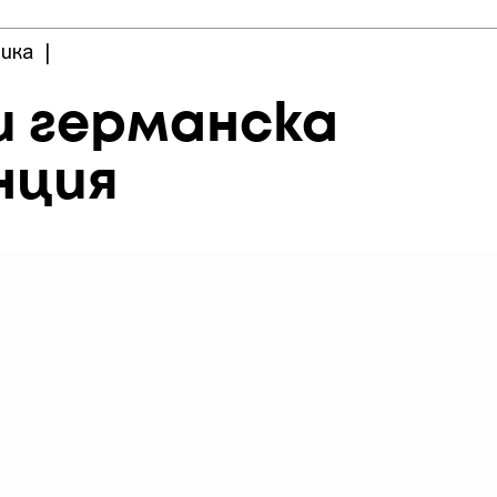
ика
|
и германска
нция