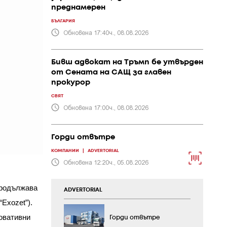
преднамерен
БЪЛГАРИЯ
Обновена 17:40ч., 08.08.2026
Бивш адвокат на Тръмп бе утвърден
от Сената на САЩ за главен
прокурор
СВЯТ
Обновена 17:00ч., 08.08.2026
Горди отвътре
КОМПАНИИ
|
ADVERTORIAL
Обновена 12:20ч., 05.08.2026
 продължава
ADVERTORIAL
Exozet”).
новативни
Горди отвътре