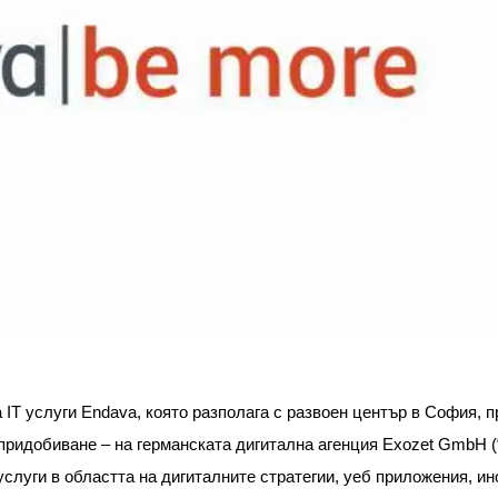
а
IT
услуги
Endava
, която разполага с развоен център в София,
придобиване – на германската дигитална агенция Exozet GmbH (“
слуги в областта на дигиталните стратегии, уеб приложения, и