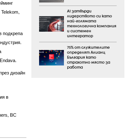
ейминг
А1 затвърди
 Telekom,
лидерството си като
най-голямата
технологична компания
и системен
в подкрепа
интегратор
индустрия.
75% от служителите
а
определят Алианц
България като
 Endava.
страхотно място за
работа
през дизайн
ия в
ners, BC