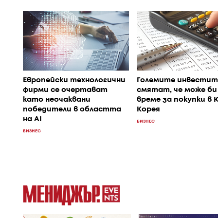
Европейски технологични
Големите инвестит
фирми се очертават
смятат, че може би
като неочаквани
време за покупки в
победители в областта
Корея
на AI
БИЗНЕС
БИЗНЕС