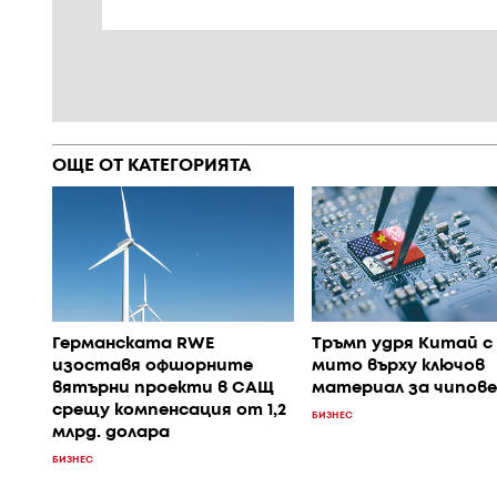
ОЩЕ ОТ КАТЕГОРИЯТА
Германската RWE
Тръмп удря Китай с 
изоставя офшорните
мито върху ключов
вятърни проекти в САЩ
материал за чипове
срещу компенсация от 1,2
БИЗНЕС
млрд. долара
БИЗНЕС