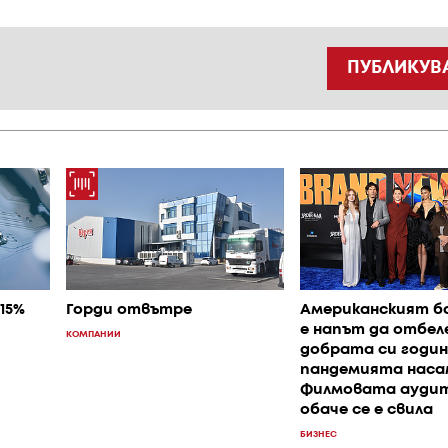
ПУБЛИКУВ
15%
Горди отвътре
Американският б
е напът да отбел
КОМПАНИИ
добрата си годи
пандемията наса
Филмовата ауди
обаче се е свила
БИЗНЕС