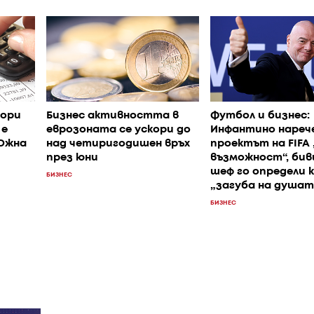
ори
Бизнес активността в
Футбол и бизнес:
 е
еврозоната се ускори до
Инфантино нареч
 Южна
над четиригодишен връх
проектът на FIFA
през юни
възможност“, би
шеф го определи 
БИЗНЕС
„загуба на душат
БИЗНЕС