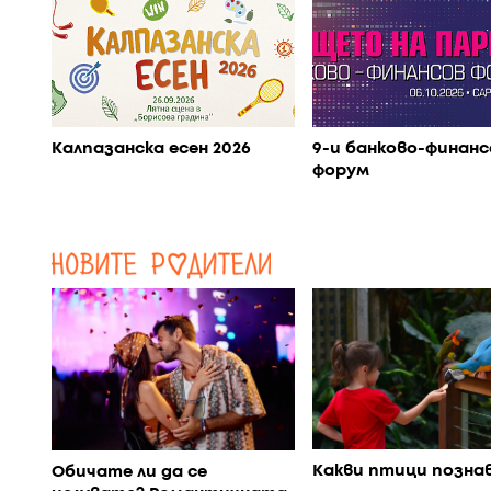
Калпазанска есен 2026
9-и банково-финанс
форум
Какви птици позна
Обичате ли да се