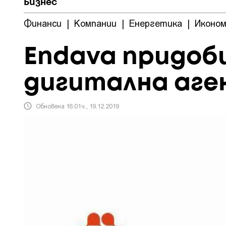
Бизнес
Финанси
|
Компании
|
Енергетика
|
Иконом
Endava придоб
дигитална аге
Обновена 16:01ч., 19.12.2019