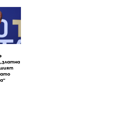
е
 „златна
вшият
като
а“