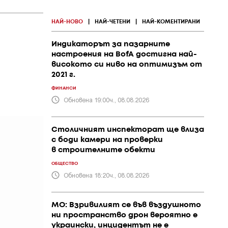
НАЙ-НОВО
|
НАЙ-ЧЕТЕНИ
|
НАЙ-КОМЕНТИРАНИ
Индикаторът за пазарните
настроения на BofA достигна най-
високото си ниво на оптимизъм от
2021 г.
ФИНАНСИ
Обновена 19:00ч., 08.08.2026
Столичният инспекторат ще влиза
с боди камери на проверки
в строителните обекти
ОБЩЕСТВО
Обновена 18:20ч., 08.08.2026
МО: Взривилият се във въздушното
ни пространство дрон вероятно е
украински, инцидентът не е