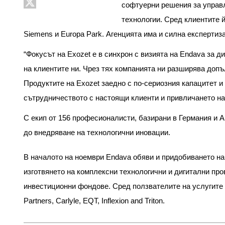
софтуерни решения за управл
технологии. Сред клиентите й
Siemens и Europa Park. Агенцията има и силна експертиза
“Фокусът на Exozet е в синхрон с визията на Endava за
на клиентите ни. Чрез тях компанията ни разширява доп
Продуктите на Exozet заедно с по-сериозния капацитет 
сътрудничеството с настоящи клиенти и привличането на
С екип от 156 професионалисти, базирани в Германия и 
до внедряване на технологични иновации.
В началото на ноември
Endava
обяви и придобиването на 
изготвянето на комплексни технологични и дигитални про
инвестиционни фондове. Сред ползвателите на услугите са
Partners, Carlyle, EQT, Inflexion and Triton.