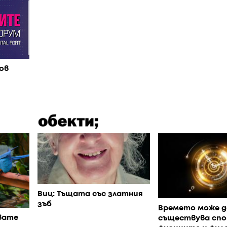
ов
Виц: Тъщата със златния
зъб
Времето може д
вате
съществува спо