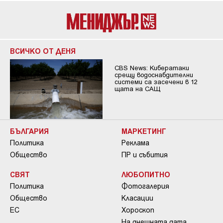
ВСИЧКО ОТ ДЕНЯ
CBS News: Кибератаки
срещу водоснабдителни
системи са засечени в 12
щата на САЩ
БЪЛГАРИЯ
МАРКЕТИНГ
Политика
Реклама
Общество
ПР и събития
СВЯТ
ЛЮБОПИТНО
Политика
Фотогалерия
Общество
Класации
ЕС
Хороскоп
На днешната дата