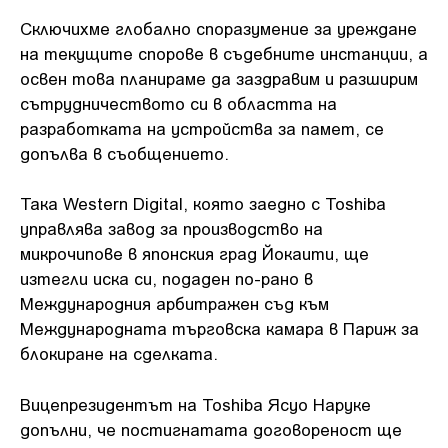
Сключихме глобално споразумение за уреждане
на текущите спорове в съдебните инстанции, а
освен това планираме да заздравим и разширим
сътрудничеството си в областта на
разработката на устройства за памет, се
допълва в съобщението.
Така Western Digital, която заедно с Toshiba
управлява завод за производство на
микрочипове в японския град Йокаити, ще
изтегли иска си, подаден по-рано в
Международния арбитражен съд към
Международната търговска камара в Париж за
блокиране на сделката.
Вицепрезидентът на Toshiba Ясуо Наруке
допълни, че постигнатата договореност ще