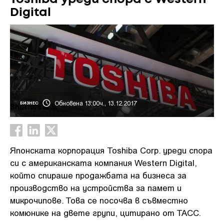
Digital
Обновена 13:00ч., 13.12.2017
БИЗНЕС
Shutterstock
Японската корпорация Toshiba Corp. уреди спора
си с американската компания Western Digital,
който спираше продажбата на бизнеса за
производство на устройства за памет и
микрочипове. Това се посочва в съвместно
комюнике на двете групи, цитирано от ТАСС.