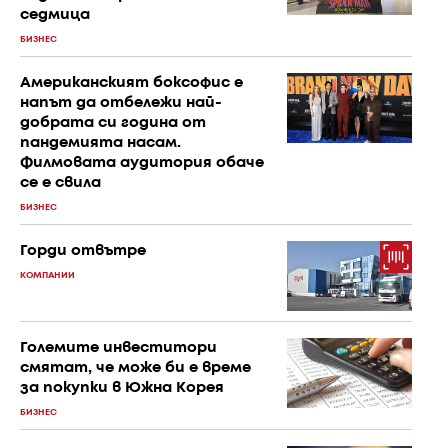
седмица
БИЗНЕС
Американският боксофис е
напът да отбележи най-
добрата си година от
пандемията насам.
Филмовата аудитория обаче
се е свила
БИЗНЕС
Горди отвътре
КОМПАНИИ
Големите инвеститори
смятат, че може би е време
за покупки в Южна Корея
БИЗНЕС