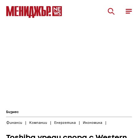
Бизнес
Финанси
|
Компании
|
Енергетика
|
Икономика
|
Toshiba уреди спора с Western