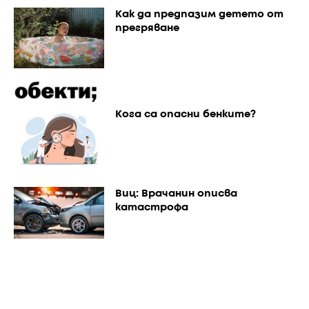
Как да предпазим детето от
прегряване
Кога са опасни бенките?
Виц: Врачанин описва
катастрофа