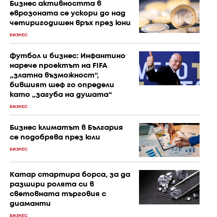
Бизнес активността в
еврозоната се ускори до над
четиригодишен връх през юни
БИЗНЕС
Футбол и бизнес: Инфантино
нарече проектът на FIFA
„златна възможност“,
бившият шеф го определи
като „загуба на душата“
БИЗНЕС
Бизнес климатът в България
се подобрява през юли
БИЗНЕС
Катар стартира борса, за да
разшири ролята си в
световната търговия с
диаманти
БИЗНЕС