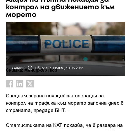
контрол на движението към
морето
Обновена 11:30ч., 10.08.2018
БЪЛГАРИЯ
Снимка: Мениджър Нюз
Специализирана полицейска операция за
контрол на трафика към морето започна днес в
страната, предаде БНТ. .
Статистиката на КАТ показва, че в разгара на