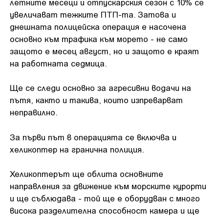
летните месеци и отпускарския сезон с 10% се
увеличават тежките ПТП-та. Затова и
днешната полицейска операция е насочена
основно към трафика към морето - не само
защото е месец август, но и защото е краят
на работната седмица.
Ще се следи основно за агресивни водачи на
пътя, както и такива, които изпреварват
неправилно.
За първи път в операцията се включва и
хеликоптер на гранична полиция.
Хеликоптерът ще облита основните
направления за движение към морските курорти
и ще съблюдава - той ще е оборудван с много
висока разделителна способност камера и ще