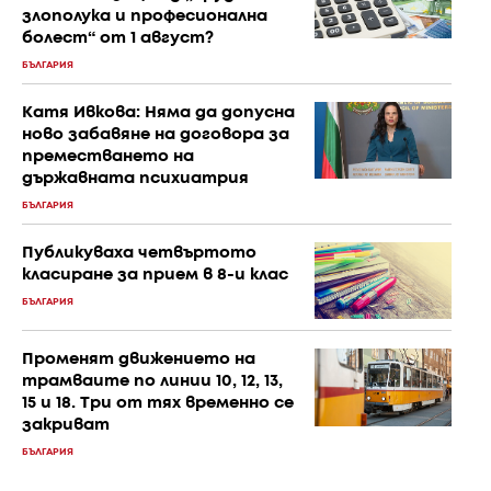
злополука и професионална
болест“ от 1 август?
БЪЛГАРИЯ
Катя Ивкова: Няма да допусна
ново забавяне на договора за
преместването на
държавната психиатрия
БЪЛГАРИЯ
Публикуваха четвъртото
класиране за прием в 8-и клас
БЪЛГАРИЯ
Променят движението на
трамваите по линии 10, 12, 13,
15 и 18. Три от тях временно се
закриват
БЪЛГАРИЯ