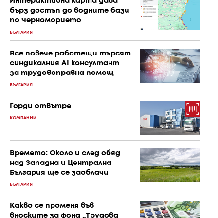
Интерактивна карта дава
бърз достъп до водните бази
по Черноморието
БЪЛГАРИЯ
Все повече работещи търсят
синдикалния AI консултант
за трудовоправна помощ
БЪЛГАРИЯ
Горди отвътре
КОМПАНИИ
Времето: Около и след обяд
над Западна и Централна
България ще се заоблачи
БЪЛГАРИЯ
Какво се променя във
вноските за фонд „Трудова