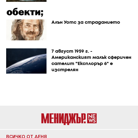
Алън Уотс за страданието
7 август 1959 г. -
Американският малък сферичен
сателит "Експлорър 6" е
изстрелян
ВСИЧКО ОТ ДЕНЯ