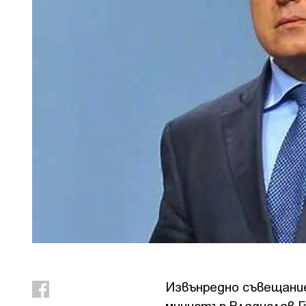
Извънредно съвещание
министър Владислав Г