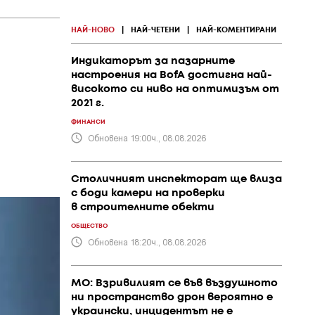
НАЙ-НОВО
|
НАЙ-ЧЕТЕНИ
|
НАЙ-КОМЕНТИРАНИ
Индикаторът за пазарните
настроения на BofA достигна най-
високото си ниво на оптимизъм от
2021 г.
ФИНАНСИ
Обновена 19:00ч., 08.08.2026
Столичният инспекторат ще влиза
с боди камери на проверки
в строителните обекти
ОБЩЕСТВО
Обновена 18:20ч., 08.08.2026
МО: Взривилият се във въздушното
ни пространство дрон вероятно е
украински, инцидентът не е