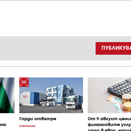
ПУБЛИКУВ
Горди отвътре
От 9 август цени
шно
финансовите услу
КОМПАНИИ
само в евро, нап