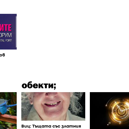
ов
Виц: Тъщата със златния