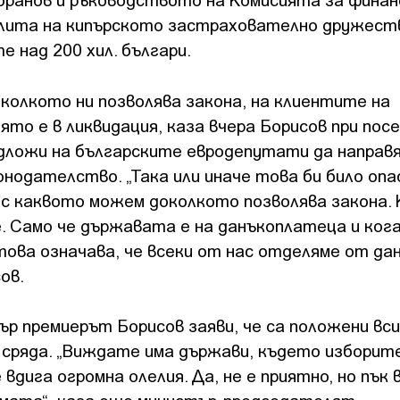
фалита на кипърското застрахователно дружест
е над 200 хил. българи.
 колкото ни позволява закона, на клиентите на
то е в ликвидация, каза вчера Борисов при пос
едложи на българските евродепутати да направ
нодателство. „Така или иначе това би било опа
и с каквото можем доколкото позволява закона.
. Само че държавата е на данъкоплатеца и ког
това означава, че всеки от нас отделяме от д
ов.
р премиерът Борисов заяви, че са положени вс
 сряда. „Виждате има държави, където изборит
 вдига огромна олелия. Да, не е приятно, но пък 