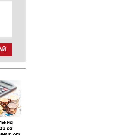
АЙ
те на
ги са
омнят от