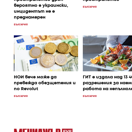
вероятно е украински,
БЪЛГАРИЯ
инцидентът не е
преднамерен
БЪЛГАРИЯ
НОИ вече може да
ГИТ е издала над 13 
превежда обезщетения и
разрешения за наем
по Revolut
работа на непълно
БЪЛГАРИЯ
БЪЛГАРИЯ