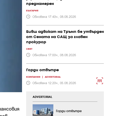
преднамерен
БЪЛГАРИЯ
Обновена 17:40ч., 08.08.2026
Бивш адвокат на Тръмп бе утвърден
от Сената на САЩ за главен
прокурор
СВЯТ
Обновена 17:00ч., 08.08.2026
Горди отвътре
КОМПАНИИ
|
ADVERTORIAL
Обновена 12:20ч., 05.08.2026
ADVERTORIAL
нансовия
Горди отвътре
сов