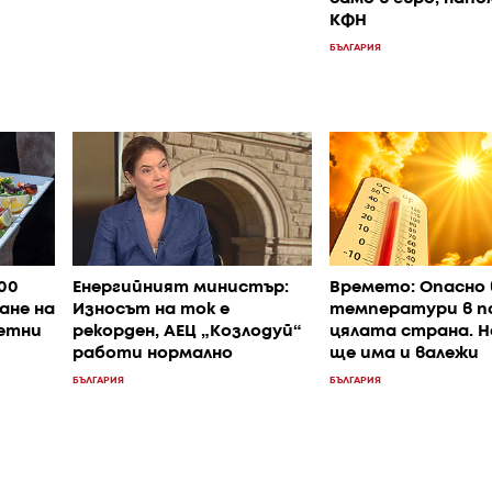
КФН
БЪЛГАРИЯ
400
Енергийният министър:
Времето: Опасно 
ане на
Износът на ток е
температури в п
летни
рекорден, АЕЦ „Козлодуй“
цялата страна. 
работи нормално
ще има и валежи
БЪЛГАРИЯ
БЪЛГАРИЯ