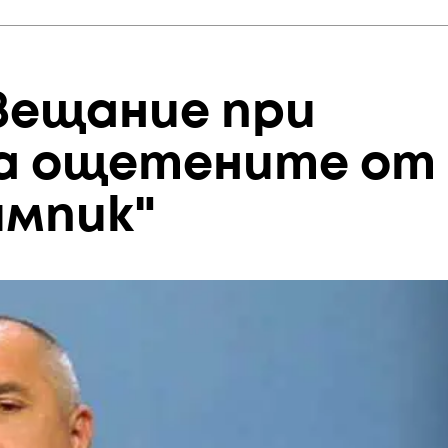
вещание при
за ощетените от
импик"