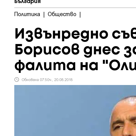
България
Политика
|
Общество
|
Извънредно съ
Борисов днес 
фалита на "Ол
Обновена 07:50ч., 20.08.2018