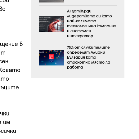
во
А1 затвърди
лидерството си като
най-голямата
технологична компания
и системен
интегратор
ещение в
75% от служителите
ят
определят Алианц
България като
сен
страхотно място за
работа
 Когато
ато
анъците
ички
е им
всички