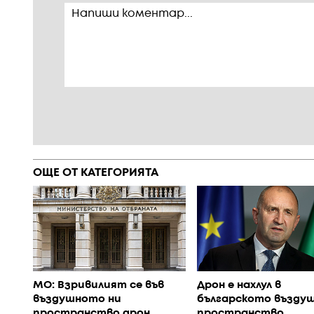
ОЩЕ ОТ КАТЕГОРИЯТА
МО: Взривилият се във
Дрон е нахлул в
въздушното ни
българското възду
пространство дрон
пространство