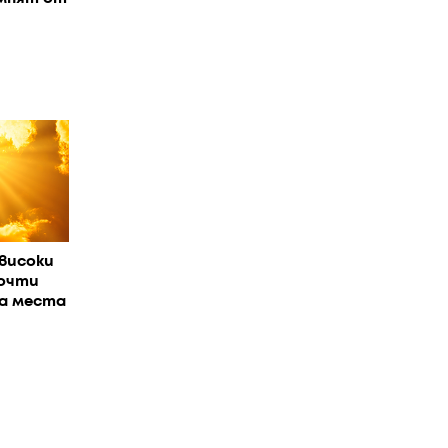
високи
очти
На места