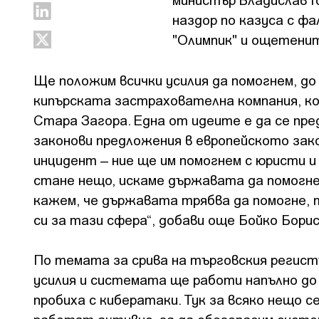
наздор по казуса с 
"Олимпик" и ощетенит
Ще положим всички усилия да помогнем, до
кипърската застрахователна компания, коя
Стара Загора. Една от идеите е да се пр
законови предложения в европейското зако
инцидент – ние ще им помогнем с юристи 
стане нещо, искаме държавата да помогне
кажем, че държавата трябва да помогне, 
си за тази сфера“, добави още Бойко Борис
По темата за срива на търговския регистъ
усилия и системата ще работи напълно до
пробиха с кибератаки. Тук за всяко нещо се