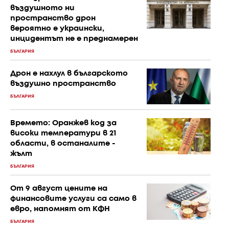
въздушното ни
пространство дрон
вероятно е украински,
инцидентът не е преднамерен
БЪЛГАРИЯ
Дрон е нахлул в българското
въздушно пространство
БЪЛГАРИЯ
Времето: Оранжев код за
високи температури в 21
области, в останалите -
жълт
БЪЛГАРИЯ
От 9 август цените на
финансовите услуги са само в
евро, напомнят от КФН
БЪЛГАРИЯ