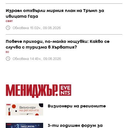
Израел отхвърли мирния план на Тръмп за
ивицата Газа
СВЯТ
Обновена 15:02ч., 09.08.2026
Повече приходи, по-малко нощувки: Какво се
случва с туризма в Хърватия?
ЕС
Обновена 14:45ч., 09.08.2026
Визионери на регионите
3-ти годишен форум за