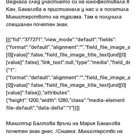
Веднага след участието си на кинофестивала в
Кан, Бакалова е пристигнала у нас и е посетила
Министерството на туризма. Там е получила
специален почетен знак.
[[{"fid":"377271","view_mode":"default","fields":
{"format":"default","alignment":"","field_file_image_alt
[0][value]":false,"field_file_image_title_text[und][0]
[value]":false},"link_text":null,"type":"media","field_delt
{"1":
{"format":"default","alignment":"","field_file_image_alt
[0][value]":false,"field_file_image_title_text[und][0]
[value]":false}},"attributes":
{"height":1200,"width":1280,"class":"media-element
file-default","data-delta":"1"}}]]
Министър Балтова връчи на Мария Бакалова
Снимка: Министерство на
почетен знак днес. /