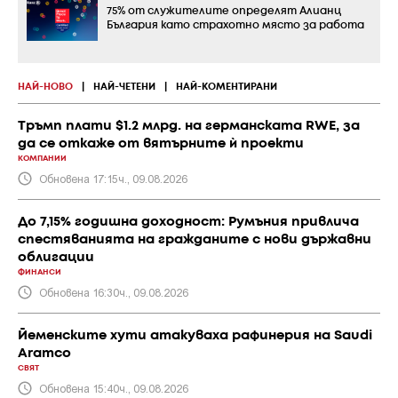
75% от служителите определят Алианц
България като страхотно място за работа
НАЙ-НОВО
|
НАЙ-ЧЕТЕНИ
|
НАЙ-КОМЕНТИРАНИ
Тръмп плати $1.2 млрд. на германската RWE, за
да се откаже от вятърните ѝ проекти
КОМПАНИИ
Обновена 17:15ч., 09.08.2026
До 7,15% годишна доходност: Румъния привлича
спестяванията на гражданите с нови държавни
облигации
ФИНАНСИ
Обновена 16:30ч., 09.08.2026
Йеменските хути атакуваха рафинерия на Saudi
Aramco
СВЯТ
Обновена 15:40ч., 09.08.2026