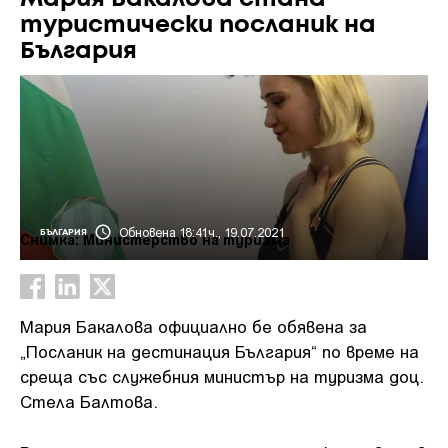
туристически посланик на
България
Обновена 18:41ч., 19.07.2021
БЪЛГАРИЯ
Снимка: Министерство на туризма
Мария Бакалова официално бе обявена за
„Посланик на дестинация България“ по време на
среща със служебния министър на туризма доц.
Стела Балтова.