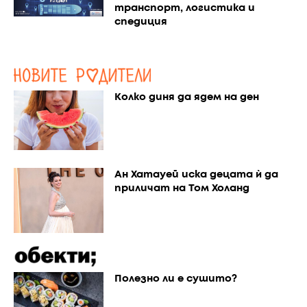
транспорт, логистика и
спедиция
Колко диня да ядем на ден
Ан Хатауей иска децата ѝ да
приличат на Том Холанд
Полезно ли е сушито?