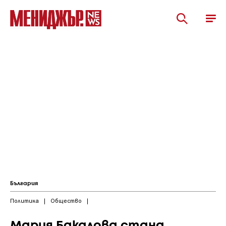
България
Политика
|
Общество
|
Мария Бакалова стана