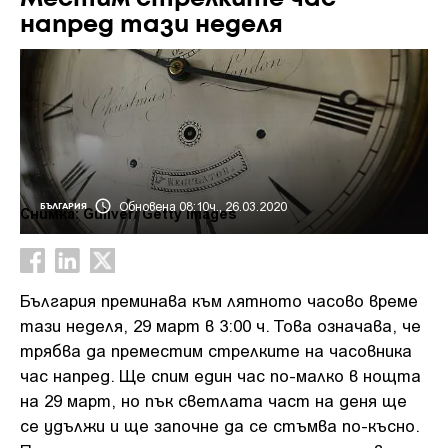
напред тази неделя
Обновена 08:10ч., 26.03.2020
БЪЛГАРИЯ
Снимка: Guliver/ Getty Images
България преминава към лятното часово време
тази неделя, 29 март в 3:00 ч. Това означава, че
трябва да преместим стрелките на часовника
час напред. Ще спим един час по-малко в нощта
на 29 март, но пък светлата част на деня ще
се удължи и ще започне да се стъмва по-късно.