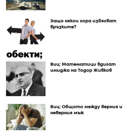
Защо някои хора избягват
връзките?
Виц: Математици вдигат
имиджа на Тодор Живков
Виц: Общото между верния и
неверния мъж