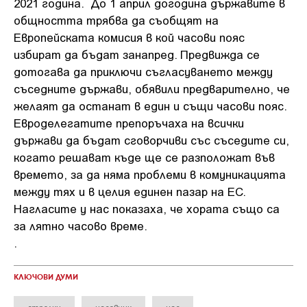
2021 година. До 1 април догодина държавите в
общността трябва да съобщят на
Европейската комисия в кой часови пояс
избират да бъдат занапред. Предвижда се
дотогава да приключи съгласуването между
съседните държави, обявили предварително, че
желаят да останат в един и същи часови пояс.
Евроделегатите препоръчаха на всички
държави да бъдат сговорчиви със съседите си,
когато решават къде ще се разположат във
времето, за да няма проблеми в комуникацията
между тях и в целия единен пазар на ЕС.
Нагласите у нас показаха, че хората също са
за лятно часово време.
.
КЛЮЧОВИ ДУМИ