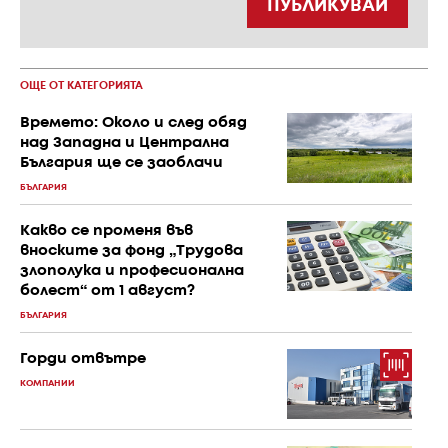
ПУБЛИКУВАЙ
ОЩЕ ОТ КАТЕГОРИЯТА
Времето: Около и след обяд
над Западна и Централна
България ще се заоблачи
БЪЛГАРИЯ
Какво се променя във
вноските за фонд „Трудова
злополука и професионална
болест“ от 1 август?
БЪЛГАРИЯ
Горди отвътре
КОМПАНИИ