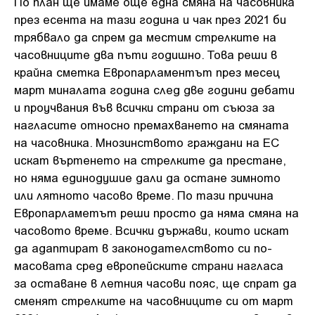
По план ще имаме още една смяна на часовника
през есента на тази година и чак през 2021 би
трябвало да спрем да местим стрелките на
часовниците два пъти годишно. Това реши в
крайна сметка Европарламентът през месец
март миналата година след две години дебати
и проучвания във всички страни от съюза за
нагласите относно премахването на смяната
на часовника. Мнозинството граждани на ЕС
искат въртенето на стрелките да престане,
но няма единодушие дали да остане зимното
или лятното часово време. По тази причина
Европарламетът реши просто да няма смяна на
часовото време. Всички държави, които искат
да адаптират в законодателството си по-
масовата сред европейските страни нагласа
за оставане в летния часови пояс, ще спрат да
сменят стрелките на часовниците си от март