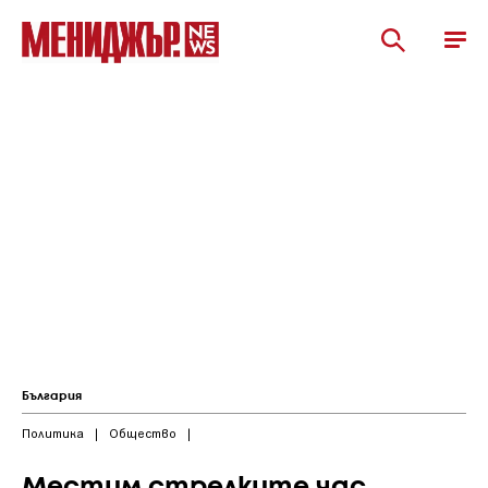
България
Политика
|
Общество
|
Местим стрелките час