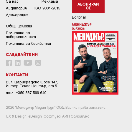
За нас
Реклама
АБОНИРАЙ
Аудитория
ISO 9001-2015
СЕ
Декларация
Editorial
МЕНИДЖЪР
Общи условия
07/2026
Пoлитикa зa
пoвepитeлнocт
Политика за бисквитки
СЛЕДВАЙТЕ НИ
КОНТАКТИ
Бул. Цариградско шосе 147,
Интер Ескпо Център, ет.5
тел: +359 887 569 640
2026 “Мениджър Медия Груп” ООД. Всички права запазени.
UX & Design:
eDesign
Софтуер:
АИП Солюшънс