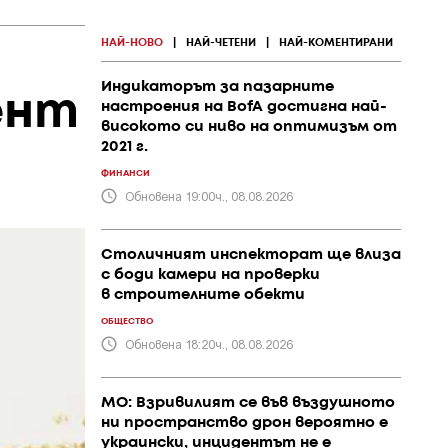
НАЙ-НОВО
|
НАЙ-ЧЕТЕНИ
|
НАЙ-КОМЕНТИРАНИ
Индикаторът за пазарните
ент
настроения на BofA достигна най-
високото си ниво на оптимизъм от
2021 г.
ФИНАНСИ
Обновена 19:00ч., 08.08.2026
Столичният инспекторат ще влиза
с боди камери на проверки
в строителните обекти
ОБЩЕСТВО
Обновена 18:20ч., 08.08.2026
МО: Взривилият се във въздушното
ни пространство дрон вероятно е
украински, инцидентът не е