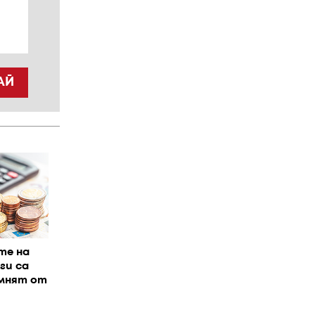
АЙ
те на
ги са
омнят от