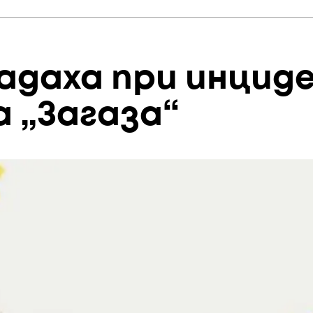
адаха при инцид
а „Загаза“