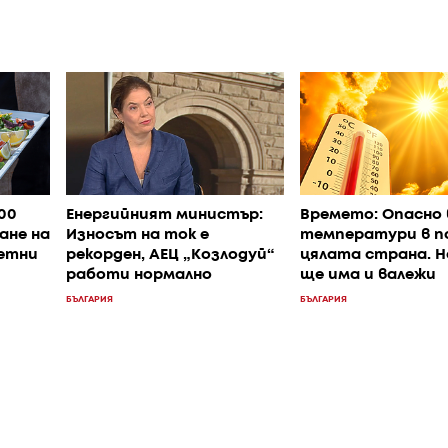
400
Енергийният министър:
Времето: Опасно 
ане на
Износът на ток е
температури в п
летни
рекорден, АЕЦ „Козлодуй“
цялата страна. 
работи нормално
ще има и валежи
БЪЛГАРИЯ
БЪЛГАРИЯ