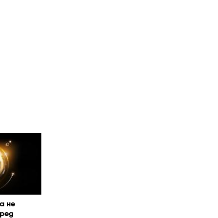
а не
ред