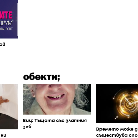
ов
Виц: Тъщата със златния
зъб
Времето може д
ини
съществува спо