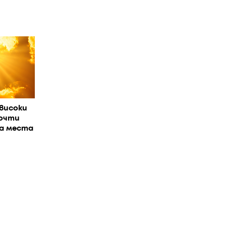
високи
очти
На места