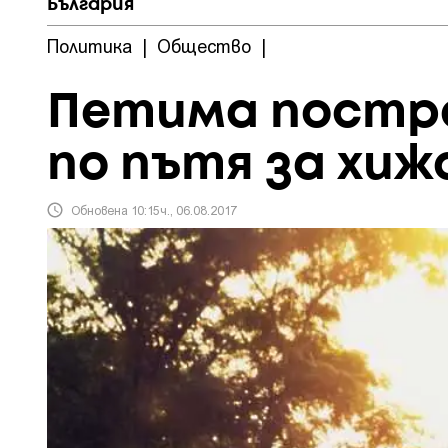
България
Политика
|
Общество
|
Петима постр
по пътя за хиж
Обновена 10:15ч., 06.08.2017