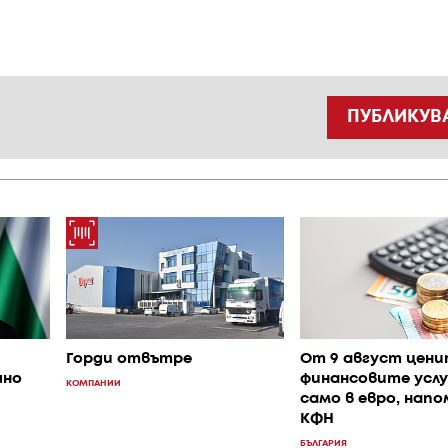
ПУБЛИКУВ
Горди отвътре
От 9 август цени
шно
финансовите услу
КОМПАНИИ
само в евро, нап
КФН
БЪЛГАРИЯ