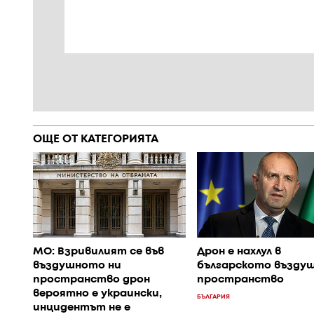
ОЩЕ ОТ КАТЕГОРИЯТА
МО: Взривилият се във
Дрон е нахлул в
въздушното ни
българското възду
пространство дрон
пространство
вероятно е украински,
БЪЛГАРИЯ
инцидентът не е