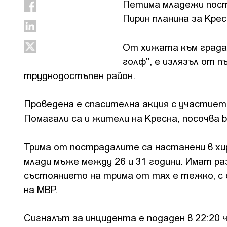
Петима младежи пост
Пирин планина за Кре
От хижата към града 
голф", е излязъл от п
труднодостъпен район.
Проведена е спасителна акция с участието
Помагали са и жители на Кресна, посочва 
Трима от пострадалите са настанени в хир
млади мъже между 26 и 31 години. Имат ра
състоянието на трима от тях е тежко, с
на МВР.
Сигналът за инцидента е подаден в 22:20 ч