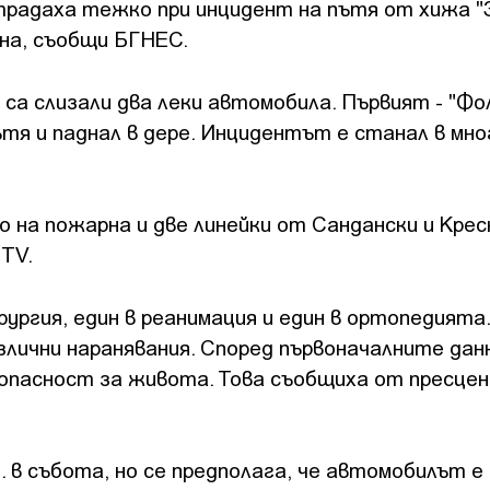
радаха тежко при инцидент на пътя от хижа "З
сна, съобщи БГНЕС.
са слизали два леки автомобила. Първият - "Фо
ътя и паднал в дере. Инцидентът е станал в мно
 на пожарна и две линейки от Сандански и Крес
bTV.
ургия, един в реанимация и един в ортопедията.
злични наранявания. Според първоначалните дан
 опасност за живота. Това съобщиха от пресце
. в събота, но се предполага, че автомобилът е 