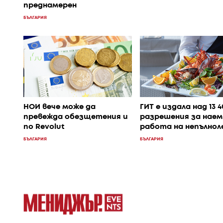
преднамерен
БЪЛГАРИЯ
НОИ вече може да
ГИТ е издала над 13 
превежда обезщетения и
разрешения за наем
по Revolut
работа на непълно
БЪЛГАРИЯ
БЪЛГАРИЯ