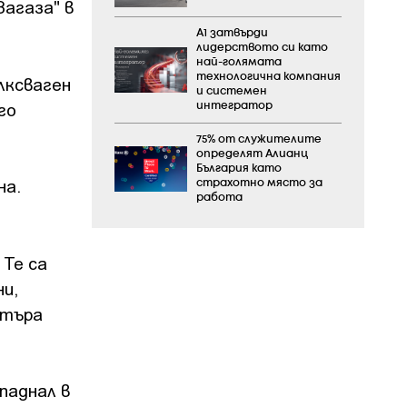
агаза" в
А1 затвърди
лидерството си като
най-голямата
технологична компания
лксваген
и системен
го
интегратор
75% от служителите
определят Алианц
България като
на.
страхотно място за
работа
 Те са
ни,
нтъра
паднал в