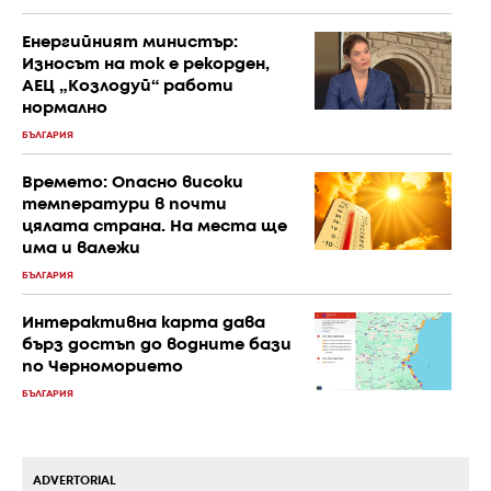
Енергийният министър:
Износът на ток е рекорден,
АЕЦ „Козлодуй“ работи
нормално
БЪЛГАРИЯ
Времето: Опасно високи
температури в почти
цялата страна. На места ще
има и валежи
БЪЛГАРИЯ
Интерактивна карта дава
бърз достъп до водните бази
по Черноморието
БЪЛГАРИЯ
ADVERTORIAL