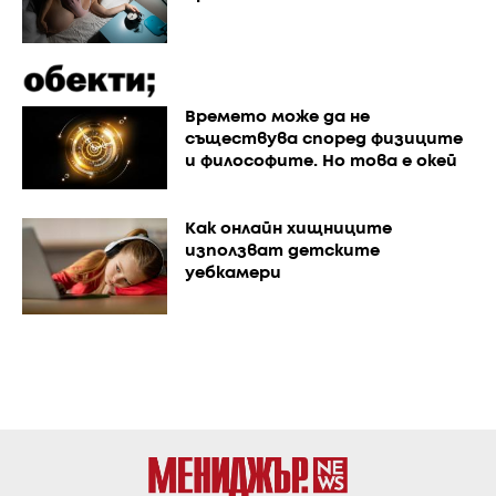
Времето може да не
съществува според физиците
и философите. Но това е окей
Как онлайн хищниците
използват детските
уебкамери