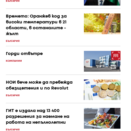
БЪЛГАРИЯ
Времето: Оранжев код за
високи температури в 21
области, в останалите -
жълт
БЪЛГАРИЯ
Горди отвътре
КОМПАНИИ
НОИ вече може да превежда
обезщетения и по Revolut
БЪЛГАРИЯ
ГИТ е издала над 13 400
разрешения за наемане на
работа на непълнолетни
БЪЛГАРИЯ