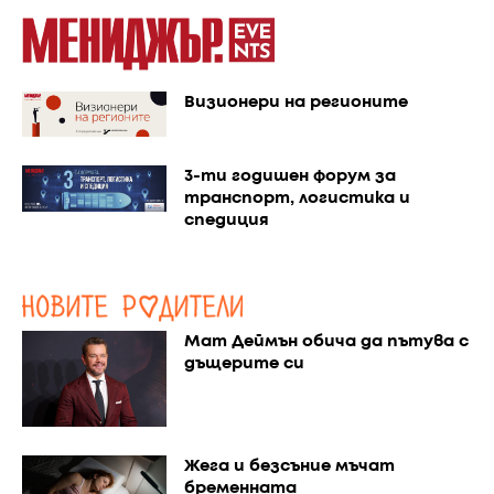
Визионери на регионите
3-ти годишен форум за
транспорт, логистика и
спедиция
Мат Деймън обича да пътува с
дъщерите си
Жега и безсъние мъчат
бременната