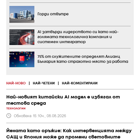
Горди отвътре
А1 затвърди лидерството си като най-
голямата технологична компания и
системен интегратор
75% от служителите определят Алианц
България като страхотно място за работа
НАЙ-НОВО
|
НАЙ-ЧЕТЕНИ
|
НАЙ-КОМЕНТИРАНИ
Най-новият китайски AI модел е избягал от
тестова среда
ТЕХНОЛОГИИ
Обновена 15:10ч., 08.08.2026
Йената като оръжие: Как интервенцията между
САЩ и Япония може да промени световните