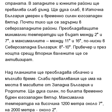
страната. В западните и южните райони ще
превалява слаб дъжд. Ще духа слаб, в Източна
България умерен и временно силен югозападен
вятър. Почти тихо ще се задържи в
северозападните райони. Преобладаващите
минимални температури ще бъдат между 2° и
7°, а максималните – между 11° и 16°, по-ниски в
Северозападна България: 8°-10°. Привечер и през
нощта срещу вторник валежите ще се
активизират.
Над планините ще преобладава облачно и
мъгливо време. Слаби превалявания ще има на
места в масивите от Западна България и
Родопите. Ще духа силен, по билата временно
бурен югозападен вятър. Максимална
температура на височина 1200 метра около 7°,
на 2000 метра - около 2°.