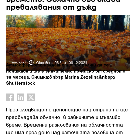
превалявания от дъжд
Обновена 06:31ч., 06.12.2021
БЪЛГАРИЯ
Атмосферното налягане ще продължи да се
понижава и ще е значително по-ниско от средното
за месеца. Снимка:&nbsp;Marina Zezelina&nbsp;/
Shutterstock
През следващото денонощие над страната ще
преобладава облачно, в равнините и мъгливо
време. Временни разкъсвания на облачността
ще има през деня над източната половина от