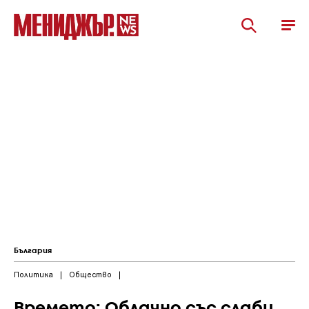
България
Политика
|
Общество
|
Времето: Облачно със слаби