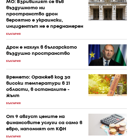
МО: Взривилият се във
въздушното ни
пространство дрон
вероятно е украински,
инцидентът не е преднамерен
БЪЛГАРИЯ
Дрон е нахлул в българското
въздушно пространство
БЪЛГАРИЯ
Времето: Оранжев код за
високи температури в 21
области, в останалите -
жълт
БЪЛГАРИЯ
От 9 август цените на
финансовите услуги са само в
евро, напомнят от КФН
БЪЛГАРИЯ