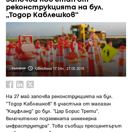
реконструкцията на бул.
„Тодор Каблешков“
Обновена 17:34ч., 27.05.2018
БЪЛГАРИЯ
Снимка: Shutterstock
На 27 май започва реконструкцията на бул.
"Тодор Каблешков" в участъка от магазин
"Кауфланд" до бул. "Цар Борис Трети",
включително подземната инженерна
инфраструктура". Това съобщи пресцентърът