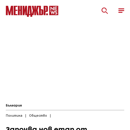
България
Политика
|
Общество
|
Започва нов етап от