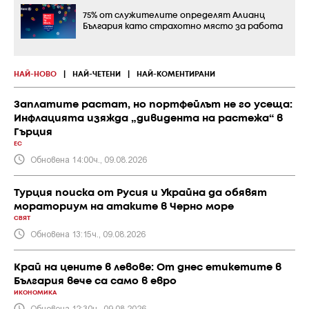
75% от служителите определят Алианц
България като страхотно място за работа
НАЙ-НОВО
|
НАЙ-ЧЕТЕНИ
|
НАЙ-КОМЕНТИРАНИ
Заплатите растат, но портфейлът не го усеща:
Инфлацията изяжда „дивидента на растежа“ в
Гърция
ЕС
Обновена 14:00ч., 09.08.2026
Турция поиска от Русия и Украйна да обявят
мораториум на атаките в Черно море
СВЯТ
Обновена 13:15ч., 09.08.2026
Край на цените в левове: От днес етикетите в
България вече са само в евро
ИКОНОМИКА
Обновена 12:30ч., 09.08.2026