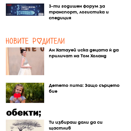
3-ти годишен форум за
транспорт, логистика и
спедиция
Ан Хатауей иска децата ѝ да
приличат на Том Холанд
Детето пита: Защо сърцето
бие
Ти избираш дали да си
щастлив