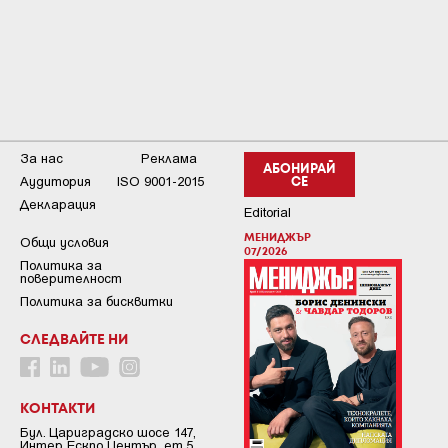
За нас
Реклама
АБОНИРАЙ
Аудитория
ISO 9001-2015
СЕ
Декларация
Editorial
МЕНИДЖЪР
Общи условия
07/2026
Пoлитикa зa
пoвepитeлнocт
Политика за бисквитки
СЛЕДВАЙТЕ НИ
КОНТАКТИ
Бул. Цариградско шосе 147,
Интер Ескпо Център, ет.5