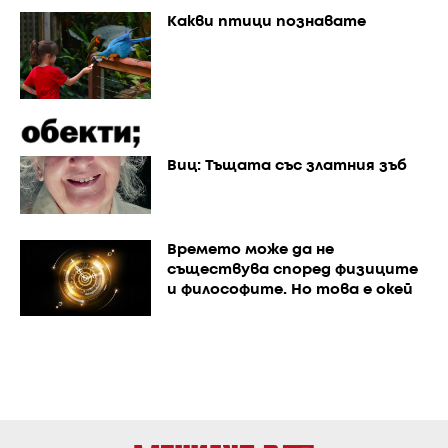
Какви птици познавате
Виц: Тъщата със златния зъб
Времето може да не
съществува според физиците
и философите. Но това е окей