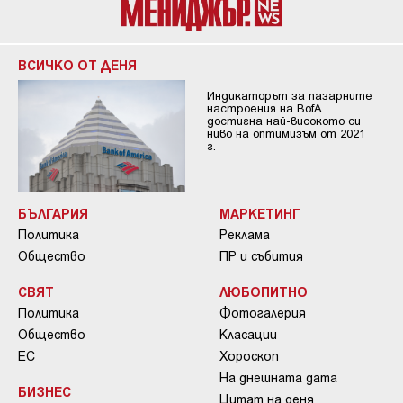
ВСИЧКО ОТ ДЕНЯ
Индикаторът за пазарните
настроения на BofA
достигна най-високото си
ниво на оптимизъм от 2021
г.
БЪЛГАРИЯ
МАРКЕТИНГ
Политика
Реклама
Общество
ПР и събития
СВЯТ
ЛЮБОПИТНО
Политика
Фотогалерия
Общество
Класации
ЕС
Хороскоп
На днешната дата
БИЗНЕС
Цитат на деня