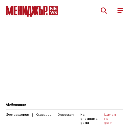
Любопитно
Фотогалерия
|
Класации
|
Хороскоп
|
На
|
Цитат
|
днешната
на
дата
деня