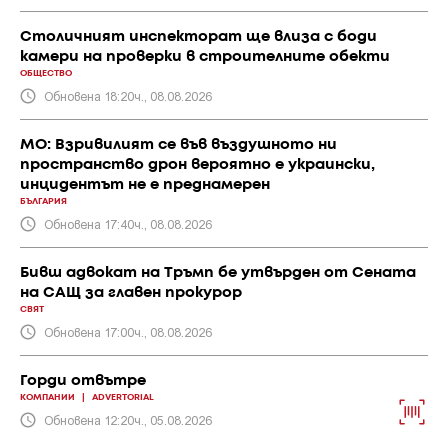
Столичният инспекторат ще влиза с боди
камери на проверки в строителните обекти
ОБЩЕСТВО
Обновена 18:20ч., 08.08.2026
МО: Взривилият се във въздушното ни
пространство дрон вероятно е украински,
инцидентът не е преднамерен
БЪЛГАРИЯ
Обновена 17:40ч., 08.08.2026
Бивш адвокат на Тръмп бе утвърден от Сената
на САЩ за главен прокурор
СВЯТ
Обновена 17:00ч., 08.08.2026
Горди отвътре
КОМПАНИИ
|
ADVERTORIAL
Обновена 12:20ч., 05.08.2026