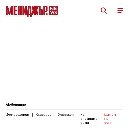
Любопитно
Фотогалерия
|
Класации
|
Хороскоп
|
На
|
Цитат
|
днешната
на
дата
деня