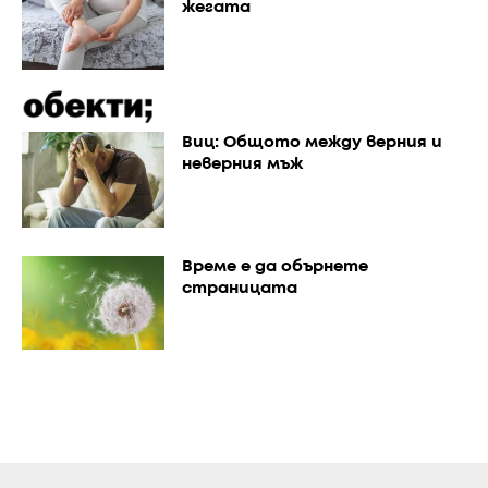
жегата
Виц: Общото между верния и
неверния мъж
Време е да обърнете
страницата