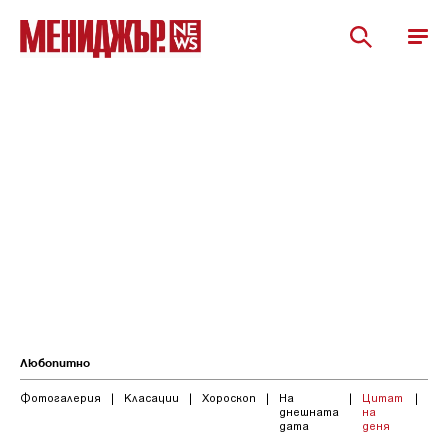
Любопитно
Фотогалерия
|
Класации
|
Хороскоп
|
На
|
Цитат
|
днешната
на
дата
деня