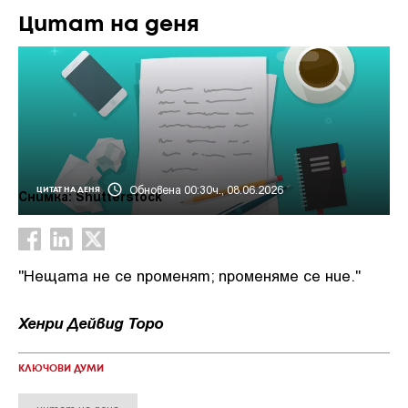
Цитат на деня
Обновена 00:30ч., 08.06.2026
ЦИТАТ НА ДЕНЯ
Снимка: Shutterstock
"Нещата не се променят; променяме се ние."
Хенри Дейвид Торо
КЛЮЧОВИ ДУМИ