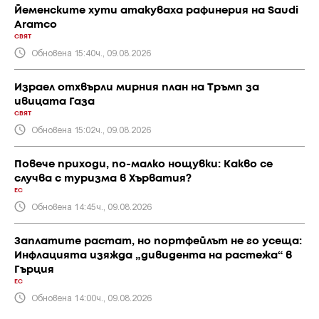
Йеменските хути атакуваха рафинерия на Saudi
Aramco
СВЯТ
Обновена 15:40ч., 09.08.2026
Израел отхвърли мирния план на Тръмп за
ивицата Газа
СВЯТ
Обновена 15:02ч., 09.08.2026
Повече приходи, по-малко нощувки: Какво се
случва с туризма в Хърватия?
ЕС
Обновена 14:45ч., 09.08.2026
Заплатите растат, но портфейлът не го усеща:
Инфлацията изяжда „дивидента на растежа“ в
Гърция
ЕС
Обновена 14:00ч., 09.08.2026