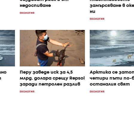
недоспиване
замърсяване в ок
ни
ЕКОЛОГИЯ
ЕКОЛОГИЯ
мно
Перу заведе иск за 4,5
Арктика се затоп
т
млрд. долара срещу Repsol
четири пъти по-
заради петролен разлив
останалия свят
ЕКОЛОГИЯ
ЕКОЛОГИЯ