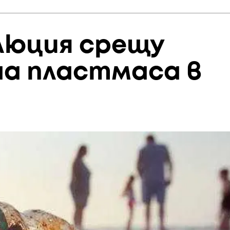
люция срещу
на пластмаса в