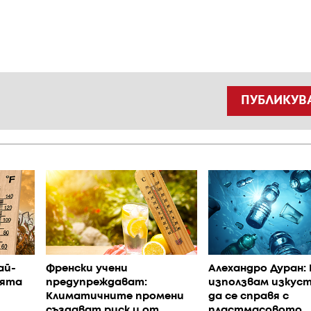
ПУБЛИКУВ
ай-
Френски учени
Алехандро Дуран: 
ията
предупреждават:
използвам изкуст
Климатичните промени
да се справя с
създават риск и от
пластмасовото