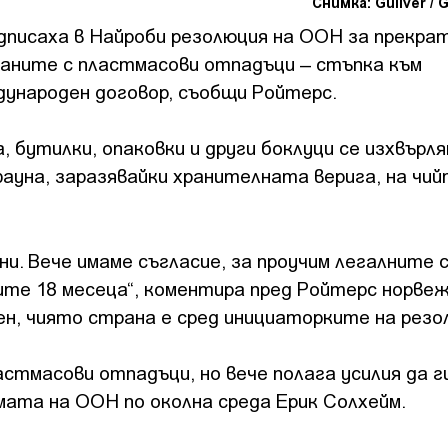
Снимка: Guliver / 
дписаха в Найроби резолюция на ООН за прекра
аните с пластмасови отпадъци – стъпка към
ународен договор, съобщи Ройтерс.
, бутилки, опаковки и други боклуци се изхвърл
уна, заразявайки хранителната верига, на чий
ни. Вече имаме съгласие, за проучим легалните
щите 18 месеца“, коментира пред Ройтерс норве
ен, чиято страна е сред инициаторките на рез
стмасови отпадъци, но вече полага усилия да г
ата на ООН по околна среда Ерик Солхейм.