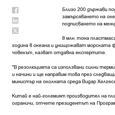
Близо 200 държави по
замърсяването на оке
подписването на межд
8 млн. тона пластмаса
година в океана и унищожават морската фа
човекът, казват отдавна експертите.
"В резолюцията са използвани силни терми
и начини и ще направим това през следва
министър на околната среда Видар Хелгес
Китай е най-големият производител на пла
ограничи, отчете президентът на Програм