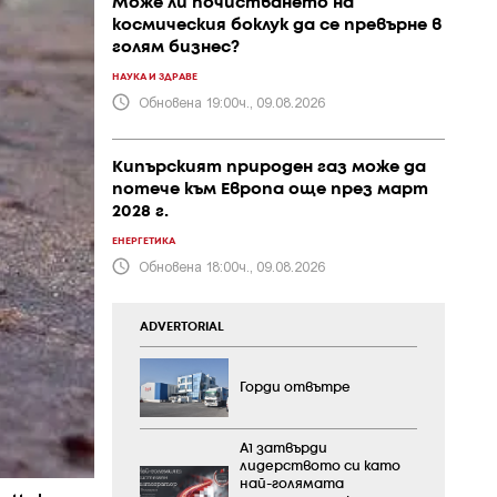
Може ли почистването на
космическия боклук да се превърне в
голям бизнес?
НАУКА И ЗДРАВЕ
Обновена 19:00ч., 09.08.2026
Кипърският природен газ може да
потече към Европа още през март
2028 г.
ЕНЕРГЕТИКА
Обновена 18:00ч., 09.08.2026
ADVERTORIAL
Горди отвътре
А1 затвърди
лидерството си като
най-голямата