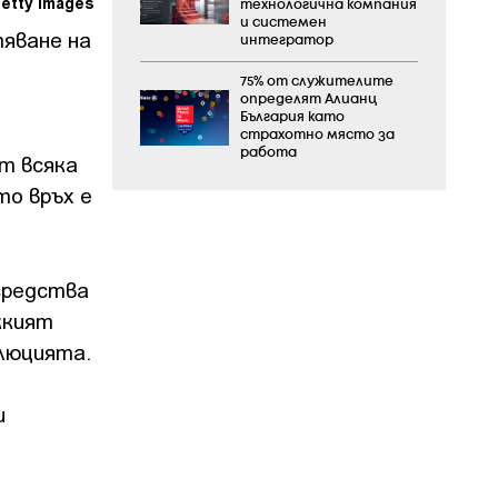
Getty Images
технологична компания
и системен
тяване на
интегратор
75% от служителите
определят Алианц
България като
страхотно място за
работа
ят всяка
то връх е
 средства
жкият
олюцията.
и