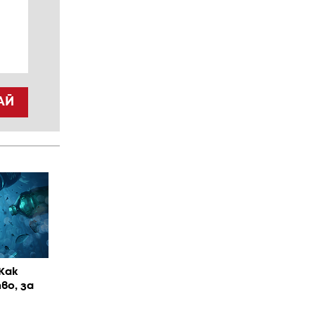
АЙ
Как
во, за