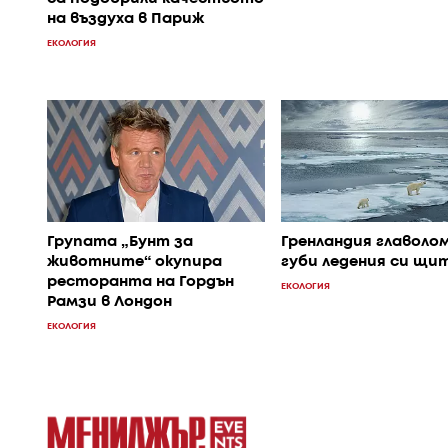
на въздуха в Париж
ЕКОЛОГИЯ
Групата „Бунт за
Гренландия главоло
животните“ окупира
губи ледения си щи
ресторанта на Гордън
ЕКОЛОГИЯ
Рамзи в Лондон
ЕКОЛОГИЯ