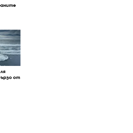
еаните
ля
бързо от