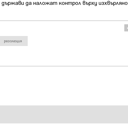
 държави да наложат контрол върху изхвърляно
резолюция