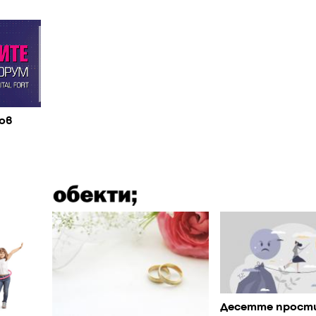
ов
Десетте прости