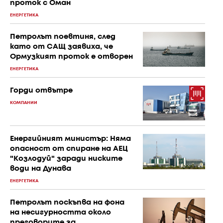
проток с Оман
ЕНЕРГЕТИКА
Петролът поевтиня, след
като от САЩ заявиха, че
Ормузкият проток е отворен
ЕНЕРГЕТИКА
Горди отвътре
КОМПАНИИ
Енергийният министър: Няма
опасност от спиране на АЕЦ
"Козлодуй" заради ниските
води на Дунава
ЕНЕРГЕТИКА
Петролът поскъпва на фона
на несигурността около
преговорите за