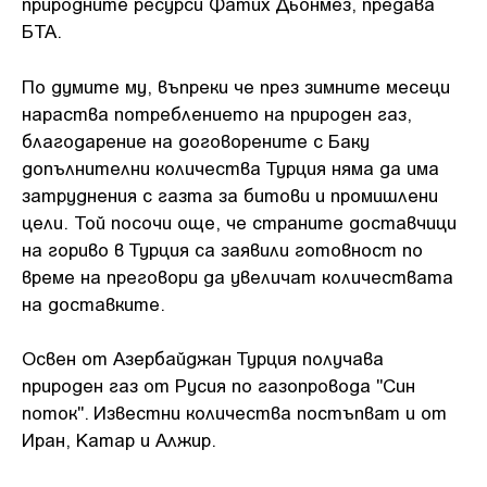
природните ресурси Фатих Дьонмез, предава
БТА.
По думите му, въпреки че през зимните месеци
нараства потреблението на природен газ,
благодарение на договорените с Баку
допълнителни количества Турция няма да има
затруднения с газта за битови и промишлени
цели. Той посочи още, че страните доставчици
на гориво в Турция са заявили готовност по
време на преговори да увеличат количествата
на доставките.
Освен от Азербайджан Турция получава
природен газ от Русия по газопровода "Син
поток". Известни количества постъпват и от
Иран, Катар и Алжир.