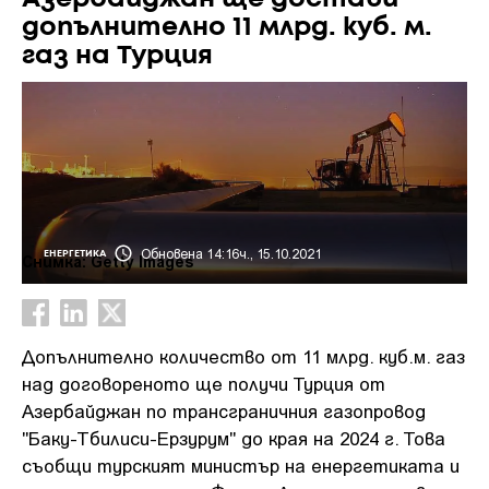
допълнително 11 млрд. куб. м.
газ на Турция
Обновена 14:16ч., 15.10.2021
ЕНЕРГЕТИКА
Снимка: Getty Images
Допълнително количество от 11 млрд. куб.м. газ
над договореното ще получи Турция от
Азербайджан по трансграничния газопровод
"Баку-Тбилиси-Ерзурум" до края на 2024 г. Това
съобщи турският министър на енергетиката и