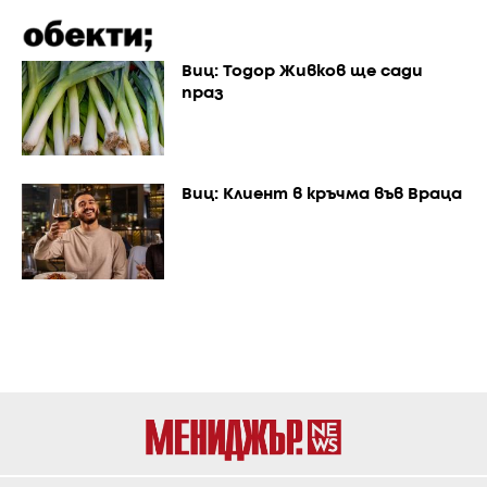
Виц: Тодор Живков ще сади
праз
Виц: Клиент в кръчма във Враца