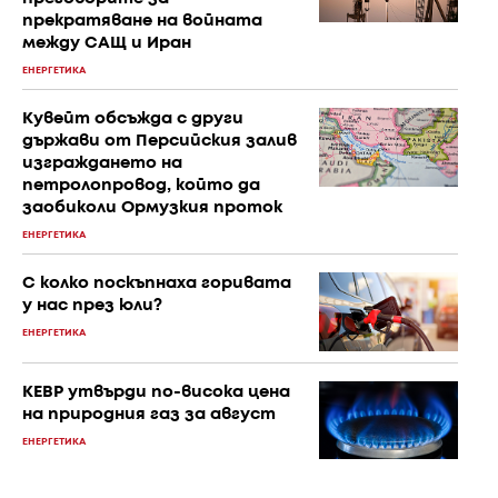
прекратяване на войната
между САЩ и Иран
ЕНЕРГЕТИКА
Кувейт обсъжда с други
държави от Персийския залив
изграждането на
петролопровод, който да
заобиколи Ормузкия проток
ЕНЕРГЕТИКА
С колко поскъпнаха горивата
у нас през юли?
ЕНЕРГЕТИКА
КЕВР утвърди по-висока цена
на природния газ за август
ЕНЕРГЕТИКА