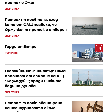
проток с Оман
ЕНЕРГЕТИКА
Петролът поевтиня, след
като от САЩ заявиха, че
Ормузкият проток е отворен
ЕНЕРГЕТИКА
Горди отвътре
КОМПАНИИ
Енергийният министър: Няма
опасност от спиране на АЕЦ
"Козлодуй" заради ниските
води на Дунава
ЕНЕРГЕТИКА
Петролът поскъпва на фона
на несигурността около