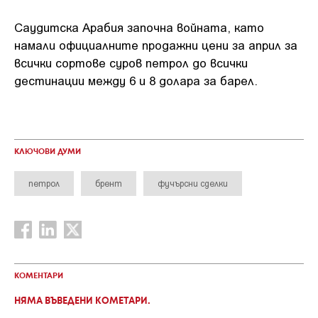
Саудитска Арабия започна войната, като
намали официалните продажни цени за април за
всички сортове суров петрол до всички
дестинации между 6 и 8 долара за барел.
КЛЮЧОВИ ДУМИ
петрол
брент
фучърсни сделки
КОМЕНТАРИ
НЯМА ВЪВЕДЕНИ КОМЕТАРИ.