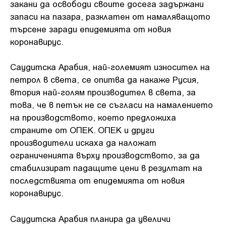
закани да освободи своите досега задържани
запаси на пазара, разклатен от намаляващото
търсене заради епидемията от новия
коронавирус.
Саудитска Арабия, най-големият износител на
петрол в света, се опитва да накаже Русия,
втория най-голям производител в света, за
това, че в петък не се съгласи на намалението
на производството, което предложиха
страните от ОПЕК. ОПЕК и други
производители искаха да наложат
ограниченията върху производството, за да
стабилизират падащите цени в резултат на
последствията от епидемията от новия
коронавирус.
Саудитска Арабия планира да увеличи