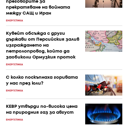
преговорите за
прекратяване на войната
между САЩ и Иран
ЕНЕРГЕТИКА
Кувейт обсъжда с други
държави от Персийския залив
изграждането на
петролопровод, който да
заобиколи Ормузкия проток
ЕНЕРГЕТИКА
С колко поскъпнаха горивата
у нас през юли?
ЕНЕРГЕТИКА
КЕВР утвърди по-висока цена
на природния газ за август
ЕНЕРГЕТИКА