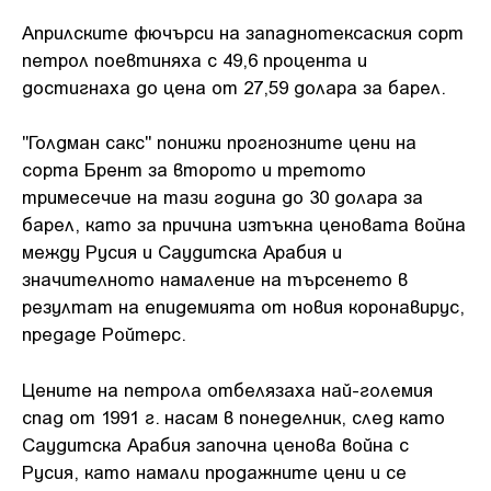
Априлските фючърси на западнотексаския сорт
петрол поевтиняха с 49,6 процента и
достигнаха до цена от 27,59 долара за барел.
"Голдман сакс" понижи прогнозните цени на
сорта Брент за второто и третото
тримесечие на тази година до 30 долара за
барел, като за причина изтъкна ценовата война
между Русия и Саудитска Арабия и
значителното намаление на търсенето в
резултат на епидемията от новия коронавирус,
предаде Ройтерс.
Цените на петрола отбелязаха най-големия
спад от 1991 г. насам в понеделник, след като
Саудитска Арабия започна ценова война с
Русия, като намали продажните цени и се