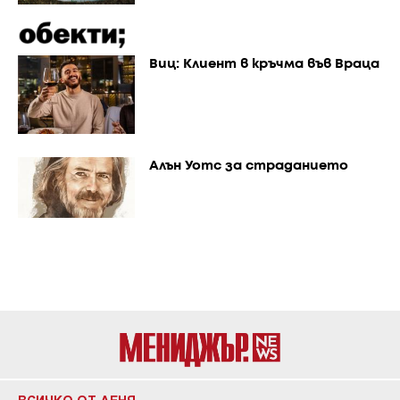
Виц: Клиент в кръчма във Враца
Алън Уотс за страданието
ВСИЧКО ОТ ДЕНЯ