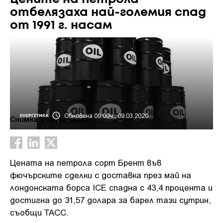
отбелязаха най-големия спад
от 1991 г. насам
Обновена 09:00ч., 09.03.2020
ЕНЕРГЕТИКА
Снимка: Shutterstock
Цената на петрола сорт Брент във
фючърските сделки с доставка през май на
лондонската борса ICE спадна с 43,4 процента и
достигна до 31,57 долара за барел тази сутрин,
съобщи ТАСС.