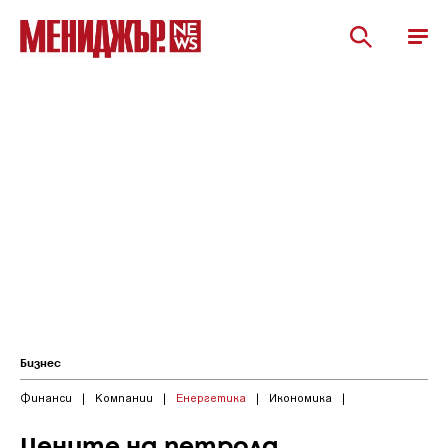
Бизнес
Финанси
|
Компании
|
Енергетика
|
Икономика
|
Цените на петрола