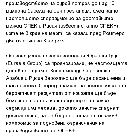
производството на суров петрол до над 10
милиона барела на ден през април, след като
настоящото споразумение за доставките
между ОПЕК и Русия (известно като ОПЕК+)
изтече в края на март, са казали пред Ройтерс
два източника в неделя.
От консултантската компания Юрейша Груп
(Eurasia Group) са прогнозирали, че настоящата
ценова петролна война между Саудитска
Арабия и Русия вероятно ще бъде ограничена и
тактическа. Според анализа на компанията най-
вероятният резултат от кризата ще бъде
болезнен процес, който ще трае няколко
седмици или месеца, докато цените спаднат
достатъчно, за да бъде постигнат някакъв
компромис за подновени ограничения на
производството от ОПЕК+.