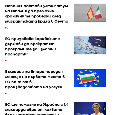
Испания постави ултиматум
на Италия да премахне
граничните проверки след
мигрантската криза в Сеута
ЕС
ЕС призовава карибските
държави да прекратят
програмите за „златни
паспорти“
ЕС
България за втори пореден
месец е на първото място в
ЕС по ръст в
производството на услуги
ЕС
ЕС ще помогне на Украйна с 1,4
милиарда евро от лихвите