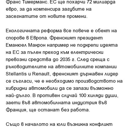
Франс Тимерманс. ЕС ще похарчи 72 милиарда
евро, за да компенсира загубите на
засегнатите от новите промени.
Екологичната реформа все повече е обект на
спорове в Европа. Френският президент
Еманюел Макрон например не подкрепи идеята
на ЕС за пълен преход към електрически
превозни средства до 2035 г. След среща с
ръководителите на автомобилните компании
Stellantis и Renault, френският държавен лидер
се съгласи, че е необходимо производството на
хибридни автомобили да се запази възможно
най-дълго. В противен случай 100 хиляди души,
заети във автомобилната индустрия във
Франция, ще останат без работа.
Също в началото на юли възникна конфликт