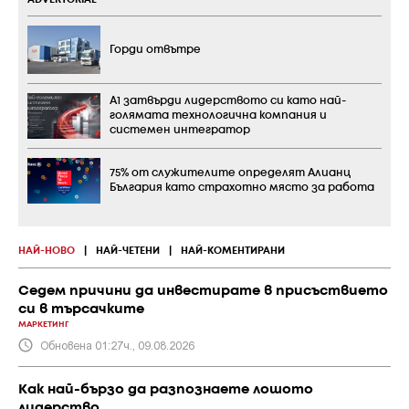
ADVERTORIAL
Горди отвътре
А1 затвърди лидерството си като най-
голямата технологична компания и
системен интегратор
75% от служителите определят Алианц
България като страхотно място за работа
НАЙ-НОВО
|
НАЙ-ЧЕТЕНИ
|
НАЙ-КОМЕНТИРАНИ
Седем причини да инвестирате в присъствието
си в търсачките
МАРКЕТИНГ
Обновена 01:27ч., 09.08.2026
Как най-бързо да разпознаете лошото
лидерство