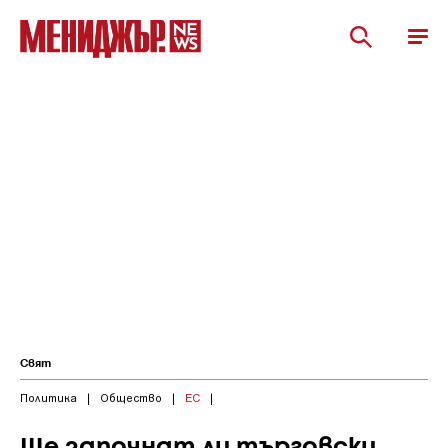
Свят
Политика
|
Общество
|
ЕС
|
Ще започнат ли търговски