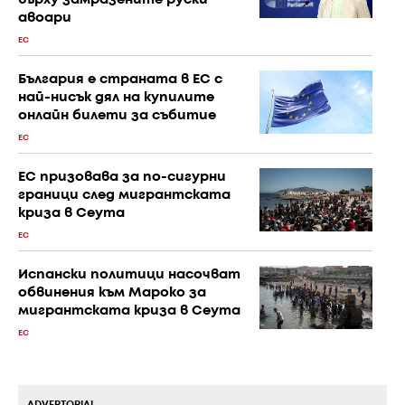
върху замразените руски
авоари
ЕС
България е страната в ЕС с
най-нисък дял на купилите
онлайн билети за събитие
ЕС
ЕС призовава за по-сигурни
граници след мигрантската
криза в Сеута
ЕС
Испански политици насочват
обвинения към Мароко за
мигрантската криза в Сеута
ЕС