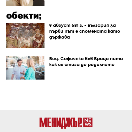
9 август 681 г. - България за
първи път е спомената като
държава
Виц: Софиянка във Враца пита
как се стига до родилното