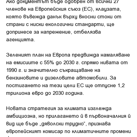
Ако документът бъде одобрен от всички 27
членове на Европейския съюз (ЕС), клаузата,
която въвежда данък върху вносни стоки от
страни с ниски екологични стандарти, ще
допринесе за напрежение, отбелязва
агенцията.
Зеленият план на Европа предвижда намаляване
на емисиите с 55% до 2030 г. спрямо нивата от
1990 г. и значително съкращаване на
бензиновите и дизеловите автомобили. За
постигането на тези цели ЕС ще отпусне 1,2
трилиона евро до 2030 година.
Новата стратегия за климата изглежда
амбициозна, но прилагането й в първоначалния й
вид ще бъде „дяволски трудно“, признава
европейският комисар по климатичните промени