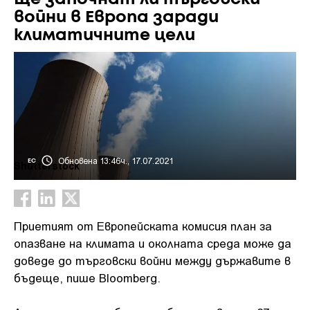
войни в Европа заради
климатичните цели
Обновена 13:46ч., 17.07.2021
ЕС
Shutterstock
Приетият от Европейската комисия план за
опазване на климата и околната среда може да
доведе до търговски войни между държавите в
бъдеще, пише Bloomberg.