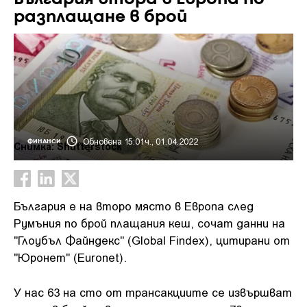
разплащане в брой
Обновена 15:01ч., 01.04.2022
ФИНАНСИ
Снимка: Shutterstock
България е на второ място в Европа след
Румъния по брой плащания кеш, сочат данни на
"Глоубъл Файндекс" (Global Findex), цитирани от
"Юронет" (Euronet).
У нас 63 на сто от трансакциите се извършват