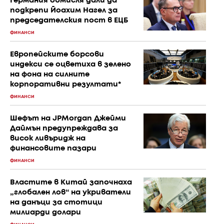
Германия обмисля дали да
подкрепи Йоахим Нагел за
председателския пост в ЕЦБ
ФИНАНСИ
Европейските борсови
индекси се оцветиха в зелено
на фона на силните
корпоративни резултати*
ФИНАНСИ
Шефът на JPMorgan Джейми
Даймън предупреждава за
висок ливъридж на
финансовите пазари
ФИНАНСИ
Властите в Китай започнаха
„глобален лов“ на укриватели
на данъци за стотици
милиарди долари