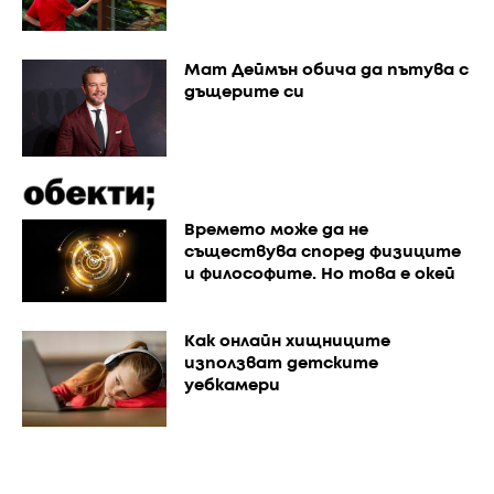
Мат Деймън обича да пътува с
дъщерите си
Времето може да не
съществува според физиците
и философите. Но това е окей
Как онлайн хищниците
използват детските
уебкамери