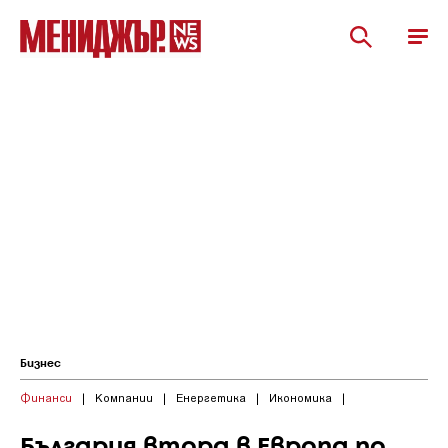
Бизнес
Финанси
|
Компании
|
Енергетика
|
Икономика
|
България втора в Европа по