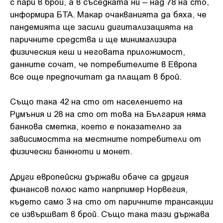
с пари в брой, а в съседката ни – над 78 на сто,
информира БТА. Макар очакванията да бяха, че
пандемията ще засили дигитализацията на
паричните средства и ще минимализира
физическия кеш и неговата приложимост,
данните сочат, че потребителите в Европа
все още предпочитат да плащат в брой.
Също така 42 на сто от населението на
Румъния и 28 на сто от това на България няма
банкова сметка, което е показателно за
зависимостта на местните потребители от
физически банкноти и монет.
Други европейски държави обаче са другия
финансов полюс като напрпимер Норвегия,
където само 3 на сто от паричните трансакции
се извършват в брой. Също така тази държава