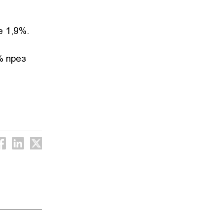
 1,9%.
% през