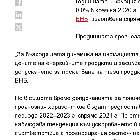
Годишната инфлация се
0.0% в края на 2020 г
БНБ
, изготвена спрям
Предишната прогноза 
„За възходящата динамика на инфлацията
цените на енергийните продукти и засилв
допускането за поскъпване на тези проду
БНБ.
Но в същото време допусканията за пони
прогнозния хоризонт ще бъдат предпостав
периода 2022–2023 г. спрямо 2021 г. По о
наблюдава тенденция към ускоряването ѝ п
съответствие с прогнозирания растеж на