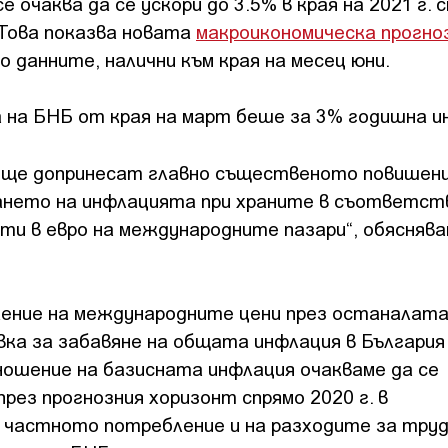
 очаква да се ускори до 3.5% в края на 2021 г. 
. Това показва новата
макроикономическа прогно
о данните, налични към края на месец юни.
на БНБ от края на март беше за 3% годишна и
 ще допринесат главно същественото повишени
ането на инфлацията при храните в съответст
кти в евро на международните пазари“, обясняв
жение на международните цени през останалат
ка за забавяне на общата инфлация в България
тношение на базисната инфлация очакваме да се
рез прогнозния хоризонт спрямо 2020 г. в
 частното потребление и на разходите за труд