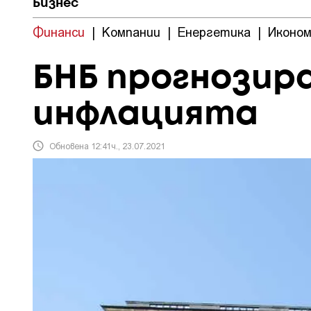
Бизнес
Финанси
|
Компании
|
Енергетика
|
Иконом
БНБ прогнозира
инфлацията
Обновена 12:41ч., 23.07.2021