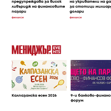
предупреждава за висок
на укриватели на д
ливъридж на финансовите
за стотици милиар
пазари
долари
ФИНАНСИ
ФИНАНСИ
Калпазанска есен 2026
9-и банково-финанс
форум