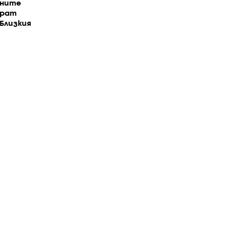
вните
ират
Близкия