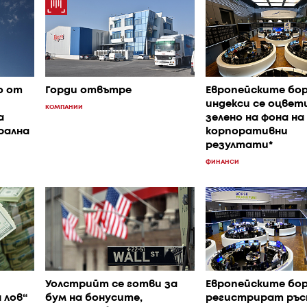
о от
Горди отвътре
Европейските бо
индекси се оцвет
КОМПАНИИ
а
зелено на фона на
рална
корпоративни
резултати*
ФИНАНСИ
Уолстрийт се готви за
Европейските бо
 лов“
бум на бонусите,
регистрират ръс