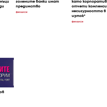
анъци
големите банки имат
като корпорати
ди
предимство
отчети компенс
несигурността в 
ФИНАНСИ
изток*
ФИНАНСИ
ов