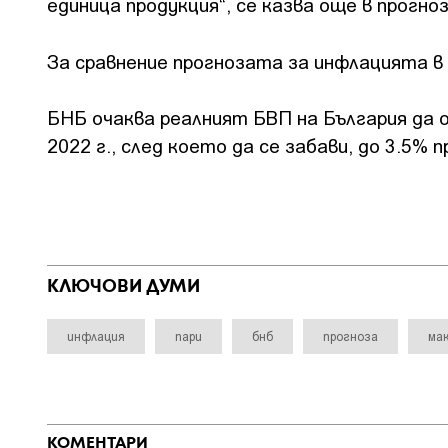
единица продукция“, се казва още в прогно
За сравнение прогнозата за инфлацията в
БНБ очаква реалният БВП на България да о
2022 г., след което да се забави, до 3.5% п
КЛЮЧОВИ ДУМИ
инфлация
пари
бнб
прогноза
ма
КОМЕНТАРИ