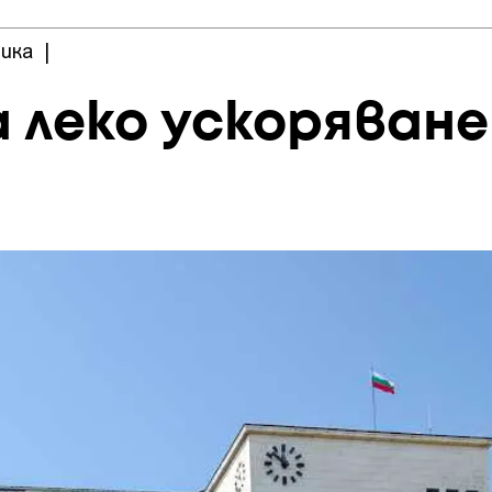
ика
|
 леко ускоряване