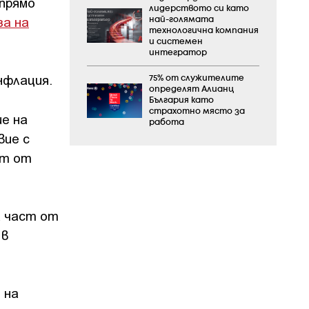
спрямо
лидерството си като
за на
най-голямата
технологична компания
и системен
интегратор
нфлация.
75% от служителите
определят Алианц
България като
страхотно място за
е на
работа
вие с
ат от
а част от
 в
 на