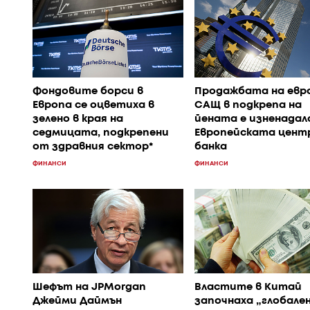
Фондовите борси в
Продажбата на евр
Европа се оцветиха в
САЩ в подкрепа на
зелено в края на
йената е изненадал
седмицата, подкрепени
Европейската цент
от здравния сектор*
банка
ФИНАНСИ
ФИНАНСИ
Шефът на JPMorgan
Властите в Китай
Джейми Даймън
започнаха „глобален