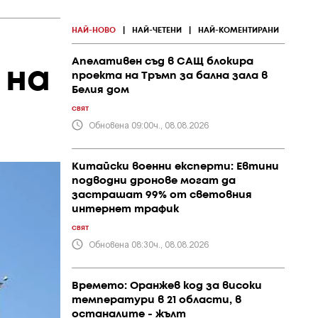
НАЙ-НОВО
|
НАЙ-ЧЕТЕНИ
|
НАЙ-КОМЕНТИРАНИ
Апелативен съд в САЩ блокира
 на
проекта на Тръмп за бална зала в
Белия дом
СВЯТ
Обновена 09:00ч., 08.08.2026
Китайски военни експерти: Евтини
подводни дронове могат да
застрашат 99% от световния
интернет трафик
СВЯТ
Обновена 08:30ч., 08.08.2026
Времето: Оранжев код за високи
температури в 21 области, в
останалите - жълт