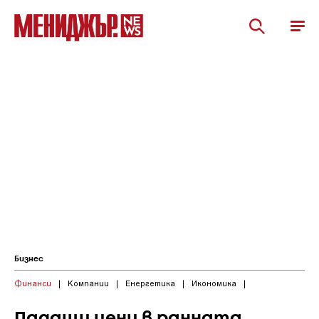
Бизнес
Финанси
|
Компании
|
Енергетика
|
Икономика
|
Падащи цени в ранната