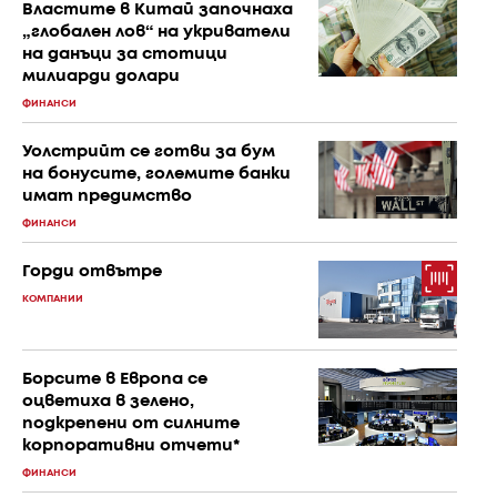
Властите в Китай започнаха
„глобален лов“ на укриватели
на данъци за стотици
милиарди долари
ФИНАНСИ
Уолстрийт се готви за бум
на бонусите, големите банки
имат предимство
ФИНАНСИ
Горди отвътре
КОМПАНИИ
Борсите в Европа се
оцветиха в зелено,
подкрепени от силните
корпоративни отчети*
ФИНАНСИ