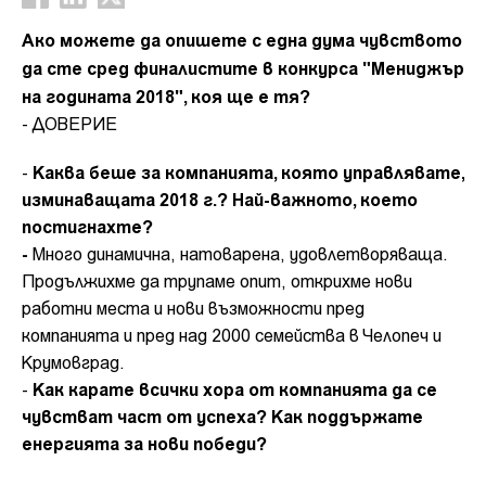
Ако можете да опишете с една дума чувството
да сте сред финалистите в конкурса "Мениджър
на годината 2018", коя ще е тя?
- ДОВЕРИЕ
Каква беше за компанията, която управлявате,
-
изминаващата 2018 г.? Най-важното, което
постигнахте?
-
Много динамична, натоварена, удовлетворяваща.
Продължихме да трупаме опит, открихме нови
работни места и нови възможности пред
компанията и пред над 2000 семейства в Челопеч и
Крумовград.
Как карате всички хора от компанията да се
-
чувстват част от успеха? Как поддържате
енергията за нови победи?