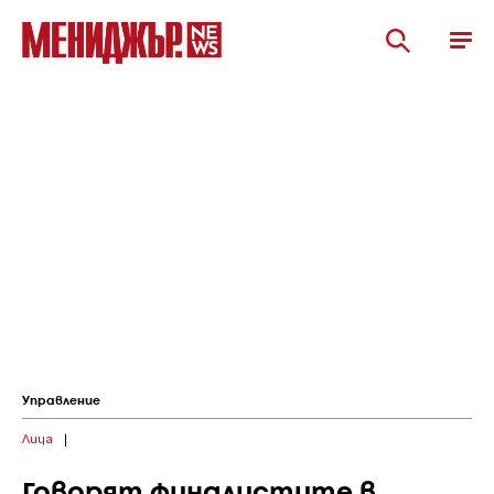
Управление
Лица
|
Говорят финалистите в