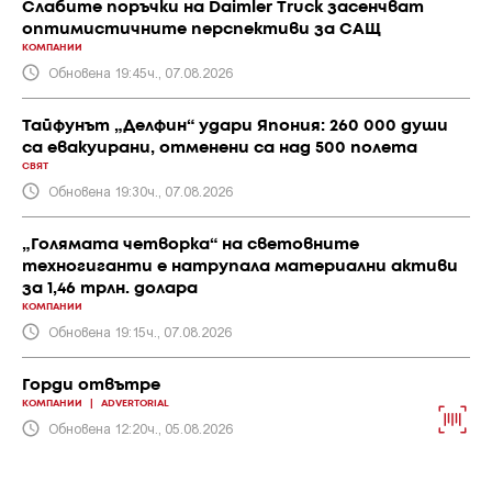
Слабите поръчки на Daimler Truck засенчват
оптимистичните перспективи за САЩ
КОМПАНИИ
Обновена 19:45ч., 07.08.2026
Тайфунът „Делфин“ удари Япония: 260 000 души
са евакуирани, отменени са над 500 полета
СВЯТ
Обновена 19:30ч., 07.08.2026
„Голямата четворка“ на световните
техногиганти е натрупала материални активи
за 1,46 трлн. долара
КОМПАНИИ
Обновена 19:15ч., 07.08.2026
Горди отвътре
КОМПАНИИ
|
ADVERTORIAL
Обновена 12:20ч., 05.08.2026