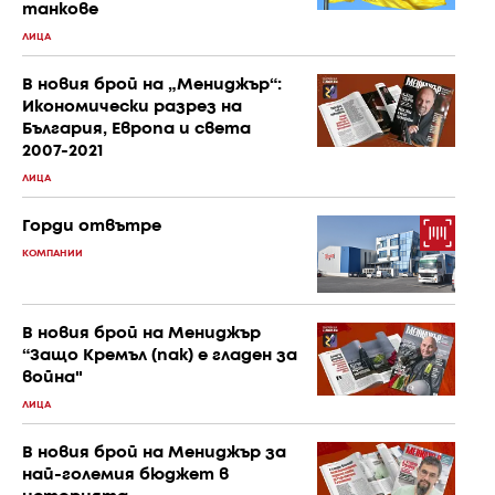
танкове
ЛИЦА
В новия брой на „Мениджър“:
Икономически разрез на
България, Европа и света
2007-2021
ЛИЦА
Горди отвътре
КОМПАНИИ
В новия брой на Мениджър
“Защо Кремъл (пак) е гладен за
война"
ЛИЦА
В новия брой на Мениджър за
най-големия бюджет в