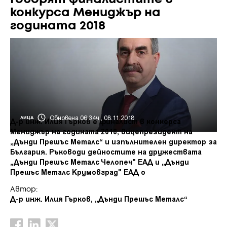
конкурса Мениджър на
годината 2018
Обновена 06:34ч., 08.11.2018
ЛИЦА
Д-р инж. Илия Гърков е финалист в конкерса
Мениджър на годината 2018, вицепрезидент на
„Дънди Прешъс Металс“ и изпълнителен директор за
България. Ръководи дейностите на дружествата
„Дънди Прешъс Металс Челопеч" ЕАД и „Дънди
Прешъс Металс Крумовград" ЕАД о
Автор:
Д-р инж. Илия Гърков, „Дънди Прешъс Металс“