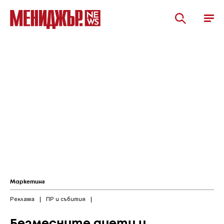
Маркетинг
Реклама
|
ПР и събития
|
Безмесните диети и