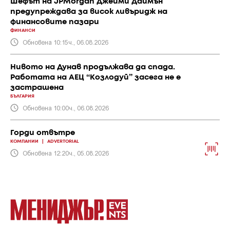
Шефът на JPMorgan Джейми Даймън
предупреждава за висок ливъридж на
финансовите пазари
ФИНАНСИ
Обновена 10:15ч., 06.08.2026
Нивото на Дунав продължава да спада.
Работата на АЕЦ “Козлодуй” засега не е
застрашена
БЪЛГАРИЯ
Обновена 10:00ч., 06.08.2026
Горди отвътре
КОМПАНИИ
|
ADVERTORIAL
Обновена 12:20ч., 05.08.2026