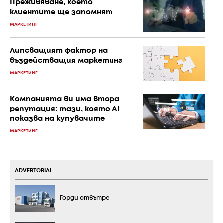
Преживяване, което
клиентите ще запомнят
МАРКЕТИНГ
Липсващият фактор на
въздействащия маркетинг
МАРКЕТИНГ
Компанията ви има втора
репутация: тази, която AI
показва на купувачите
МАРКЕТИНГ
ADVERTORIAL
Горди отвътре