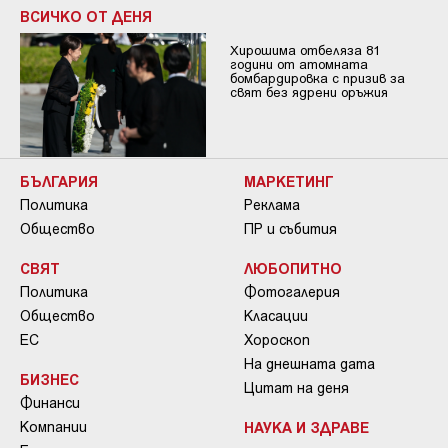
ВСИЧКО ОТ ДЕНЯ
Хирошима отбеляза 81
години от атомната
бомбардировка с призив за
свят без ядрени оръжия
БЪЛГАРИЯ
МАРКЕТИНГ
Политика
Реклама
Общество
ПР и събития
СВЯТ
ЛЮБОПИТНО
Политика
Фотогалерия
Общество
Класации
ЕС
Хороскоп
На днешната дата
БИЗНЕС
Цитат на деня
Финанси
Компании
НАУКА И ЗДРАВЕ