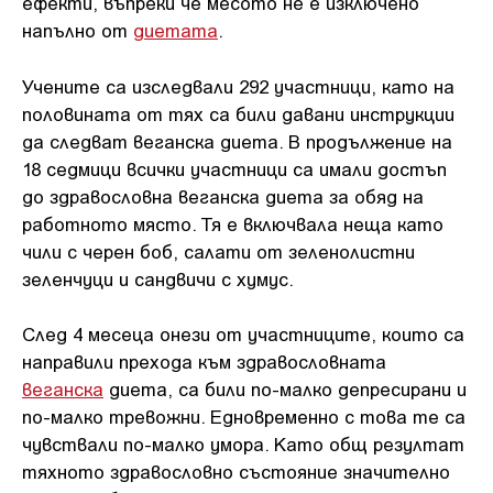
ефекти, въпреки че месото не е изключено
напълно от
диетата
.
Учените са изследвали 292 участници, като на
половината от тях са били давани инструкции
да следват веганска диета. В продължение на
18 седмици всички участници са имали достъп
до здравословна веганска диета за обяд на
работното място. Тя е включвала неща като
чили с черен боб, салати от зеленолистни
зеленчуци и сандвичи с хумус.
След 4 месеца онези от участниците, които са
направили прехода към здравословната
веганска
диета, са били по-малко депресирани и
по-малко тревожни. Едновременно с това те са
чувствали по-малко умора. Като общ резултат
тяхното здравословно състояние значително