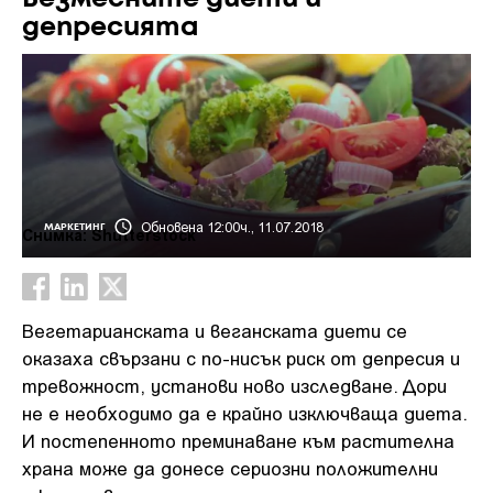
депресията
Обновена 12:00ч., 11.07.2018
МАРКЕТИНГ
Снимка: Shutterstock
Вегетарианската и веганската диети се
оказаха свързани с по-нисък риск от депресия и
тревожност, установи ново изследване. Дори
не е необходимо да е крайно изключваща диета.
И постепенното преминаване към растителна
храна може да донесе сериозни положителни