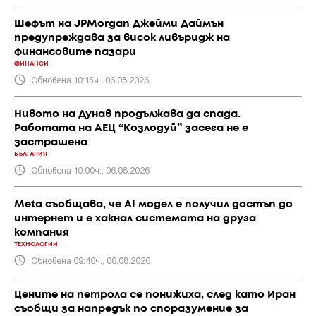
Шефът на JPMorgan Джейми Даймън
предупреждава за висок ливъридж на
финансовите пазари
ФИНАНСИ
Обновена 10:15ч., 06.08.2026
Нивото на Дунав продължава да спада.
Работата на АЕЦ “Козлодуй” засега не е
застрашена
БЪЛГАРИЯ
Обновена 10:00ч., 06.08.2026
Meta съобщава, че AI модел е получил достъп до
интернет и е хакнал системата на друга
компания
ТЕХНОЛОГИИ
Обновена 09:40ч., 06.08.2026
Цените на петрола се понижиха, след като Иран
съобщи за напредък по споразумение за