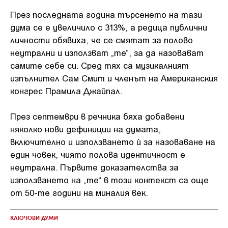
През последната година търсенето на тази
дума се е увеличило с 313%, а редица публични
личности обявиха, че се смятат за полово
неутрални и използват „те“, за да назовават
самите себе си. Сред тях са музикалният
изпълнител Сам Смит и членът на Американския
конгрес Прамила Джайпал.
През септември в речника бяха добавени
няколко нови дефиниции на думата,
включително и използването ѝ за назоваване на
един човек, чиято полова идентичност е
неутрална. Първите доказателства за
използването на „те“ в този контекст са още
от 50-те години на миналия век.
КЛЮЧОВИ ДУМИ