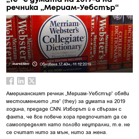
речника „Мериам-Уебстър“
Обновена 17:40ч., 11.12.2019
МАРКЕТИНГ
Getty Images
Американският речник „Мериам-Уебстър“ обяви
местоимението „те“ (they) за думата на 2019
година, предаде CNN. Изборът ѝ е свързан с
факта, че все повече хора предпочитат да се
самоопределят като полово неутрални, т.е. не
се считат нито за мъж, нито за жена.