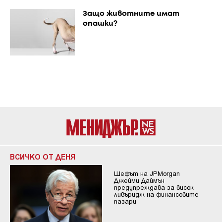
Защо животните имат
опашки?
ВСИЧКО ОТ ДЕНЯ
Шефът на JPMorgan
Джейми Даймън
предупреждава за висок
ливъридж на финансовите
пазари