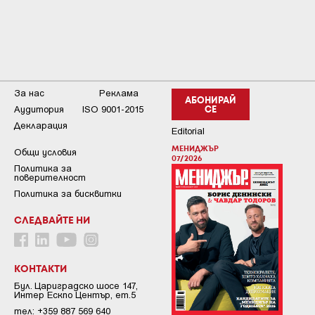
За нас
Реклама
АБОНИРАЙ
Аудитория
ISO 9001-2015
СЕ
Декларация
Editorial
МЕНИДЖЪР
Общи условия
07/2026
Пoлитикa зa
пoвepитeлнocт
Политика за бисквитки
СЛЕДВАЙТЕ НИ
КОНТАКТИ
Бул. Цариградско шосе 147,
Интер Ескпо Център, ет.5
тел: +359 887 569 640