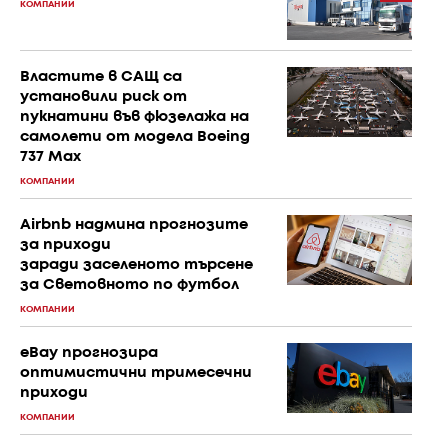
КОМПАНИИ
Властите в САЩ са
установили риск от
пукнатини във фюзелажа на
самолети от модела Boeing
737 Max
КОМПАНИИ
Airbnb надмина прогнозите
за приходи
заради заселеното търсене
за Световното по футбол
КОМПАНИИ
eBay прогнозира
оптимистични тримесечни
приходи
КОМПАНИИ