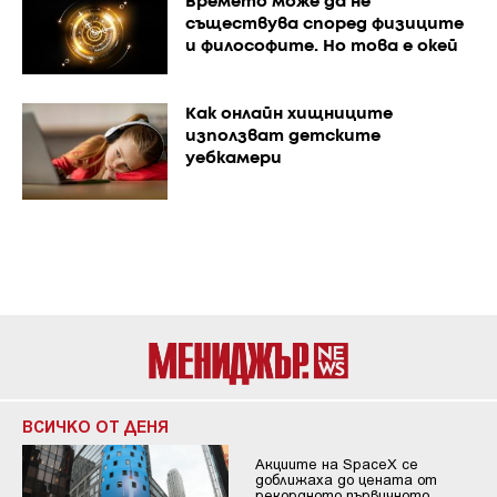
Времето може да не
съществува според физиците
и философите. Но това е окей
Как онлайн хищниците
използват детските
уебкамери
ВСИЧКО ОТ ДЕНЯ
Акциите на SpaceX се
доближаха до цената от
рекордното първичното