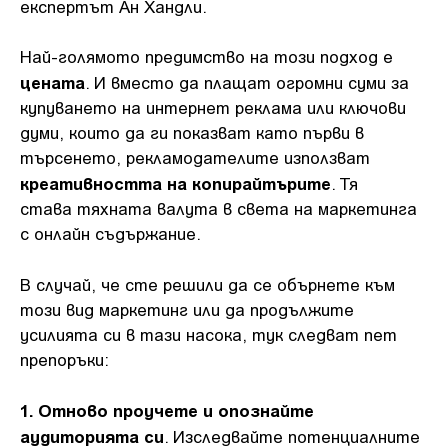
експертът Ан Хандли.
Най-голямото предимство на този подход е
цената
. И вместо да плащат огромни суми за
купуването на интернет реклама или ключови
думи, които да ги показват като първи в
търсенето, рекламодателите използват
креативността на копирайтърите
. Тя
става тяхната валута в света на маркетинга
с онлайн съдържание.
В случай, че сте решили да се обърнете към
този вид маркетинг или да продължите
усилията си в тази насока, тук следват пет
препоръки:
1. Отново проучете и опознайте
аудиторията си
. Изследвайте потенциалните