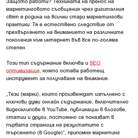
Защото работи? Техниката на пренос на
маркетинговото съобщение чрез дигиталния
свят е родина на всички стари маркетингови
практики. Тя е естествено следствие от
прехвърлянето на вниманието на различните
поколения към интернет във все по-голяма
степен.
Този тип съдържание включва и
SEO
оптимизация
, която остава работещ
инструмент за получаване на внимание.
„Тези (марки), които произвеждат изпълнено с
ключови думи онлайн съдържание, включително
видеоклипове в YouTube, публикации в блогове,
статии и други, постоянно се показват в
първата страница на резултатите с
търсенето (в Google)“, припомня маркетинг