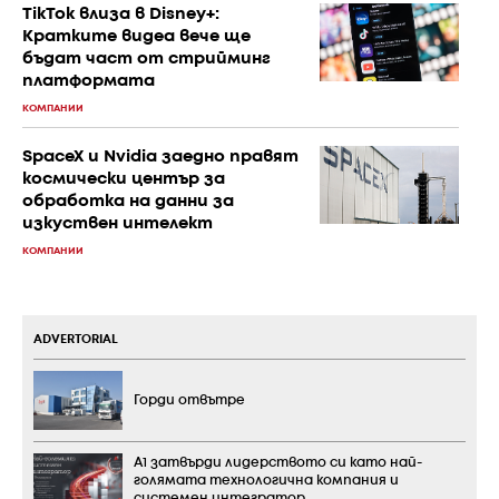
TikTok влиза в Disney+:
Кратките видеа вече ще
бъдат част от стрийминг
платформата
КОМПАНИИ
SpaceX и Nvidia заедно правят
космически център за
обработка на данни за
изкуствен интелект
КОМПАНИИ
ADVERTORIAL
Горди отвътре
А1 затвърди лидерството си като най-
голямата технологична компания и
системен интегратор