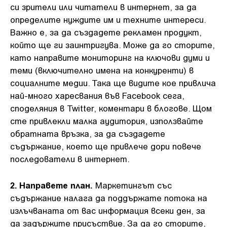
си зрители или читатели в интернет, за да
определите нуждите им и техните интереси.
Важно е, за да създадете рекламен продукт,
който ще ги заинтригува. Може да го сторите,
като направите мониторинг на ключови думи и
теми (включително имена на конкуренти) в
социалните медии. Така ще видите кое привлича
най-много харесвания във Facebook сега,
споделяния в Twitter, коментари в блогове. Щом
сте привлекли малка аудитория, използвайте
обратната връзка, за да създадете
съдържание, което ще привлече дори повече
последователи в интернет.
2. Направете план.
Маркетингът със
съдържание налага да поддържате потока на
излъчваната от вас информация всеки ден, за
да задържите присъствие. За да го сторите,