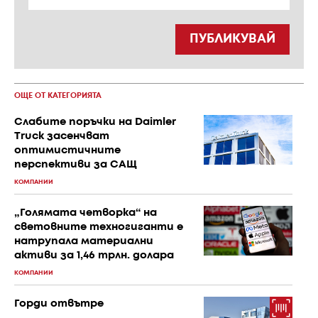
ПУБЛИКУВАЙ
ОЩЕ ОТ КАТЕГОРИЯТА
Слабите поръчки на Daimler
Truck засенчват
оптимистичните
перспективи за САЩ
КОМПАНИИ
„Голямата четворка“ на
световните техногиганти е
натрупала материални
активи за 1,46 трлн. долара
КОМПАНИИ
Горди отвътре