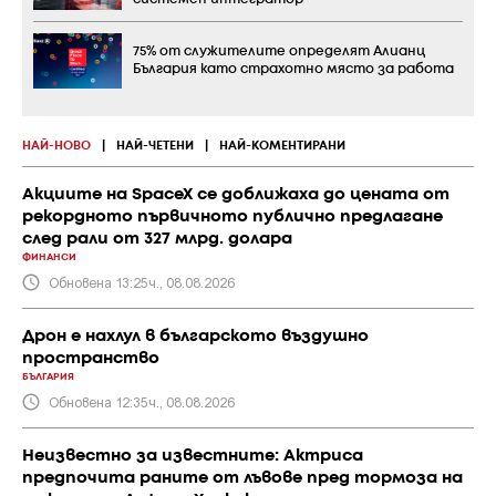
75% от служителите определят Алианц
България като страхотно място за работа
НАЙ-НОВО
|
НАЙ-ЧЕТЕНИ
|
НАЙ-КОМЕНТИРАНИ
Акциите на SpaceX се доближаха до цената от
рекордното първичното публично предлагане
след рали от 327 млрд. долара
ФИНАНСИ
Обновена 13:25ч., 08.08.2026
Дрон е нахлул в българското въздушно
пространство
БЪЛГАРИЯ
Обновена 12:35ч., 08.08.2026
Неизвестно за известните: Актриса
предпочита раните от лъвове пред тормоза на