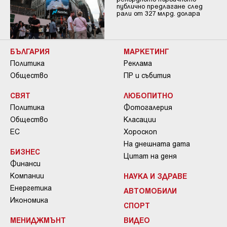
публично предлагане след
рали от 327 млрд. долара
БЪЛГАРИЯ
МАРКЕТИНГ
Политика
Реклама
Общество
ПР и събития
СВЯТ
ЛЮБОПИТНО
Политика
Фотогалерия
Общество
Класации
ЕС
Хороскоп
На днешната дата
БИЗНЕС
Цитат на деня
Финанси
Компании
НАУКА И ЗДРАВЕ
Енергетика
АВТОМОБИЛИ
Икономика
СПОРТ
МЕНИДЖМЪНТ
ВИДЕО