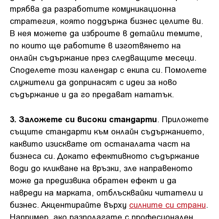
трябва да разработите комуникационна
стратегия, която поддържа бизнес целите ви.
В нея можете да изброите в детайли темите,
по които ще работите в изготвянето на
онлайн съдържание през следващите месеци.
Споделете този календар с екипа си. Помолете
служители да допринасят с идеи за ново
съдържание и да го предават нататък.
3. Заложете си високи стандарти
. Приложете
същите стандарти към онлайн съдържанието,
каквито изисквате от останалата част на
бизнеса си. Докато ефективното съдържание
води до кликване на връзки, зле направеното
може да предизвика обратен ефект и да
навреди на марката, отблъсквайки читатели и
бизнес. Акцентирайте върху
силните си страни
.
Например, ако разполагате с професионален