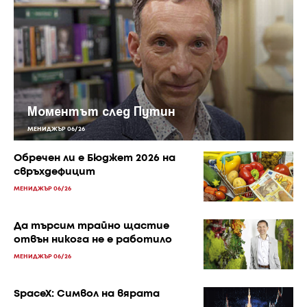
Моментът след Путин
МЕНИДЖЪР 06/26
Обречен ли е Бюджет 2026 на
свръхдефицит
МЕНИДЖЪР 06/26
Да търсим трайно щастие
отвън никога не е работило
МЕНИДЖЪР 06/26
SpaceX: Символ на вярата