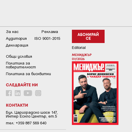
За нас
Реклама
АБОНИРАЙ
Аудитория
ISO 9001-2015
СЕ
Декларация
Editorial
МЕНИДЖЪР
Общи условия
07/2026
Пoлитикa зa
пoвepитeлнocт
Политика за бисквитки
СЛЕДВАЙТЕ НИ
КОНТАКТИ
Бул. Цариградско шосе 147,
Интер Ескпо Център, ет.5
тел: +359 887 569 640