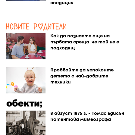
спедиция
Как да познаете още на
първата среща, че той не е
подходящ
Пробвайте да успокоите
детето с най-добрите
техники
8 август 1876 г. - Томас Едисън
патентова мимеографа