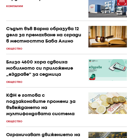
КОМПАНИИ
Съдът във Варна образува 12
дела за премахване на сгради
в местността Баба Алино
ОБЩЕСТВО
Близо 4600 хора сдвоиха
мобилното си приложение
„еЗдраве“ за седмица
ОБЩЕСТВО
КФН е готова с
подзаконовите промени за
въвеждането на
мултифондовата система
ОБЩЕСТВО
Ограничават движението на