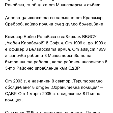
Рановски, съобщиха от Министерския съвет.
Досега длъжността се заемаше от Красимир
Сребров, който почина след дълго боледуване.
Комисар Бойко Рановски е завършил ВВИСУ
„Любен Каравелов“ в София. От 1996 г. до 1999 г.
е офицер в Българската армия. От август 1999
г. започва работа в Министерството на
вътрешните работи, като районен инспектор в
3-то Районно управление към СДВР.
От 2003 г. е назначен в сектор „Териториално
обслужване“ в отдел „Охранителна полиция“ –
СДВР. От 1 март 2005 г. е служител в Пътна
полиция.
От март 2015 г. е началник на отдел „Пътна