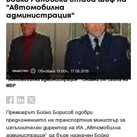
"Автомобилна
администрация"
Обновена 13:00ч., 17.08.2018
ОБЩЕСТВО
Комисар Бойко Рановски е новият шеф на
"Автомобилна администрация". Снимка от сайта на
МВР
Премиерът Бойко Борисов одобри
предложението на транспортния министър за
изпълнителен директор на ИА „Автомобилна
администрация“ да бъде назначен Бойко