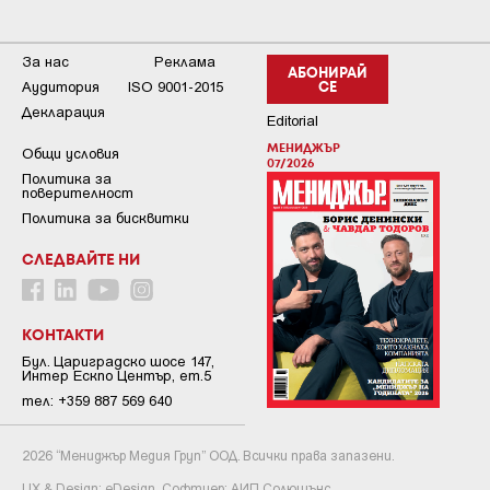
За нас
Реклама
АБОНИРАЙ
Аудитория
ISO 9001-2015
СЕ
Декларация
Editorial
МЕНИДЖЪР
Общи условия
07/2026
Пoлитикa зa
пoвepитeлнocт
Политика за бисквитки
СЛЕДВАЙТЕ НИ
КОНТАКТИ
Бул. Цариградско шосе 147,
Интер Ескпо Център, ет.5
тел: +359 887 569 640
2026 “Мениджър Медия Груп” ООД. Всички права запазени.
UX & Design:
eDesign
Софтуер:
АИП Солюшънс