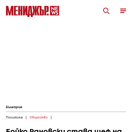
България
Политика
|
Общество
|
Бойко Рановски става шеф на