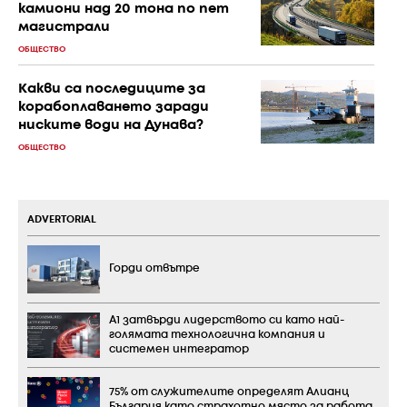
камиони над 20 тона по пет
магистрали
ОБЩЕСТВО
Какви са последиците за
корабоплаването заради
ниските води на Дунава?
ОБЩЕСТВО
ADVERTORIAL
Горди отвътре
А1 затвърди лидерството си като най-
голямата технологична компания и
системен интегратор
75% от служителите определят Алианц
България като страхотно място за работа