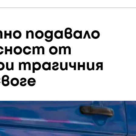
но подавало
асност от
ри трагичния
Своге