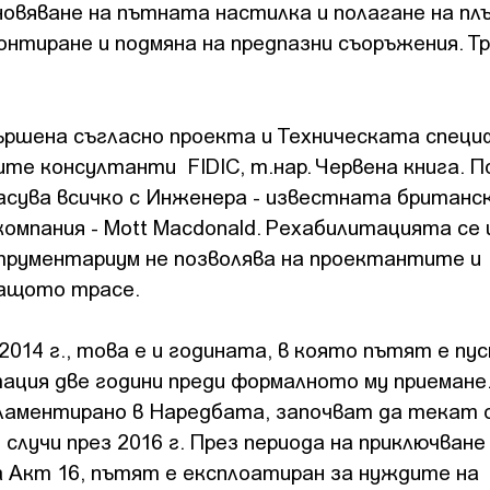
новяване на пътната настилка и полагане на пл
онтиране и подмяна на предпазни съоръжения. Т
ршена съгласно проекта и Техническата специ
те консултанти FIDIC, т.нар. Червена книга. П
сува всичко с Инженера - известната британс
мпания - Mott Macdonald. Рехабилитацията се
трументариум не позволява на проектантите и
ващото трасе.
014 г., това е и годината, в която пътят е пу
ация две години преди формалното му приемане
гламентирано в Наредбата, започват да текат
случи през 2016 г. През периода на приключване
 Акт 16, пътят е експлоатиран за нуждите на