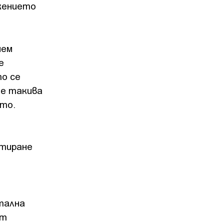
жението
мем
е
то се
те такива
то.
ртиране
тална
ът