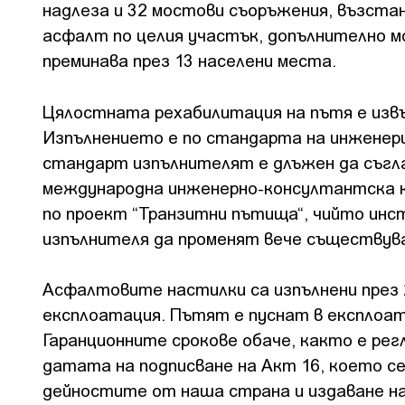
надлеза и 32 мостови съоръжения, възста
асфалт по целия участък, допълнително м
преминава през 13 населени места.
Цялостната рехабилитация на пътя е извъ
Изпълнението е по стандарта на инженери
стандарт изпълнителят е длъжен да съгла
международна инженерно-консултантска ко
по проект “Транзитни пътища“, чийто инс
изпълнителя да променят вече съществу
Асфалтовите настилки са изпълнени през 2
експлоатация. Пътят е пуснат в експлоат
Гаранционните срокове обаче, както е ре
датата на подписване на Акт 16, което се 
дейностите от наша страна и издаване на