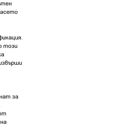
ътен
расето
фикация.
о този
ка
 извърши
снат за
.
 от
 на