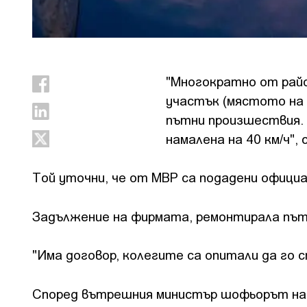
"Многократно от райо
участък (мястото на
пътни произшествия. 
намалена на 40 км/ч"
Tой уточни, че от МВР са подадени официа
Задължение на фирмата, ремонтирала пътя,
"Има договор, колегите са опитали да го с
Според вътрешния министър шофьорът на ав