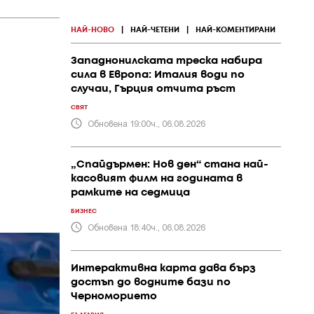
НАЙ-НОВО
|
НАЙ-ЧЕТЕНИ
|
НАЙ-КОМЕНТИРАНИ
Западнонилската треска набира
сила в Европа: Италия води по
случаи, Гърция отчита ръст
СВЯТ
Обновена 19:00ч., 06.08.2026
„Спайдърмен: Нов ден“ стана най-
касовият филм на годината в
рамките на седмица
БИЗНЕС
Обновена 18:40ч., 06.08.2026
Интерактивна карта дава бърз
достъп до водните бази по
Черноморието