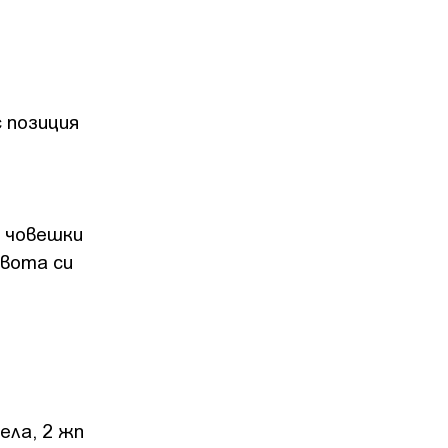
 позиция
а човешки
ивота си
ела, 2 жп