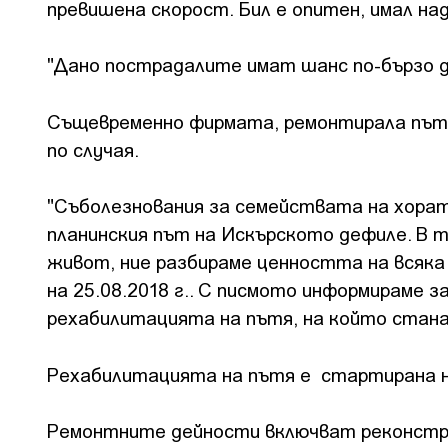
превишена скорост. Бил е опитен, имал над
"Дано пострадалите имат шанс по-бързо д
Същевременно фирмата, ремонтирала пътя М
по случая.
"Съболезнования за семействата на хора
планинския път на Искърското дефиле. В 
живот, ние разбираме ценността на всяка 
на 25.08.2018 г.. С писмото информираме 
рехабилитацията на пътя, на който ста
Рехабилитацията на пътя е стартирана на
Ремонтните дейности включват реконструк