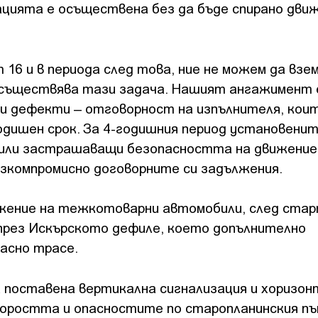
цията е осъществена без да бъде спирано дви
 16 и в периода след това, ние не можем да взе
осъществява тази задача. Нашият ангажимент 
и дефекти – отговорност на изпълнителя, кои
одишен срок. За 4-годишния период установени
 или застрашаващи безопасността на движение
зкомпромисно договорните си задължения.
ижение на тежкотоварни автомобили, след ста
 през Искърското дефиле, което допълнително
асно трасе.
 поставена вертикална сигнализация и хоризон
коростта и опасностите по старопланинския п