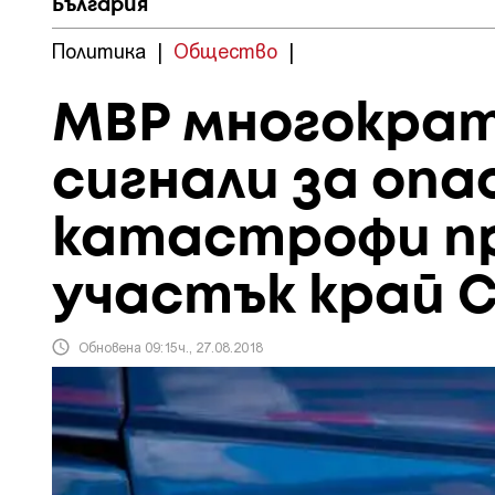
България
Политика
|
Общество
|
МВР многократ
сигнали за оп
катастрофи п
участък край 
Обновена 09:15ч., 27.08.2018