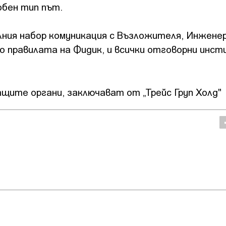
обен тип път.
лния набор комуникация с Възложителя, Инжене
о правилата на Фидик, и всички отговорни инст
щите органи, заключават от „Трейс Груп Холд"