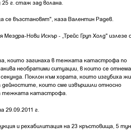
 25 г. стаж зад волана.
а се възстановят", каза Валентин Радев.
ездра-Нови Искър - „Трейс Груп Холд" излезе с
та, които загинаха в тежката катастрофа по
такива необратими ситуации, в които се отнем
секунда. Поклон към хората, които изгубиха ж
за дейностите, които сме извършили относно
на тежката катастрофа.
 29.09.2011 г.
ция и рехабилитация на 23 кръстовища, 5 тун