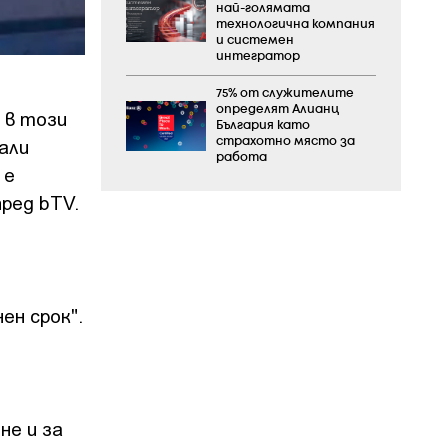
най-голямата
технологична компания
и системен
интегратор
75% от служителите
определят Алианц
 в този
България като
али
страхотно място за
работа
 е
ред bTV.
ен срок".
не и за