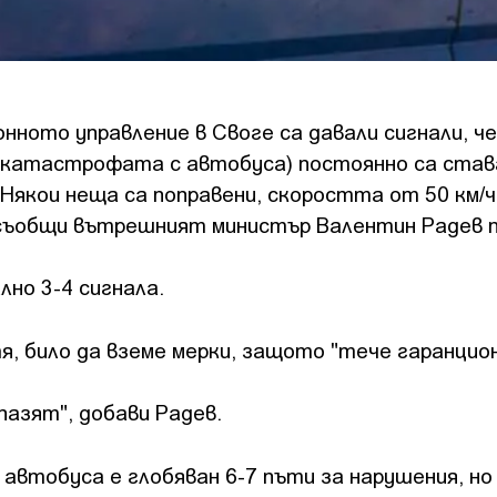
нното управление в Своге са давали сигнали, че
 катастрофата с автобуса) постоянно са став
Някои неща са поправени, скоростта от 50 км/ч
, съобщи вътрешният министър Валентин Радев п
лно 3-4 сигнала.
 било да вземе мерки, защото "тече гаранцион
пазят", добави Радев.
тобуса е глобяван 6-7 пъти за нарушения, но 