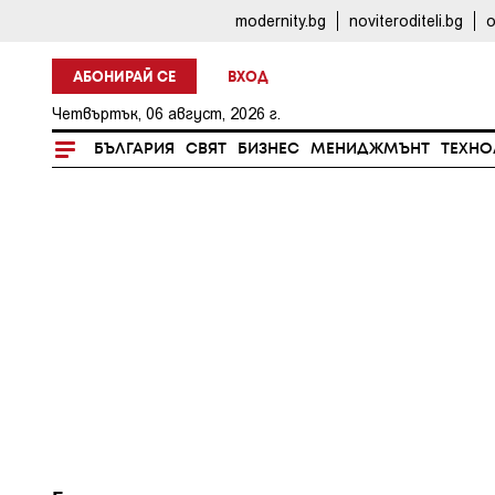
modernity.bg
noviteroditeli.bg
o
АБОНИРАЙ СЕ
ВХОД
Четвъртък, 06 август, 2026 г.
БЪЛГАРИЯ
СВЯТ
БИЗНЕС
МЕНИДЖМЪНТ
ТЕХНО