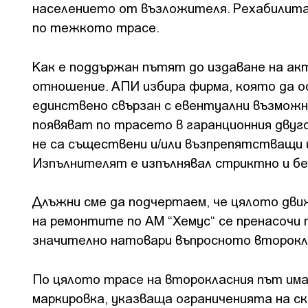
населението от възложителя. Рехабилита
по тежкото трасе.
Как е поддържан пътят до издаване на акт
отношение. АПИ избира фирма, която да 
единствено свързан с евентуални възможн
появяват по трасето в гаранционния двуг
не са съществени и/или възпрепятстващи
Изпълнителят е изпълнявал стриктно и бе
Длъжни сме да подчертаем, че цялото дв
на ремонтите по АМ “Хемус“ се пренасочи
значително натовари въпросното второкл
По цялото трасе на второкласния път има
маркировка, указваща ограниченията на с