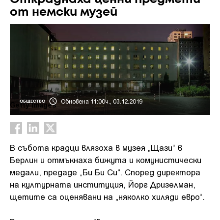
от немски музей
Обновена 11:00ч., 03.12.2019
ОБЩЕСТВО
Getty Images
В събота крадци влязоха в музея „Щази“ в
Берлин и отмъкнаха бижута и комунистически
медали, предаде „Би Би Си“. Според директора
на културната институция, Йорг Дризелман,
щетите са оценявани на „няколко хиляди евро“.