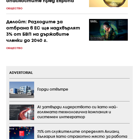
опасностите пред Европа
ОБЩЕСТВО
Делойт: Разходите за
отбрана в ЕС ще надхвърлят
3% от БВП на държавите
членки до 2040 г.
ОБЩЕСТВО
ADVERTORIAL
Горди отвътре
А1 затвърди лидерството си като най-
голямата технологична компания и
системен интегратор
75% от служителите определят Алианц
България като страхотно място за работа