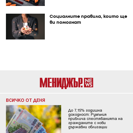
Социалните правила, които ще
ви помогнат
ВСИЧКО ОТ ДЕНЯ
До 7,15% годишна
доходност: Румъния
привлича спестяванията на
гражданите с нови
държавни облигации