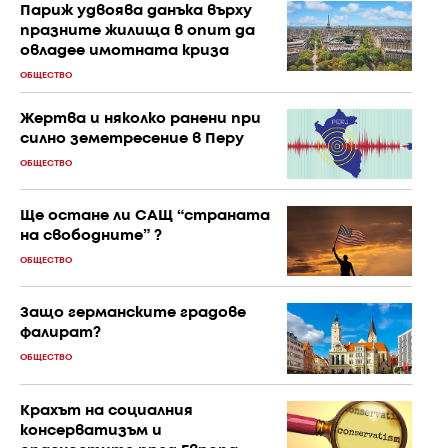
Париж удвоява данъка върху
празните жилища в опит да
овладее имотната криза
ОБЩЕСТВО
Жертва и няколко ранени при
силно земетресение в Перу
ОБЩЕСТВО
Ще остане ли САЩ “страната
на свободните” ?
ОБЩЕСТВО
Защо германските градове
фалират?
ОБЩЕСТВО
Крахът на социалния
консерватизъм и