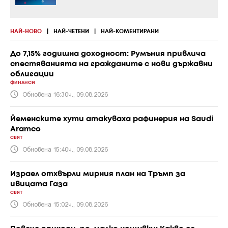
НАЙ-НОВО
|
НАЙ-ЧЕТЕНИ
|
НАЙ-КОМЕНТИРАНИ
До 7,15% годишна доходност: Румъния привлича
спестяванията на гражданите с нови държавни
облигации
ФИНАНСИ
Обновена 16:30ч., 09.08.2026
Йеменските хути атакуваха рафинерия на Saudi
Aramco
СВЯТ
Обновена 15:40ч., 09.08.2026
Израел отхвърли мирния план на Тръмп за
ивицата Газа
СВЯТ
Обновена 15:02ч., 09.08.2026