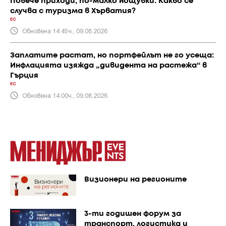
Повече приходи, по-малко нощувки: Какво се
случва с туризма в Хърватия?
ЕС
Обновена 14:45ч., 09.08.2026
Заплатите растат, но портфейлът не го усеща:
Инфлацията изяжда „дивидента на растежа“ в
Гърция
ЕС
Обновена 14:00ч., 09.08.2026
Визионери на регионите
3-ти годишен форум за
транспорт, логистика и