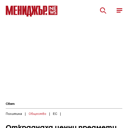
Свят
Политика
|
Общество
|
ЕС
|
Откраднаха ценни предмети