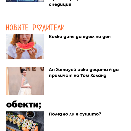
спедиция
Колко диня да ядем на ден
Ан Хатауей иска децата ѝ да
приличат на Том Холанд
Полезно ли е сушито?