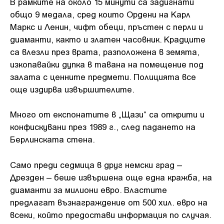
В рамките на около 15 минути са задигнати
общо 9 медала, сред които Ордени на Карл
Маркс и Ленин, чифт обеци, пръстен с перли и
диаманти, както и златен часовник. Крадците
са влезли през врата, разположена в земята,
изкопавайки дупка в тавана на помещение под
залата с ценните предмети. Полицията все
още издирва извършителите.
Много от експонатите в „Щази“ са открити и
конфискувани през 1989 г., след падането на
Берлинската стена.
Само преди седмица в друг немски град –
Дрезден – беше извършена още една кражба, на
диаманти за милиони евро. Властите
предлагат възнаграждение от 500 хил. евро на
всеки, който предостави информация по случая.