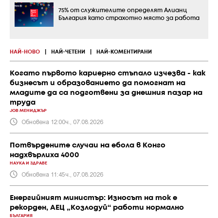
75% от служителите определят Алианц
България като страхотно място за работа
НАЙ-НОВО
|
НАЙ-ЧЕТЕНИ
|
НАЙ-КОМЕНТИРАНИ
Когато първото кариерно стъпало изчезва - как
бизнесът и образованието да помогнат на
младите да са подготвени за днешния пазар на
труда
JOB МЕНИДЖЪР
Обновена 12:00ч., 07.08.2026
Потвърдените случаи на ебола в Конго
надхвърлиха 4000
НАУКА И ЗДРАВЕ
Обновена 11:45ч., 07.08.2026
Енергийният министър: Износът на ток е
рекорден, АЕЦ „Козлодуй“ работи нормално
БЪЛГАРИЯ