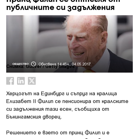
публичните си задължения
Обновена 14:45ч., 04.05.2017
ОБЩЕСТВО
Снимка: Guliver / Getty Images
Херцогът на Единбург и съпруг на кралица
Елизабет II Филип се пенсионира от кралските
си задължения тази есен, съобщиха от
Бъкингамския дворец.
Решението е взето от принц Филип и е