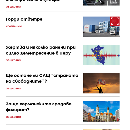
ОБЩЕСТВО
Горди отвътре
КОМПАНИИ
Жертва и няколко ранени при
силно земетресение в Перу
ОБЩЕСТВО
Ще остане ли САЩ “страната
на свободните” ?
ОБЩЕСТВО
Защо германските градове
фалират?
ОБЩЕСТВО