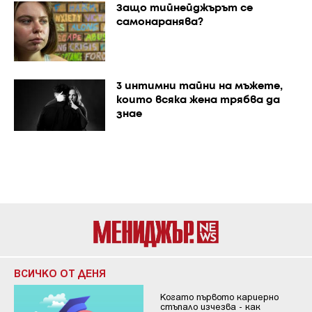
Защо тийнейджърът се
самонаранява?
3 интимни тайни на мъжете,
които всяка жена трябва да
знае
ВСИЧКО ОТ ДЕНЯ
Когато първото кариерно
стъпало изчезва - как