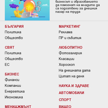
бизнесът и образованието
да помогнат на младите да
са подготвени за днешния
пазар на труда
БЪЛГАРИЯ
МАРКЕТИНГ
Политика
Реклама
Общество
ПР и събития
СВЯТ
ЛЮБОПИТНО
Политика
Фотогалерия
Общество
Класации
ЕС
Хороскоп
На днешната дата
БИЗНЕС
Цитат на деня
Финанси
Компании
НАУКА И ЗДРАВЕ
Енергетика
АВТОМОБИЛИ
Икономика
СПОРТ
МЕНИДЖМЪНТ
ВИДЕО