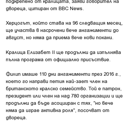
подкрепено от кралицата, заяви говорител на
двореца, цитиран от BBC News.
Херцогът, който става на 96 следващия месец,
ще участва в насрочени вече ангажименти до
август, но няма да приема вече нови покани.
Кралица Елизабет II ще продължи да изпълнява
пълна програма от официално присъствие.
Филип имаше 110 дни ангажименти през 2016 г.,
което го направи петия най-зает член на
британското кралско семейство. Той е патрон,
президент или член на над 780 организации и ще
продължи да бъде асоцииран с тях, "но вече
няма да играе активна роля", посочват от
двореца.