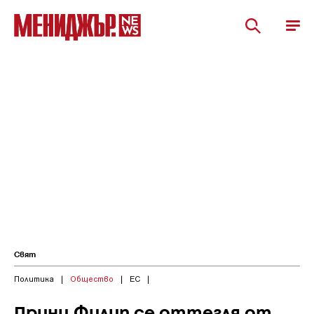
Свят
Политика
|
Общество
|
ЕС
|
Принц Филип се оттегля от