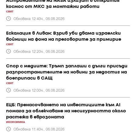
Астронавтите на NASA излизат в открития
космос от МКС за монтажни работи
СВЯТ
Обновена 12:40ч., 06.08.2026
Ескалация в Ливан: Взрив уби двама израелски
войници на фона на преговорите за примирие
СВЯТ
Обновена 12:20ч., 06.08.2026
Спор с медиите: Тръмп заплаши с дълги присъди
разпространителите на новини за недостиг на
боеприпаси в САЩ
СВЯТ
Обновена 12:00ч., 06.08.2026
ЕЦБ: Пренасочването на инвестициите към AI
помага за облекчаване на несигурността около
растежа в еврозоната
ИКОНОМИКА
Обновена 11:40ч., 06.08.2026