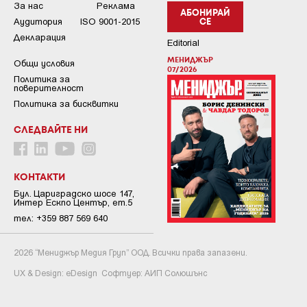
За нас
Реклама
АБОНИРАЙ
Аудитория
ISO 9001-2015
СЕ
Декларация
Editorial
МЕНИДЖЪР
Общи условия
07/2026
Пoлитикa зa
пoвepитeлнocт
Политика за бисквитки
СЛЕДВАЙТЕ НИ
КОНТАКТИ
Бул. Цариградско шосе 147,
Интер Ескпо Център, ет.5
тел: +359 887 569 640
2026 “Мениджър Медия Груп” ООД. Всички права запазени.
UX & Design:
eDesign
Софтуер:
АИП Солюшънс