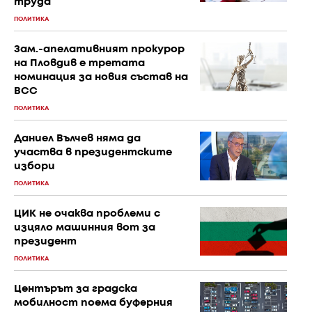
труда
ПОЛИТИКА
Зам.-апелативният прокурор
на Пловдив е третата
номинация за новия състав на
ВСС
ПОЛИТИКА
Даниел Вълчев няма да
участва в президентските
избори
ПОЛИТИКА
ЦИК не очаква проблеми с
изцяло машинния вот за
президент
ПОЛИТИКА
Центърът за градска
мобилност поема буферния