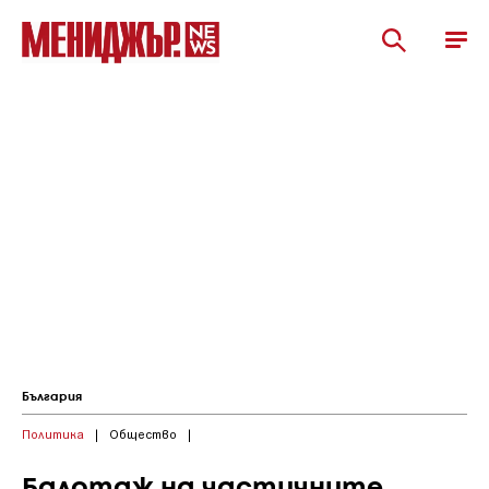
България
Политика
|
Общество
|
Балотаж на частичните