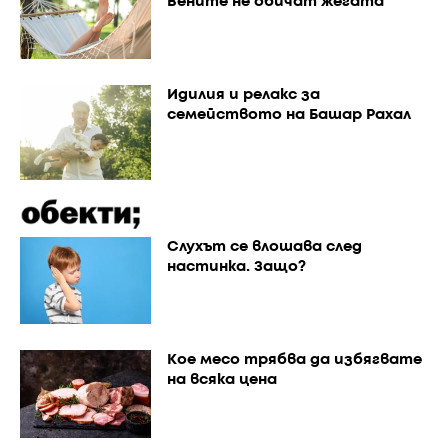
Вените не обичат жегата
Идилия и релакс за
семейството на Башар Рахал
Слухът се влошава след
настинка. Защо?
Кое месо трябва да избягвате
на всяка цена