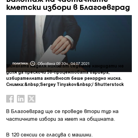
кметски избори в Благоевград
Обновена 09:30ч., 04.07.2021
ПОЛИТИКА
Миналата неделя никой от седемте кандидати не
успя да прескочи 50-процентовата бариера,
избирателната активност беше рекордно ниска.
Снимка:&nbsp;Sergey Tinyakov&nbsp;/ Shutterstock
В Благоевград ще се проведе втори тур на
частичните избори за кмет на общината.
В 120 сексии се гласува с машини.