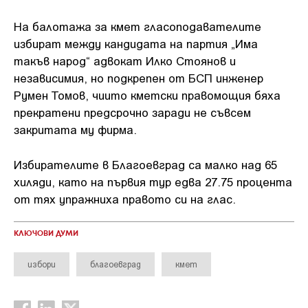
На балотажа за кмет гласоподавателите
избират между кандидата на партия „Има
такъв народ“ адвокат Илко Стоянов и
независимия, но подкрепен от БСП инженер
Румен Томов, чиито кметски правомощия бяха
прекратени предсрочно заради не съвсем
закритата му фирма.
Избирателите в Благоевград са малко над 65
хиляди, като на първия тур едва 27.75 процента
от тях упражниха правото си на глас.
КЛЮЧОВИ ДУМИ
избори
благоевград
кмет