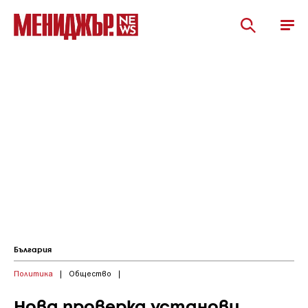
България
Политика
|
Общество
|
Нова проверка установи