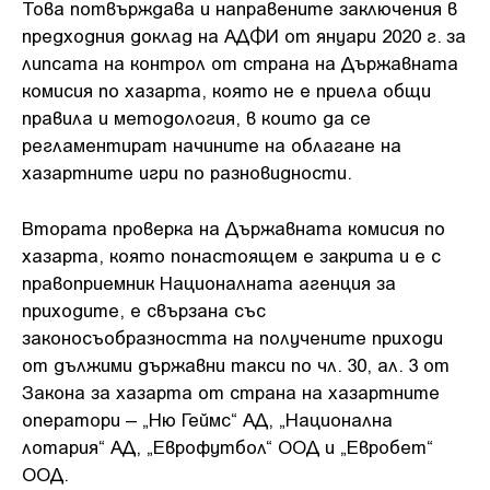
Това потвърждава и направените заключения в
предходния доклад на АДФИ от януари 2020 г. за
липсата на контрол от страна на Държавната
комисия по хазарта, която не е приела общи
правила и методология, в които да се
регламентират начините на облагане на
хазартните игри по разновидности.
Втората проверка на Държавната комисия по
хазарта, която понастоящем е закрита и е с
правоприемник Националната агенция за
приходите, е свързана със
законосъобразността на получените приходи
от дължими държавни такси по чл. 30, ал. 3 от
Закона за хазарта от страна на хазартните
оператори – „Ню Геймс“ АД, „Национална
лотария“ АД, „Еврофутбол“ ООД и „Евробет“
ООД.