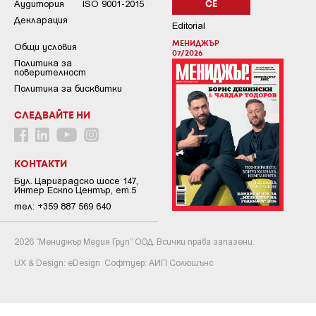
Аудитория
ISO 9001-2015
СЕ
Декларация
Editorial
МЕНИДЖЪР
Общи условия
07/2026
Пoлитикa зa
пoвepитeлнocт
Политика за бисквитки
СЛЕДВАЙТЕ НИ
КОНТАКТИ
Бул. Цариградско шосе 147,
Интер Ескпо Център, ет.5
тел: +359 887 569 640
2026 “Мениджър Медия Груп” ООД. Всички права запазени.
UX & Design:
eDesign
Софтуер:
АИП Солюшънс