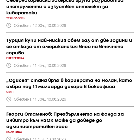
Севернокорейска хакерска група разработва
инструменти с изкуствен интелект за
кибератаки
ТЕХНОЛОГИИ
Обновена 12:00ч., 10.08.2026
Турция купи най-ниския обем газ от две години и
се отказа от американския внос на втечнено
гориво
ЕНЕРГЕТИКА
Обновена 11:45ч., 10.08.2026
„Одисея“ стана връх в кариерата на Нолан, като
събра над 1,1 милиарда долара в боксофиса
СВЯТ
Обновена 11:30ч., 10.08.2026
Георги Стаменов: Прехвърлянето на фонда за
инвитро към НЗОК може да доведе до
административен хаос
ПОЛИТИКА
Обновена 11:15ч., 10.08.2026