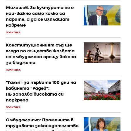
Милошев: За културата не е
най-важно само колко са
парите, а да се изплащат
навреме
ПОЛИТИКА
Конституционният съд ще
гледа по същество жалбата
на омбудсмана срещу Закона
за бюджета
ПОЛИТИКА
"Галъп" за първите 100 дни на
кабинета "Радев":
ПБ запазва високата си
подкрепа
ПОЛИТИКА
Омбудсманът: Промените в
трудовото законодателство