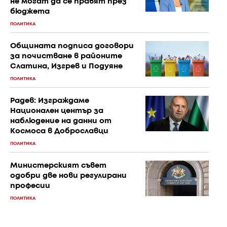
не могат да се правят през
бюджета
ПОЛИТИКА
Общината подписа договори
за почистване в районите
Слатина, Изгрев и Подуяне
ПОЛИТИКА
Радев: Изграждаме
Национален център за
наблюдение на данни от
Космоса в Доброславци
ПОЛИТИКА
Министерският съвет
одобри две нови регулирани
професии
ПОЛИТИКА