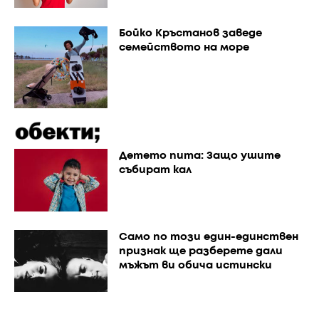
Бойко Кръстанов заведе
семейството на море
Детето пита: Защо ушите
събират кал
Само по този един-единствен
признак ще разберете дали
мъжът ви обича истински