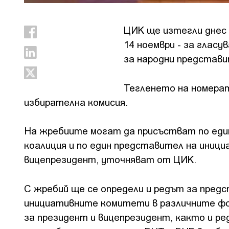
ЦИК ще изтегли днес 
14 ноември - за глас
за народни представ
Тегленето на номерат
избирателна комисия.
На жребиите могат да присъстват по еди
коалиция и по един представител на иниц
вицепрезидент, уточняват от ЦИК.
С жребий ще се определи и редът за пред
инициативните комитети в различните фор
за президент и вицепрезидент, както и ре