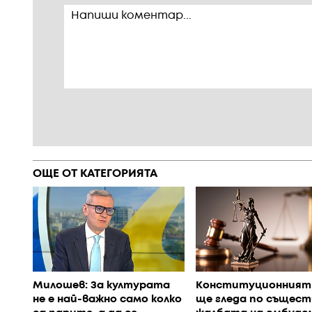
ОЩЕ ОТ КАТЕГОРИЯТА
Милошев: За културата
Конституционният
не е най-важно само колко
ще гледа по същест