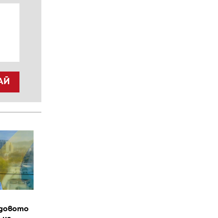
АЙ
довото