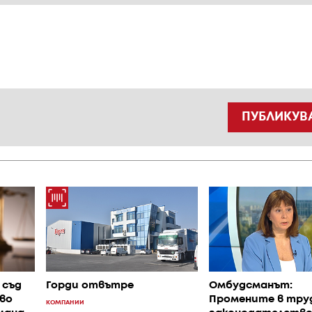
ПУБЛИКУВ
 съд
Горди отвътре
Омбудсманът:
во
Промените в тру
КОМПАНИИ