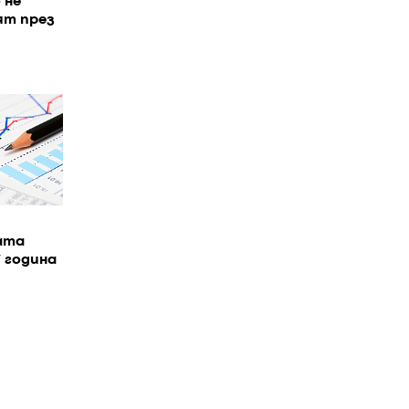
 не
ят през
ата
7 година