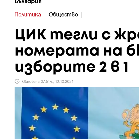
България
Политика
|
Общество
|
ЦИК тегли с жр
номерата на 
изборите 2 в 1
Обновена 07:51ч., 13.10.2021