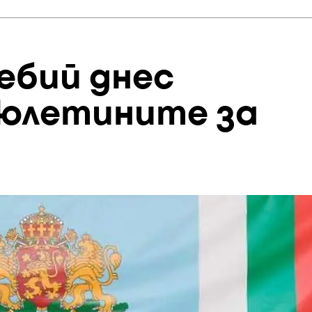
ебий днес
бюлетините за