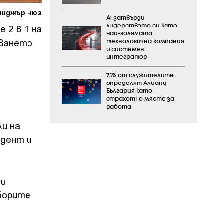
ниджър нюз
А1 затвърди
 2 в 1 на
лидерството си като
най-голямата
уването
технологична компания
и системен
интегратор
75% от служителите
определят Алианц
България като
страхотно място за
работа
и на
идент и
 и
зборите