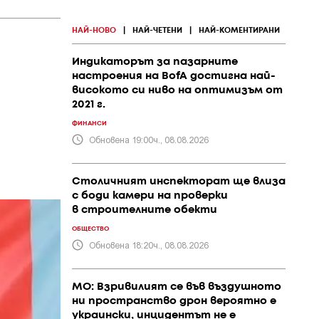
НАЙ-НОВО
|
НАЙ-ЧЕТЕНИ
|
НАЙ-КОМЕНТИРАНИ
Индикаторът за пазарните
настроения на BofA достигна най-
високото си ниво на оптимизъм от
2021 г.
ФИНАНСИ
Обновена 19:00ч., 08.08.2026
Столичният инспекторат ще влиза
с боди камери на проверки
в строителните обекти
ОБЩЕСТВО
Обновена 18:20ч., 08.08.2026
МО: Взривилият се във въздушното
ни пространство дрон вероятно е
украински, инцидентът не е