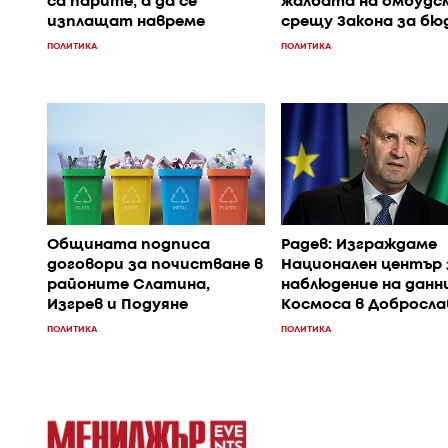
са парите, а да се
жалбата на омбудс
изплащат навреме
срещу Закона за б
ПОЛИТИКА
ПОЛИТИКА
Общината подписа
Радев: Изграждаме
договори за почистване в
Национален център 
районите Слатина,
наблюдение на данн
Изгрев и Подуяне
Космоса в Добросла
ПОЛИТИКА
ПОЛИТИКА