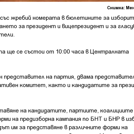
Снимка: Ме
със жребий номерата в бюлетините за изборите
уването за президент и вицепрезидент и за глас
ители.
а ще се състои от 10:00 часа в Централната
н представител на партия, двама представител
иативен комитет, както и кандидатите за през
ставяне на кандидатите, партиите, коалициите
ми на предизборна кампания по БНТ и БНР в и
дът им за представяне в различните форми на