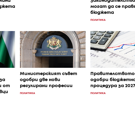
мана
законодателство
юджета
могат да се прав
бюджета
ПОЛИТИКА
Министерският съвет
Правителството
за
одобри две нови
одобри бюджетн
и от
регулирани професии
процедура за 202
вци
ПОЛИТИКА
ПОЛИТИКА