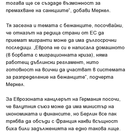
тогава ще се създаде възможност за
премахване на санкциите”, добави Меркел.
Тя засегна и темата с бежанците, посочвайки,
че отказът на редица страни от ЕС да
приемат мигранти може да има дългосрочни
последици. „Европа не си е написала домашното
(в борбата с миграционната криза), няма
работещ дъблински регламент, нито
готовност на всички да участват в системата
за разпределение на бежанците”, подчерта
Меркел.
За Еврозоната канцлерът на Германия посочи,
че валутния съюз може да има министър на
икономиката и финансите, но Берлин все пак
трябва да обсъди с Франция какви всъщност
биха били задълженията на едно такова лице.