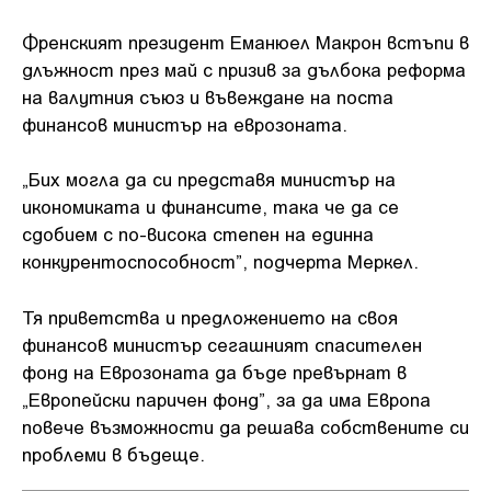
Френският президент Еманюел Макрон встъпи в
длъжност през май с призив за дълбока реформа
на валутния съюз и въвеждане на поста
финансов министър на еврозоната.
„Бих могла да си представя министър на
икономиката и финансите, така че да се
сдобием с по-висока степен на единна
конкурентоспособност”, подчерта Меркел.
Тя приветства и предложението на своя
финансов министър сегашният спасителен
фонд на Еврозоната да бъде превърнат в
„Европейски паричен фонд”, за да има Европа
повече възможности да решава собствените си
проблеми в бъдеще.