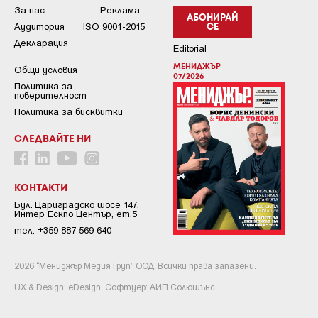
За нас
Реклама
АБОНИРАЙ
Аудитория
ISO 9001-2015
СЕ
Декларация
Editorial
МЕНИДЖЪР
Общи условия
07/2026
Пoлитикa зa
пoвepитeлнocт
Политика за бисквитки
СЛЕДВАЙТЕ НИ
КОНТАКТИ
Бул. Цариградско шосе 147,
Интер Ескпо Център, ет.5
тел: +359 887 569 640
2026 “Мениджър Медия Груп” ООД. Всички права запазени.
UX & Design:
eDesign
Софтуер:
АИП Солюшънс