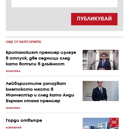
ПУБЛИКУВАЙ
ОЩЕ ОТ КАТЕГОРИЯТА
Британският премиер излезе
в отпуск, две седмици след
като встъпи в длъжност
ПОЛИТИКА
Лейбъристите запазват
кметското място в
Манчестър и след като Анди
Бърнам стана премиер
ПОЛИТИКА
Горди отвътре
КОМПАНИИ