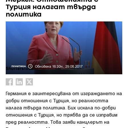
Турция налагат твърда
политика
Обновена 16:30ч., 29.08.2017
ПОЛИТИКА
Shutterstock
Германия е заинтересувана от изграждането на
добри отношения с Турция, но реалността
налага твърда политика. Бих искала по-добри
отношения с Турция, но трябва да се изправим
пред реалността. Това заяви канцлерът на