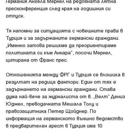
Германия Ангела Меркел на редовната лятна
пресконференция след края на годишния си
отпуск.
Тя напомни за ситуацията с човешките права в
Турция и за задържаните германски граждани.
„Именно затова решихме да преориентираме
политиката си към Анкара”, посочи Меркел,
цитирана от Франс прес.
Отношенията между ФРГ и Турция се влошиха в
резултат на редица фактори. Един от тях е
задържането на германски граждани. Става
дума най-вече за журналиста от в. „Велт” Дениз
Юджел, преводачката Мешала Толу и
правозащитника Петер Щойднер. По
информация на германското външно ведомство
в предварителен арест в Турция има 10