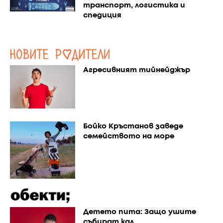
транспорт, логистика и
спедиция
Агресивният тийнейджър
Бойко Кръстанов заведе
семейството на море
Детето пита: Защо ушите
събират кал