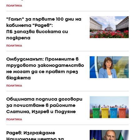
ПОЛИТИКА
"Галъп" за първите 100 дни на
кабинета "Радев":
ПБ запазва високата си
подкрепа
ПОЛИТИКА
Омбудсманът: Промените в
трудовото законодателство
не могат да се правят през
бюджета
ПОЛИТИКА
Общината подписа договори
за почистване в районите
Слатина, Изгрев и Подуяне
ПОЛИТИКА
Радев: Изграждаме
Национален център за