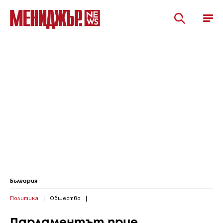
България
Политика
|
Общество
|
Парламентът прие