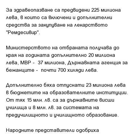
За здравеопазване са предвидени 225 милиона
лева, в които са включени и допълнителни
средства за закупуване на лекарството
"Ремдесивир".
Министерството на отбраната получава до
края на годината допълнително 20 милиона
лева, МВР - 37 милиона, Държавната агенция за
бежанците - почти 700 хиляди лева.
Допълнително бяха отпуснати 23 милиона лева
в бюджетите на образователните институции.
От тях 15 млн. лв. са за държавните висши
училища и 8 млн. лв. за системата на
предучилищното и училищното образование.
Народните представители одобриха