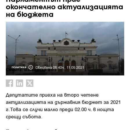
окончателно актуализацията
на бюджета
Обновена 08:40ч., 11.09.2021
ПОЛИТИКА
Снимка: Мениджър нюз
Депутатите приеха на второ четене
актуализацията на държавния бюджет за 2021
г.Това се случи малко преди 02.00 ч. в нощта
срещу събота.