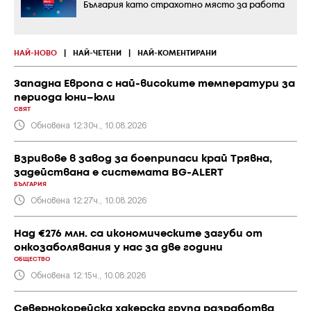
България като страхотно място за работа
НАЙ-НОВО
|
НАЙ-ЧЕТЕНИ
|
НАЙ-КОМЕНТИРАНИ
Западна Европа с най-високите температури за
периода юни–юли
СВЯТ
Обновена 12:30ч., 10.08.2026
Взривове в завод за боеприпаси край Трявна,
задействана е системата BG-ALERT
БЪЛГАРИЯ
Обновена 12:27ч., 10.08.2026
Над €276 млн. са икономическите загуби от
онкозаболявания у нас за две години
ОБЩЕСТВО
Обновена 12:15ч., 10.08.2026
Севернокорейска хакерска група разработва