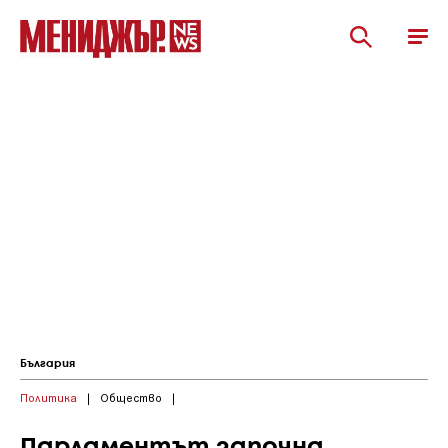
България
Политика
|
Общество
|
Парламентът започна