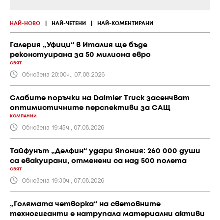
НАЙ-НОВО
|
НАЙ-ЧЕТЕНИ
|
НАЙ-КОМЕНТИРАНИ
Галерия „Уфици“ в Италия ще бъде
реконстуирана за 50 милиона евро
СВЯТ
Обновена 20:00ч., 07.08.2026
Слабите поръчки на Daimler Truck засенчват
оптимистичните перспективи за САЩ
КОМПАНИИ
Обновена 19:45ч., 07.08.2026
Тайфунът „Делфин“ удари Япония: 260 000 души
са евакуирани, отменени са над 500 полета
СВЯТ
Обновена 19:30ч., 07.08.2026
„Голямата четворка“ на световните
техногиганти е натрупала материални активи