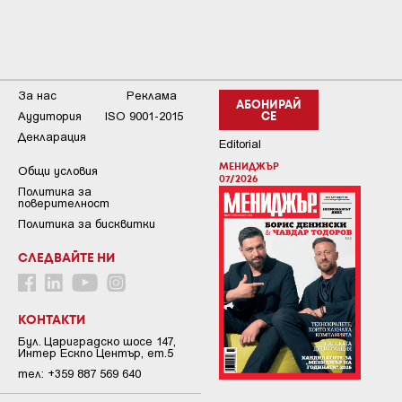
За нас
Реклама
АБОНИРАЙ
Аудитория
ISO 9001-2015
СЕ
Декларация
Editorial
МЕНИДЖЪР
Общи условия
07/2026
Пoлитикa зa
пoвepитeлнocт
Политика за бисквитки
СЛЕДВАЙТЕ НИ
КОНТАКТИ
Бул. Цариградско шосе 147,
Интер Ескпо Център, ет.5
тел: +359 887 569 640