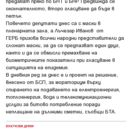
предават пряко по БНТ и БНР. Предвижда се
окончателното, второ гласуване да бъде в
петък.
Повечето депутати днес са с маски в
пленарната зала, а Лъчезар Иванов от
ГЕРБ призова всички народни представители да
сложат маски, за да се предпазват един друг,
както и да се обмисли премахване на
биометричните показатели при гласуване в
ситуацията на епидемия.
В дневния ред за днес е и проект на решение,
внесено от БСП, за мораториум върху
спирането на подаването на електроенергия,
топлоенергия, вода и телекомуникационни
услуги за битово потребление поради
неплащане на дължими сметки, съобщи БТА.
КЛЮЧОВИ ДУМИ