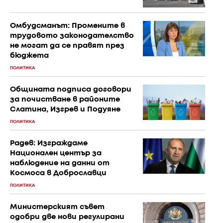
Омбудсманът: Промените в
трудовото законодателство
не могат да се правят през
бюджета
ПОЛИТИКА
Общината подписа договори
за почистване в районите
Слатина, Изгрев и Подуяне
ПОЛИТИКА
Радев: Изграждаме
Национален център за
наблюдение на данни от
Космоса в Доброславци
ПОЛИТИКА
Министерският съвет
одобри две нови регулирани