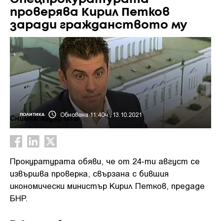
проверява Кирил Петков
заради гражданството му
Обновена 11:40ч., 13.10.2021
ПОЛИТИКА
Снимка: кадър НТВ
Прокуратурата обяви, че от 24-ти август се
извършва проверка, свързана с бившия
икономически министър Кирил Петков, предаде
БНР.