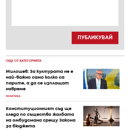
ПУБЛИКУВАЙ
ОЩЕ ОТ КАТЕГОРИЯТА
Милошев: За културата не е
най-важно само колко са
парите, а да се изплащат
навреме
ПОЛИТИКА
Конституционният съд ще
гледа по същество жалбата
на омбудсмана срещу Закона
за бюджета