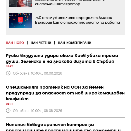
системен интегратор
75% от служителите определят Алианц
България като страхотно място за работа
НАЙ-НОВО
|
НАЙ-ЧЕТЕНИ
|
НАЙ-КОМЕНТИРАНИ
Руски въздушни удари около Киев убиха трима
души, Зеленски е на знакова визита в Сърбия
СВЯТ
Обновена 10:40ч., 08.08.2026
Специалният пратеник на ООН за Йемен
предупреди за опасност от нов широкомащабен
конфликт
СВЯТ
Обновена 10:00ч., 08.08.2026
Испания въведе граничен контрол за
пристигащите пристигащите със самолети и