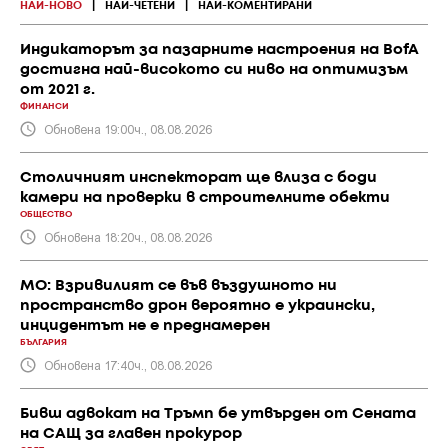
НАЙ-НОВО
|
НАЙ-ЧЕТЕНИ
|
НАЙ-КОМЕНТИРАНИ
Индикаторът за пазарните настроения на BofA
достигна най-високото си ниво на оптимизъм
от 2021 г.
ФИНАНСИ
Обновена 19:00ч., 08.08.2026
Столичният инспекторат ще влиза с боди
камери на проверки в строителните обекти
ОБЩЕСТВО
Обновена 18:20ч., 08.08.2026
МО: Взривилият се във въздушното ни
пространство дрон вероятно е украински,
инцидентът не е преднамерен
БЪЛГАРИЯ
Обновена 17:40ч., 08.08.2026
Бивш адвокат на Тръмп бе утвърден от Сената
на САЩ за главен прокурор