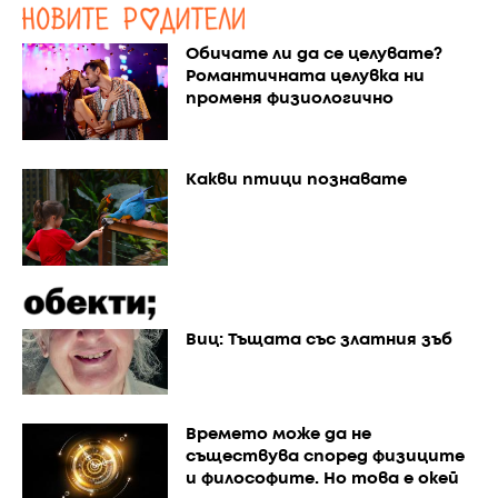
Обичате ли да се целувате?
Романтичната целувка ни
променя физиологично
Какви птици познавате
Виц: Тъщата със златния зъб
Времето може да не
съществува според физиците
и философите. Но това е окей