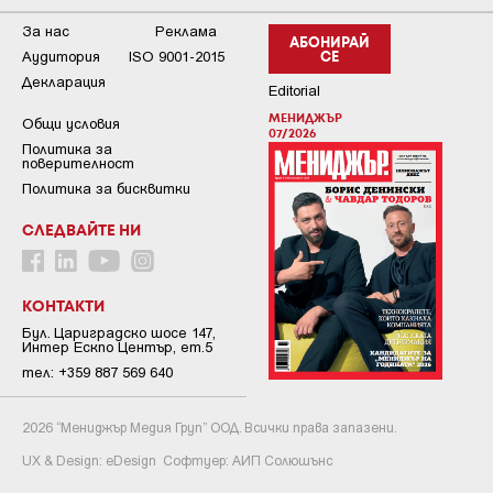
За нас
Реклама
АБОНИРАЙ
Аудитория
ISO 9001-2015
СЕ
Декларация
Editorial
МЕНИДЖЪР
Общи условия
07/2026
Пoлитикa зa
пoвepитeлнocт
Политика за бисквитки
СЛЕДВАЙТЕ НИ
КОНТАКТИ
Бул. Цариградско шосе 147,
Интер Ескпо Център, ет.5
тел: +359 887 569 640
2026 “Мениджър Медия Груп” ООД. Всички права запазени.
UX & Design:
eDesign
Софтуер:
АИП Солюшънс