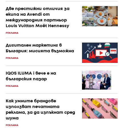
Две престижни отличия за
екипа на Avendi от
международния партньор
Louis Vuitton Moët Hennessy
РЕКЛАМА
Дигитален маркетинг в
България: мисията възможна
РЕКЛАМА
IQOS ILUMA i вече е на
българския пазар
РЕКЛАМА
Как умните брандове
използват печатната
реклама, за да изпъкнат сред
шума
РЕКЛАМА