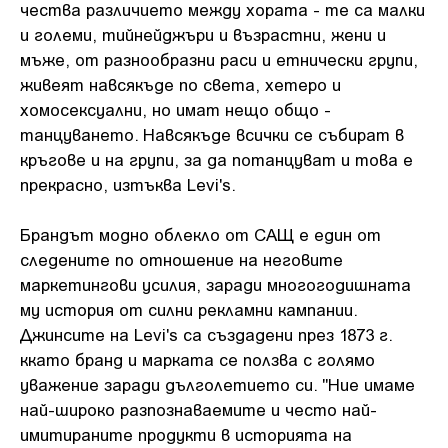
чества различието между хората - те са малки
и големи, тийнейджъри и възрастни, жени и
мъже, от разнообразни раси и етнически групи,
живеят навсякъде по света, хетеро и
хомосексуални, но имат нещо общо -
танцуването. Навсякъде всички се събират в
кръгове и на групи, за да потанцуват и това е
прекрасно, изтъква Levi's.
Брандът модно облекло от САЩ е един от
следените по отношение на неговите
маркетингови усилия, заради многогодишната
му история от силни рекламни кампании.
Джинсите на Levi's са създадени през 1873 г.
ккато бранд и марката се ползва с голямо
уважение заради дълголетието си. "Ние имаме
най-широко разпознаваемите и често най-
имитираните продукти в историята на