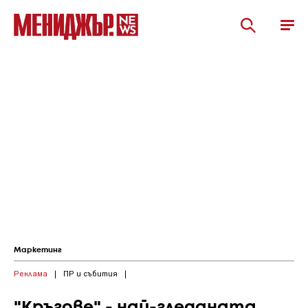
Маркетинг
Реклама
|
ПР и събития
|
"Кръгове" - най-гледаната