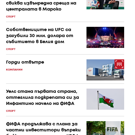
свиква извънредна среща на
централата в Мароко
СПОРТ
Собствениците на UFC са
загубили 30 млн. долара от
събитието в Белия дом
СПОРТ
Горди отвътре
КОМПАНИИ
Уелс стана първата страна,
оттеглила подкрепата си за
Инфантино начело на ФИФА
СПОРТ
ФИФА продължава с плана за
частни инвеститори въпреки