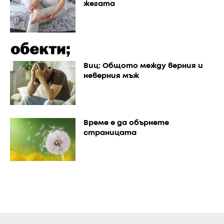
жегата
Виц: Общото между верния и
неверния мъж
Време е да обърнете
страницата