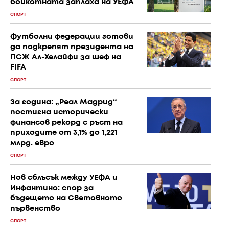
бойкотната заплаха на УЕФА
СПОРТ
Футболни федерации готови
да подкрепят президента на
ПСЖ Ал-Хелайфи за шеф на
FIFA
СПОРТ
За година: „Реал Мадрид“
постигна исторически
финансов рекорд с ръст на
приходите от 3,1% до 1,221
млрд. евро
СПОРТ
Нов сблъсък между УЕФА и
Инфантино: спор за
бъдещето на Световното
първенство
СПОРТ