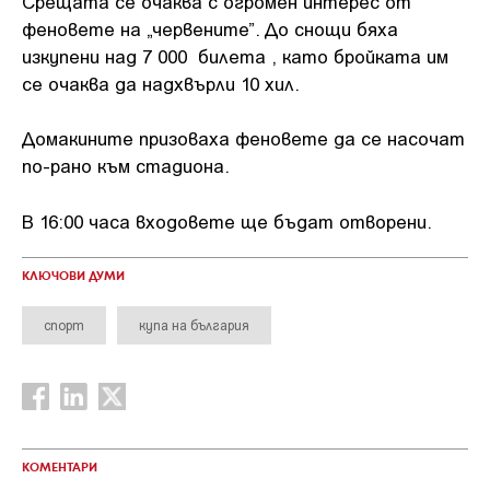
Срещата се очаква с огромен интерес от
феновете на „червените”. До снощи бяха
изкупени над 7 000 билета , като бройката им
се очаква да надхвърли 10 хил.
Домакините призоваха феновете да се насочат
по-рано към стадиона.
В 16:00 часа входовете ще бъдат отворени.
КЛЮЧОВИ ДУМИ
спорт
купа на българия
КОМЕНТАРИ