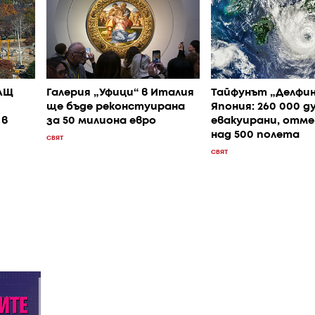
АЩ
Галерия „Уфици“ в Италия
Тайфунът „Делфин
ще бъде реконстуирана
Япония: 260 000 д
 в
за 50 милиона евро
евакуирани, отме
над 500 полета
СВЯТ
СВЯТ