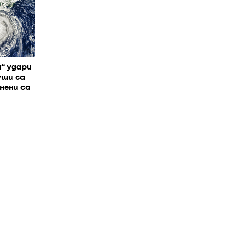
“ удари
уши са
нени са