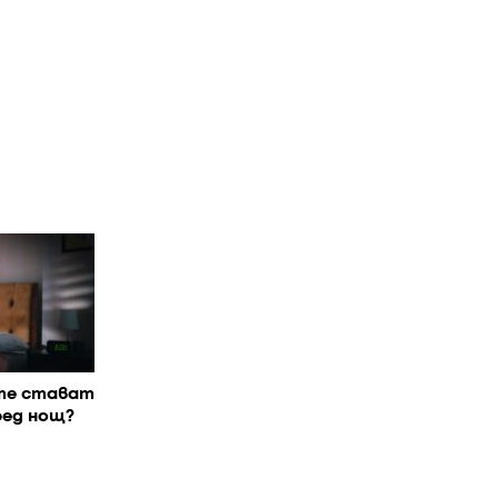
те стават
ред нощ?