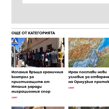
ОЩЕ ОТ КАТЕГОРИЯТА
Испания връща граничния
Иран постави нови
контрол за
условия за отварян
пристигащите от
на Ормузкия прото
Италия заради
СВЯТ
миграционния спор
СВЯТ