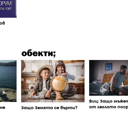
ов
Виц: Защо мъже
от леглото пос
не
Защо Земята се върти?