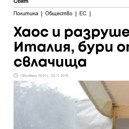
Свят
Политика
|
Общество
|
ЕС
|
Хаос и разруше
Италия, бури 
свлачища
Обновена 19:01ч., 02.11.2018