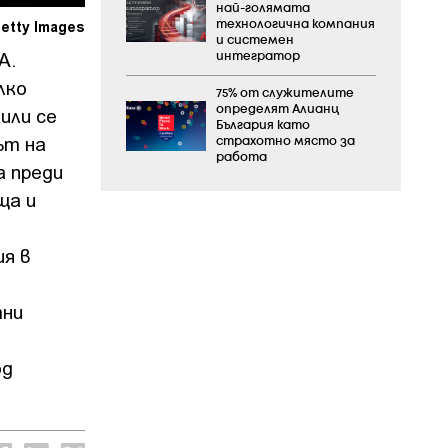
най-голямата
Getty Images
технологична компания
и системен
А.
интегратор
лко
75% от служителите
или се
определят Алианц
България като
ът на
страхотно място за
работа
а преди
ща и
я в
тни
од