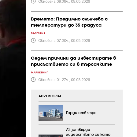
Обновена 09:39ч., 09.08.2026
Времето: Предимно слънчево с
температури до 35 градуса
БЪЛГАРИЯ
Обновена 07:30ч., 09.08.2026
Седем причини да инвестирате в
присъствието си в търсачките
МАРКЕТИНГ
Обновена 01:27ч., 09.08.2026
ADVERTORIAL
Горди отвътре
А1 затвърди
лидерството си като