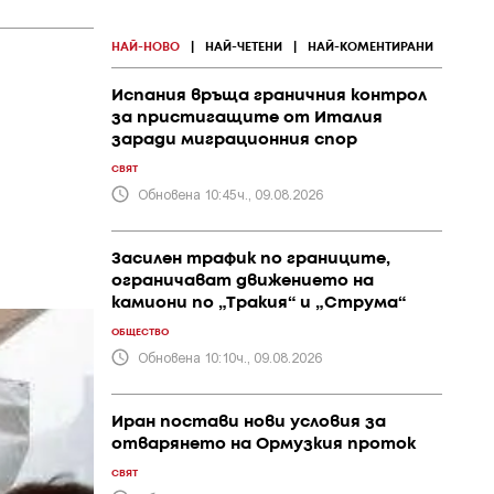
НАЙ-НОВО
|
НАЙ-ЧЕТЕНИ
|
НАЙ-КОМЕНТИРАНИ
Испания връща граничния контрол
за пристигащите от Италия
заради миграционния спор
СВЯТ
Обновена 10:45ч., 09.08.2026
Засилен трафик по границите,
ограничават движението на
камиони по „Тракия“ и „Струма“
ОБЩЕСТВО
Обновена 10:10ч., 09.08.2026
Иран постави нови условия за
отварянето на Ормузкия проток
СВЯТ