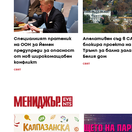
Специалният пратеник
Апелативен съд в С
на ООН за Йемен
блокира проекта на
предупреди за опасност
Тръмп за бална зала
от нов широкомащабен
Белия дом
конфликт
СВЯТ
СВЯТ