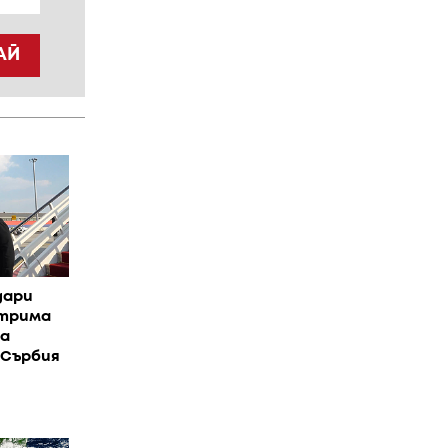
АЙ
дари
 трима
на
 Сърбия