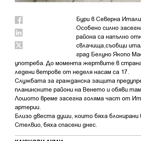
Бури в Северна Итали
Особено силно засегн
района са напълно от
свлачища,съобщи ита
град Белуно Якопо Ма
употреба. До момента жертвите в странат
ледени ветрове от неделя насам са 17.
Службата за гражданска защита предупре
планинските райони на Венето и обяви там
Лошото време засегна голяма част от Ита
артерии.
Близо двеста души, които бяха блокирани 
Стелвио, бяха спасени днес.