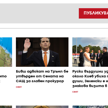
ПУБЛИКУВ
Бивш адвокат на Тръмп бе
Руски въздушни у
ето
утвърден от Сената на
около Киев убиха
к
САЩ за главен прокурор
души, Зеленски е 
знакова визита в
СВЯТ
СВЯТ