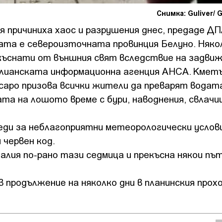
Снимка: Guliver/ 
я причиниха хаос и разрушения днес, предаде ДП
ата е североизточната провинция Белуно. Няко
къснати от външния свят вследствие на задвиж
лианската информационна агенция АНСА. Кмет
саро призова всички жители да преварят водат
а на лошото време с бури, наводнения, свлачи
ди за неблагоприятни метеорологически услови
 червен код.
лия по-рано тази седмица и прекъсна някои пъ
в продължение на няколко дни в планинския прох