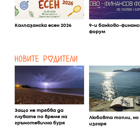
Калпазанска есен 2026
9-и банково-финанс
форум
Защо не трябва да
плувате по време на
Любовта топли, но 
гръмотевична буря
изгаря