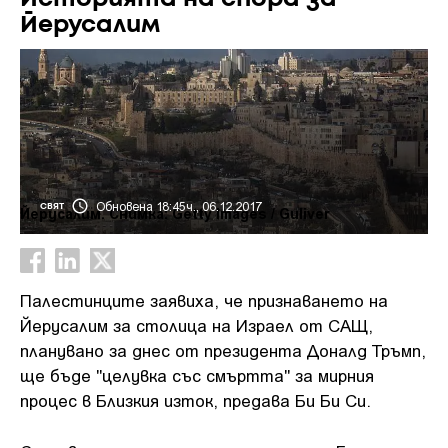
Йерусалим
Обновена 18:45ч., 06.12.2017
СВЯТ
Йерусалим. Снимка: Getty Images / Guliver
Палестинците заявиха, че признаването на
Йерусалим за столица на Израел от САЩ,
планувано за днес от президента Доналд Тръмп,
ще бъде "целувка със смъртта" за мирния
процес в Близкия изток, предава Би Би Си.