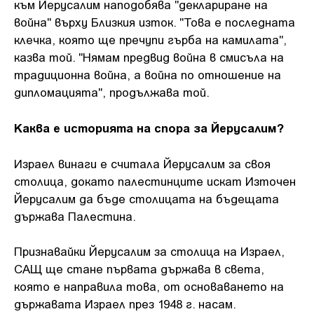
към Йерусалим наподобява "деклариране на
война" върху Близкия изток. "Това е последната
клечка, която ще пречупи гърба на камилата",
казва той. "Нямам предвид война в смисъла на
традиционна война, а война по отношение на
дипломацията", продължава той.
Каква е историята на спора за Йерусалим?
Израел винаги е считала Йерусалим за своя
столица, докато палестинците искат Източен
Йерусалим да бъде столицата на бъдещата
държава Палестина.
Признавайки Йерусалим за столица на Израел,
САЩ ще стане първата държава в света,
която е направила това, от основаването на
държавата Израел през 1948 г. насам.