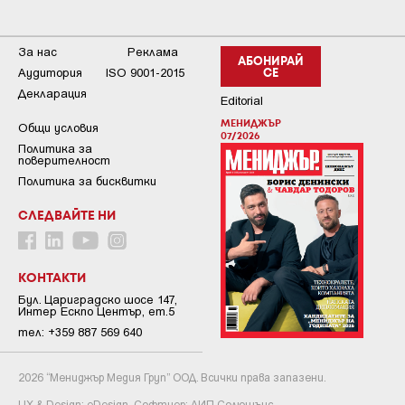
За нас
Реклама
АБОНИРАЙ
Аудитория
ISO 9001-2015
СЕ
Декларация
Editorial
МЕНИДЖЪР
Общи условия
07/2026
Пoлитикa зa
пoвepитeлнocт
Политика за бисквитки
СЛЕДВАЙТЕ НИ
КОНТАКТИ
Бул. Цариградско шосе 147,
Интер Ескпо Център, ет.5
тел: +359 887 569 640
2026 “Мениджър Медия Груп” ООД. Всички права запазени.
UX & Design:
eDesign
Софтуер:
АИП Солюшънс