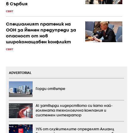
в Сърбия
СВЯТ
Специалният пратеник на
ООН за Йемен предупреди за
опасност от нов
широкомащабен конфликт
СВЯТ
ADVERTORIAL
Горди отвътре
А1 затвърди лидерството си като най-
голямата технологична компания и
системен интегратор
75% от служителите определят Алианц