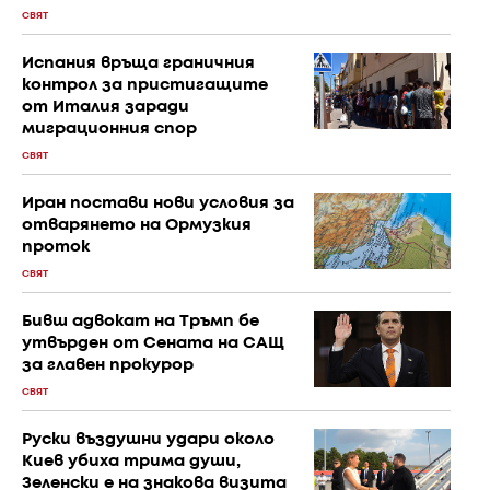
СВЯТ
Испания връща граничния
контрол за пристигащите
от Италия заради
миграционния спор
СВЯТ
Иран постави нови условия за
отварянето на Ормузкия
проток
СВЯТ
Бивш адвокат на Тръмп бе
утвърден от Сената на САЩ
за главен прокурор
СВЯТ
Руски въздушни удари около
Киев убиха трима души,
Зеленски е на знакова визита