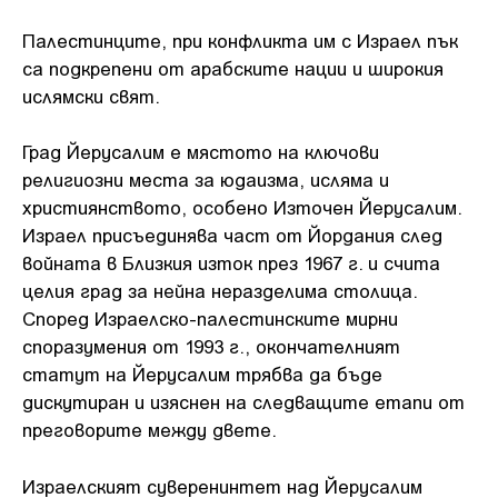
Палестинците, при конфликта им с Израел пък
са подкрепени от арабските нации и широкия
ислямски свят.
Град Йерусалим е мястото на ключови
религиозни места за юдаизма, исляма и
християнството, особено Източен Йерусалим.
Израел присъединява част от Йордания след
войната в Близкия изток през 1967 г. и счита
целия град за нейна неразделима столица.
Според Израелско-палестинските мирни
споразумения от 1993 г., окончателният
статут на Йерусалим трябва да бъде
дискутиран и изяснен на следващите етапи от
преговорите между двете.
Израелският суверенинтет над Йерусалим