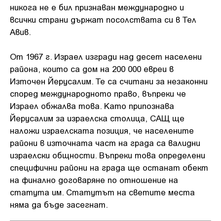
никога не е бил признаван международно и
всички страни държат посолствата си в Тел
Авив.
От 1967 г. Израел изгради над десет населени
района, които са дом на 200 000 евреи в
Източен Йерусалим. Те са считани за незаконни
според международното право, въпреки че
Израел обжалва това. Като припознава
Йерусалим за израелска столица, САЩ ще
наложи израелската позиция, че населените
райони в източната част на града са валидни
израелски общности. Въпреки това определени
специфични райони на града ще останат обект
на финално договаряне по отношение на
статута им. Статутът на светите места
няма да бъде засегнат.