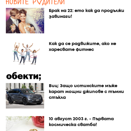
Брак на 22: ето как да продължи
завинаги!
Как да се радвижите, ако не
харесвате фитнес
Виц: Защо истинските мъже
карат мощни джипове с тъмни
стъкла
10 август 2003 г. - Първата
космическа сватба!