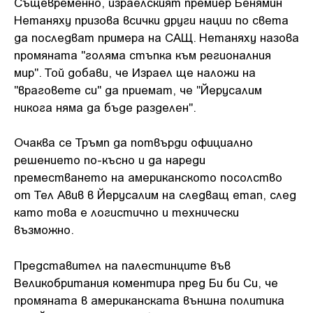
Същевременно, израелският премиер Бенямин
Нетаняху призова всички други нации по света
да последват примера на САЩ. Нетаняху назова
промяната "голяма стъпка към регионалния
мир". Той добави, че Израел ще наложи на
"враговете си" да приемат, че "Йерусалим
никога няма да бъде разделен".
Очаква се Тръмп да потвърди официално
решението по-късно и да нареди
преместването на американското посолство
от Тел Авив в Йерусалим на следващ етап, след
като това е логистично и технически
възможно.
Представител на палестинците във
Великобритания коментира пред Би би Си, че
промяната в американската външна политика