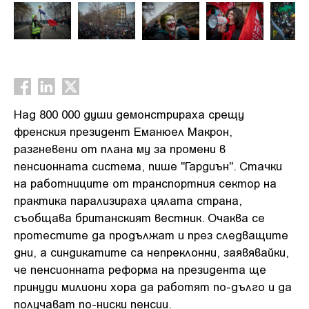
Над 800 000 души демонстрираха срещу
френския президент Еманюел Макрон,
разгневени от плана му за промени в
пенсионната система, пише "Гардиън". Стачки
на работниците от транспортния сектор на
практика парализираха цялата страна,
съобщава британският вестник. Очаква се
протестите да продължат и през следващите
дни, а синдикатите са непреклонни, заявявайки,
че пенсионната реформа на президента ще
принуди милиони хора да работят по-дълго и да
получават по-ниски пенсии.