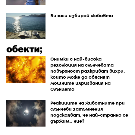
Винаги избирай любовта
Снимки с най-висока
резолюция на слънчевата
повърхност разкриват вихри,
които може да обяснят
мощните изригвания на
Слънцето
Реакциите на животните при
слънчеви затъмнения
подсказват, че най-странно се
държим… ние?