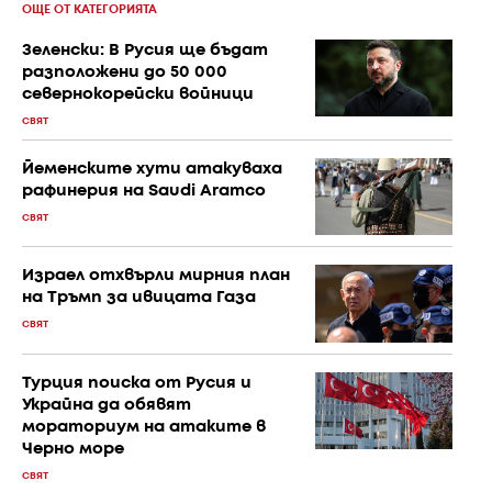
ОЩЕ ОТ КАТЕГОРИЯТА
Зеленски: В Русия ще бъдат
разположени до 50 000
севернокорейски войници
СВЯТ
Йеменските хути атакуваха
рафинерия на Saudi Aramco
СВЯТ
Израел отхвърли мирния план
на Тръмп за ивицата Газа
СВЯТ
Турция поиска от Русия и
Украйна да обявят
мораториум на атаките в
Черно море
СВЯТ