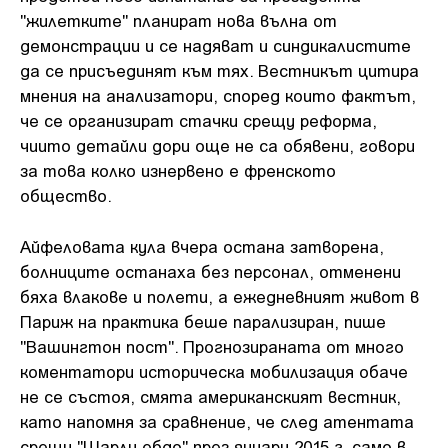
"жилетките" планират нова вълна от
демонстрации и се надяват и синдикалистите
да се присъединят към тях. Вестникът цитира
мнения на анализатори, според които фактът,
че се организират стачки срещу реформа,
чиито детайли дори още не са обявени, говори
за това колко изнервено е френското
общество.
Айфеловата кула вчера остана затворена,
болниците останаха без персонал, отменени
бяха влакове и полети, а ежедневният живот в
Париж на практика беше парализиран, пише
"Вашингтон пост". Прогнозираната от много
коментатори историческа мобилизация обаче
не се състоя, смята американският вестник,
като напомня за сравнение, че след атентата
срещу "Шарли ебдо" през януари 2015 г. само в