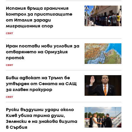
Испания връща граничния
контрол за пристигащите
от Италия заради
миграционния спор
СВЯТ
Иран постави нови условия за
отварянето на Ормузкия
проток
СВЯТ
Бивш адвокат на Тръмп бе
утвърден от Сената на САЩ
за главен прокурор
СВЯТ
Руски въздушни удари около
Киев убиха трима души,
Зеленски е на знакова визита
в Сърбия