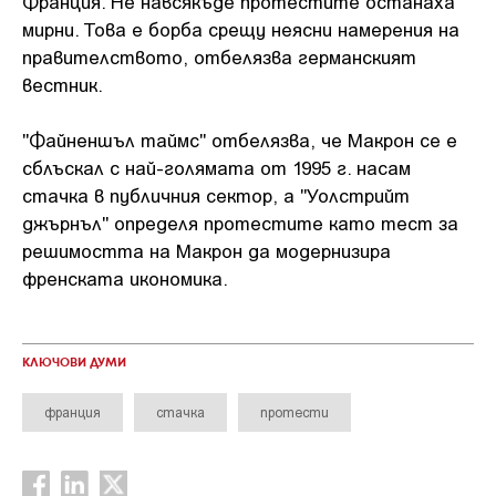
Франция. Не навсякъде протестите останаха
мирни. Това е борба срещу неясни намерения на
правителството, отбелязва германският
вестник.
"Файненшъл таймс" отбелязва, че Макрон се е
сблъскал с най-голямата от 1995 г. насам
стачка в публичния сектор, а "Уолстрийт
джърнъл" определя протестите като тест за
решимостта на Макрон да модернизира
френската икономика.
КЛЮЧОВИ ДУМИ
франция
стачка
протести