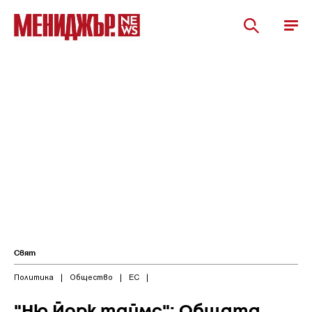
Свят
Политика
|
Общество
|
ЕС
|
"Ню Йорк таймс": Общата