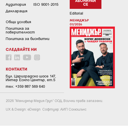
АБОНИРАЙ
Аудитория
ISO 9001-2015
СЕ
Декларация
Editorial
МЕНИДЖЪР
Общи условия
07/2026
Пoлитикa зa
пoвepитeлнocт
Политика за бисквитки
СЛЕДВАЙТЕ НИ
КОНТАКТИ
Бул. Цариградско шосе 147,
Интер Ескпо Център, ет.5
тел: +359 887 569 640
2026 “Мениджър Медия Груп” ООД. Всички права запазени.
UX & Design:
eDesign
Софтуер:
АИП Солюшънс