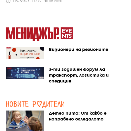
Обновена 00:37ч., 10.08.2026
Визионери на регионите
3-ти годишен форум за
транспорт, логистика и
спедиция
Детео пита: От какво е
направено огледалото