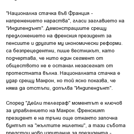
"Национална стачка във Франция -
напрежението нараства", гласи заглавието на
"Индипендънт". Демонстрациите срещу
предложението на френския президент за
пенсиите и другите му икономически реформи.
са безпрецедентни, пише вестникът, като
подчертава, че нито един сегмент от
обществото не е останал незасегнат от
протестната вълна. Националната стачка е
удар срещу Макрон, но той ясно показва, че
няма да отстъпи, допълва "Индипендънт".
Според "Дейли телеграф" моментът е ключов
за управлението на Макрон. Френският
президент е на тръни още откакто започна
бунтът на "жълтите жилетки", а тази събота
предстои ново изпитание за президента -