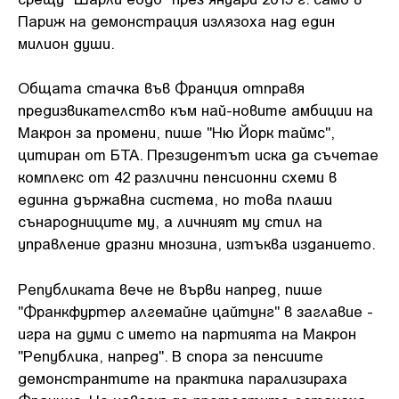
Париж на демонстрация излязоха над един
милион души.
Общата стачка във Франция отправя
предизвикателство към най-новите амбиции на
Макрон за промени, пише "Ню Йорк таймс",
цитиран от БТА. Президентът иска да съчетае
комплекс от 42 различни пенсионни схеми в
единна държавна система, но това плаши
сънародниците му, а личният му стил на
управление дразни мнозина, изтъква изданието.
Републиката вече не върви напред, пише
"Франкфуртер алгемайне цайтунг" в заглавие -
игра на думи с името на партията на Макрон
"Република, напред". В спора за пенсиите
демонстрантите на практика парализираха