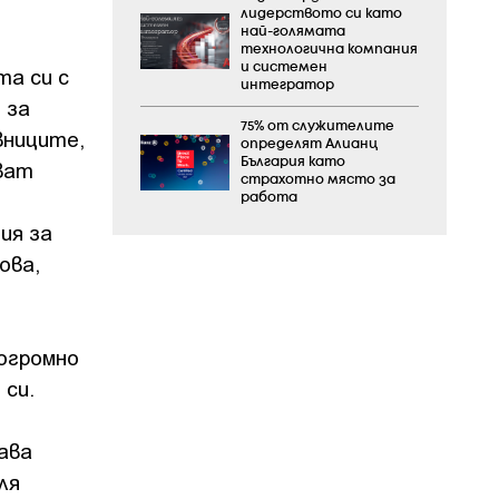
лидерството си като
най-голямата
технологична компания
и системен
та си с
интегратор
 за
75% от служителите
вниците,
определят Алианц
България като
ват
страхотно място за
работа
ия за
ова,
 огромно
 си.
ава
ля