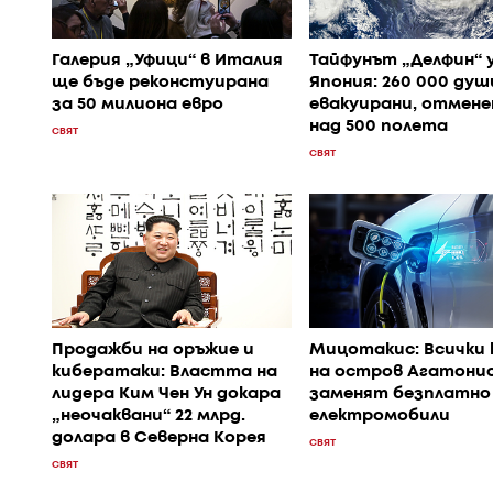
Галерия „Уфици“ в Италия
Тайфунът „Делфин“ 
ще бъде реконстуирана
Япония: 260 000 душ
за 50 милиона евро
евакуирани, отмене
над 500 полета
СВЯТ
СВЯТ
Продажби на оръжие и
Мицотакис: Всички 
кибератаки: Властта на
на остров Агатонис
лидера Ким Чен Ун докара
заменят безплатно
„неочаквани“ 22 млрд.
електромобили
долара в Северна Корея
СВЯТ
СВЯТ