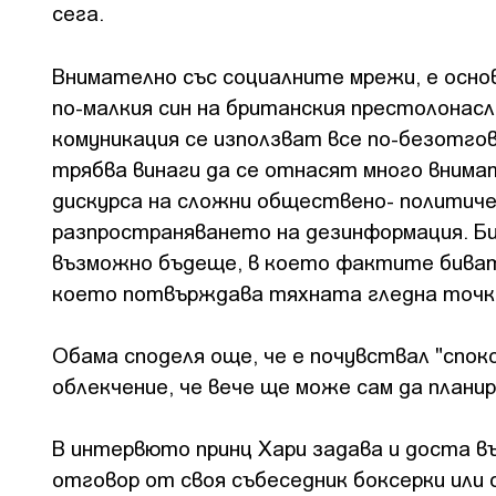
сега.
Внимателно със социалните мрежи, е осно
по-малкия син на британския престолонасл
комуникация се използват все по-безотго
трябва винаги да се отнасят много внима
дискурса на сложни обществено- политиче
разпространяването на дезинформация. Би
възможно бъдеще, в което фактите биват
което потвърждава тяхната гледна точк
Обама споделя още, че е почувствал "споко
облекчение, че вече ще може сам да планир
В интервюто принц Хари задава и доста въ
отговор от своя събеседник боксерки или 