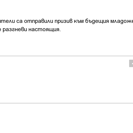
ители са отправили призив към бъдещия младож
е разгневи настоящия.