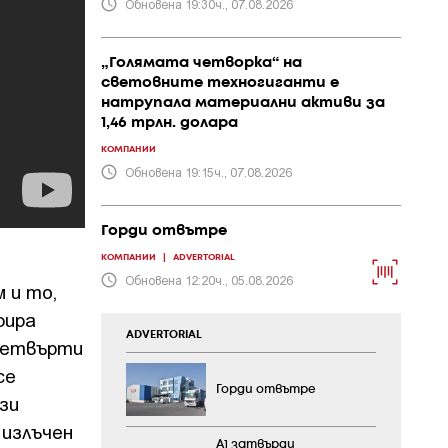
Обновена 19:30ч., 07.08.2026
„Голямата четворка“ на
световните техногиганти е
натрупала материални активи за
1,46 трлн. долара
КОМПАНИИ
Обновена 19:15ч., 07.08.2026
Горди отвътре
КОМПАНИИ
|
ADVERTORIAL
Обновена 12:20ч., 05.08.2026
 и то,
юира
ADVERTORIAL
Четвърти
се
Горди отвътре
зи
 излъчен
А1 затвърди