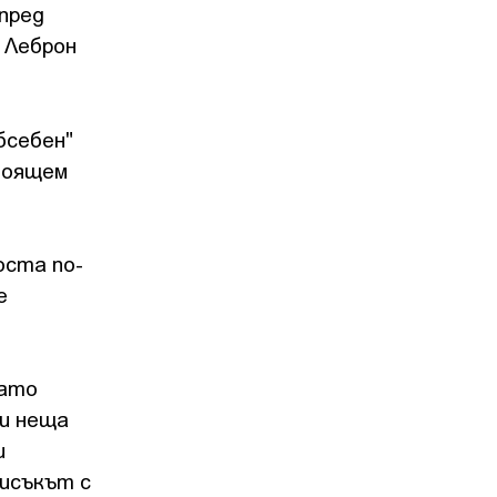
пред
 Леброн
бсебен"
тоящем
оста по-
е
като
ви неща
и
писъкът с