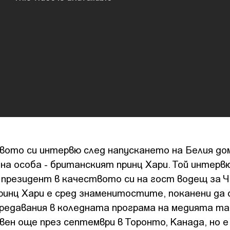
вото си интервю след напускането на Белия дом
тна особа - британският принц Хари. Той интерв
 президент в качеството си на гост водещ за 
Принц Хари е сред знаменитостите, поканени да 
редавания в коледната програма на медията та
вен още през септември в Торонто, Канада, но е