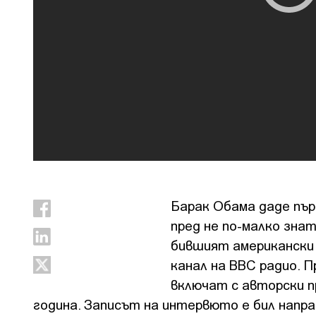
Барак Обама даде пър
пред не по-малко зна
бившият американски
канал на BBC радио. 
включат с авторски п
година. Записът на интервюто е бил напра