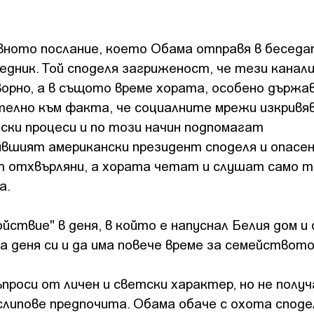
вното послание, което Обама отправя в беседа
едник. Той споделя загриженост, че тези канали
ворно, а в същото време хората, особено държа
телно към факта, че социалните мрежи изкривя
ски процеси и по този начин подпомагат
вшият американски президент споделя и опасен
 отхвърляни, а хората четат и слушат само т
а.
йствие" в деня, в който е напуснал Белия дом и
а деня си и да има повече време за семейството
проси от личен и светски характер, но не получ
слипове предпочита. Обама обаче с охота споде