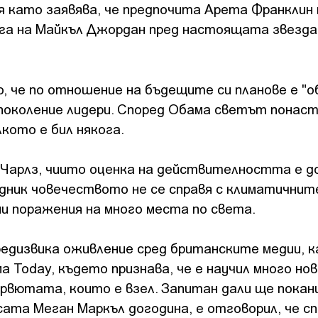
я като заявява, че предпочита Арета Франклин 
лага на Майкъл Джордан пред настоящата звезда
 че по отношение на бъдещите си планове е "о
поколение лидери. Според Обама светът понас
лкото е бил някога.
ц Чарлз, чиито оценка на действителността е д
дник човечеството не се справя с климатичнит
ни поражения на много места по света.
едизвика оживление сред британските медии, 
 Today, където признава, че е научил много но
рвютата, които е взел. Запитан дали ще покан
ата Меган Маркъл догодина, е отговорил, че с