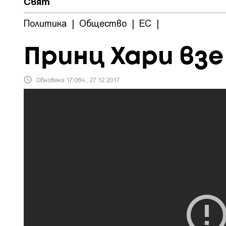
Свят
Политика
|
Общество
|
ЕС
|
Принц Хари вз
Обновена 17:06ч., 27.12.2017