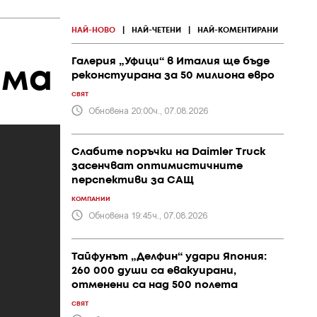
НАЙ-НОВО
|
НАЙ-ЧЕТЕНИ
|
НАЙ-КОМЕНТИРАНИ
Галерия „Уфици“ в Италия ще бъде
ама
реконстуирана за 50 милиона евро
СВЯТ
Обновена 20:00ч., 07.08.2026
Слабите поръчки на Daimler Truck
засенчват оптимистичните
перспективи за САЩ
КОМПАНИИ
Обновена 19:45ч., 07.08.2026
Тайфунът „Делфин“ удари Япония:
260 000 души са евакуирани,
отменени са над 500 полета
СВЯТ