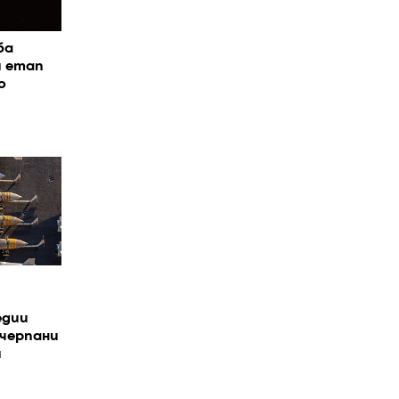
ба
я етап
о
едии
зчерпани
я