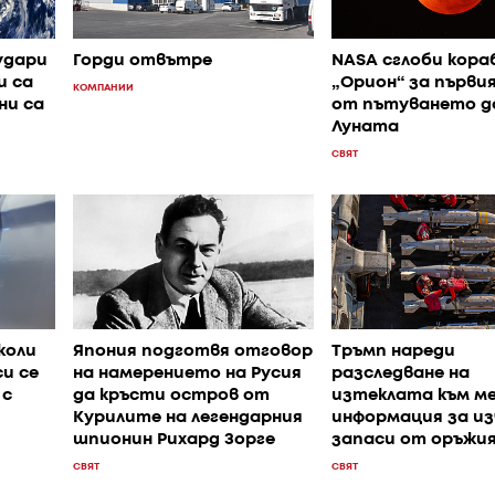
удари
Горди отвътре
NASA сглоби кора
и са
„Орион“ за първи
КОМПАНИИ
ни са
от пътуването д
Луната
СВЯТ
коли
Япония подготвя отговор
Тръмп нареди
и се
на намерението на Русия
разследване на
 с
да кръсти остров от
изтеклата към м
Курилите на легендарния
информация за и
шпионин Рихард Зорге
запаси от оръжи
СВЯТ
СВЯТ