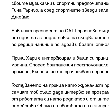
своите музикални и спортни предпочитани
Тина Търнър, а сред спортните звезди за
Джеймс.
Бившият президент на САЩ признава също,
от идеята за подготовка на следващото 
по редица начини е по-здрав и богат, отко
Принц Хари е интервюирал и баща си прин
мрачна. Според британския престолонасле
промени, въпреки че те причиняват сериоз
Гостуването на принца като журналист пр
самият той също даде интервю за програма
от работата си като редактор и от инте
семейство Обама на сватбата си с актрис