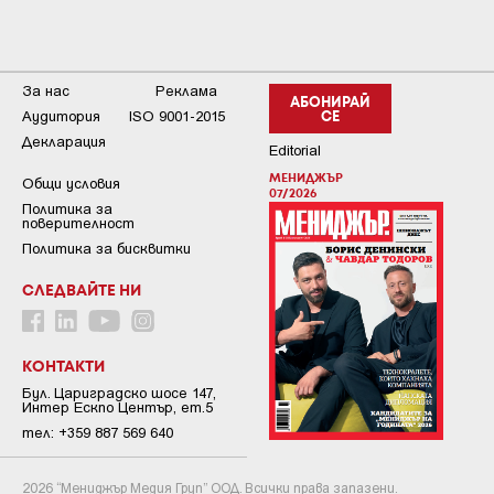
За нас
Реклама
АБОНИРАЙ
Аудитория
ISO 9001-2015
СЕ
Декларация
Editorial
МЕНИДЖЪР
Общи условия
07/2026
Пoлитикa зa
пoвepитeлнocт
Политика за бисквитки
СЛЕДВАЙТЕ НИ
КОНТАКТИ
Бул. Цариградско шосе 147,
Интер Ескпо Център, ет.5
тел: +359 887 569 640
2026 “Мениджър Медия Груп” ООД. Всички права запазени.