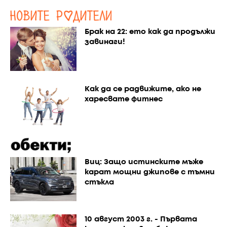
Брак на 22: ето как да продължи
завинаги!
Как да се радвижите, ако не
харесвате фитнес
Виц: Защо истинските мъже
карат мощни джипове с тъмни
стъкла
10 август 2003 г. - Първата