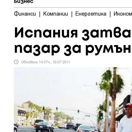
Бизнес
Финанси
|
Компании
|
Енергетика
|
Иконом
Испания затва
пазар за румъ
Обновена 14:37ч., 19.07.2011