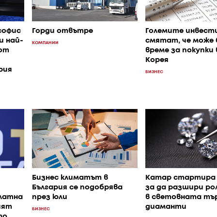
софис
Горди отвътре
Големите инвест
и най-
смятат, че може 
КОМПАНИИ
от
време за покупки
Корея
рия
БИЗНЕС
Бизнес климатът в
Катар стартира 
България се подобрява
за да разшири ро
златна
през юли
в световната тър
ият
диаманти
БИЗНЕС
то