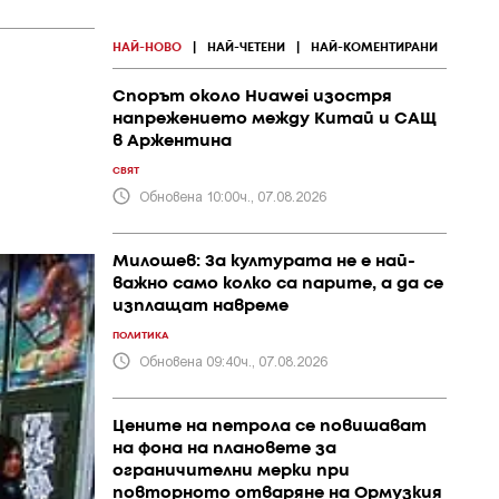
НАЙ-НОВО
|
НАЙ-ЧЕТЕНИ
|
НАЙ-КОМЕНТИРАНИ
Спорът около Huawei изостря
напрежението между Китай и САЩ
в Аржентина
СВЯТ
Обновена 10:00ч., 07.08.2026
Милошев: За културата не е най-
важно само колко са парите, а да се
изплащат навреме
ПОЛИТИКА
Обновена 09:40ч., 07.08.2026
Цените на петрола се повишават
на фона на плановете за
ограничителни мерки при
повторното отваряне на Ормузкия