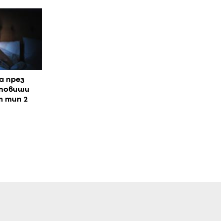
а през
 повиши
т тип 2