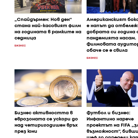
„Спайдърмен: Нов ден“
Американският бок
стана най-касовият филм
е напът да отбележ
на годината в рамките на
добрата си година 
седмица
пандемията насам.
Филмовата аудито
БИЗНЕС
обаче се е свила
БИЗНЕС
Бизнес активността в
Футбол и бизнес:
еврозоната се ускори до
Инфантино нарече
над четиригодишен връх
проектът на FIFA „
през юни
възможност“, бивш
шеф го определи ка