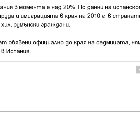
ния в момента е над 20%. По данни на испанск
уда и имиграцията в края на 2010 г. в странат
 хил. румънски граждани.
т обявени официално до края на седмицата, ня
в Испания.