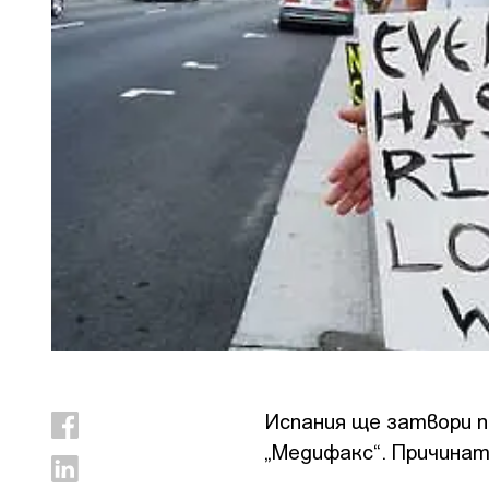
Испания ще затвори п
„Медифакс“. Причина