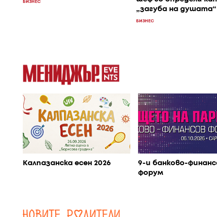
БИЗНЕС
„загуба на душата“
БИЗНЕС
Калпазанска есен 2026
9-и банково-финанс
форум