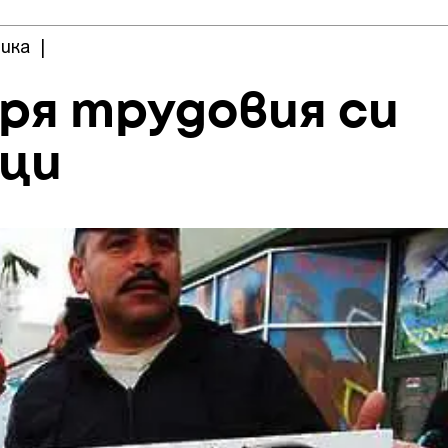
ика
|
ря трудовия си
нци