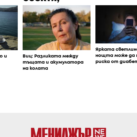
Ярката светлин
нощта може да
Виц: Разликата между
о и
риска от диабе
тъщата и акумулатора
на колата