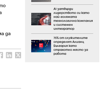
ото
А1 затвърди
а
лидерството си като
най-голямата
технологична компания
и системен
интегратор
ма да
75% от служителите
определят Алианц
България като
страхотно място за
работа