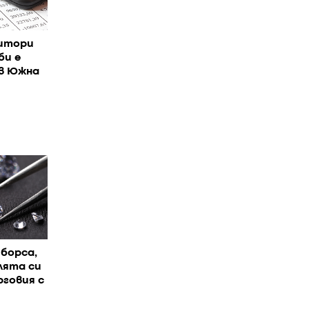
итори
би е
 в Южна
борса,
лята си
говия с