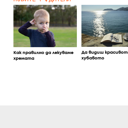
Да видиш красивот
Как правилно да лекуваме
хубавото
хремата