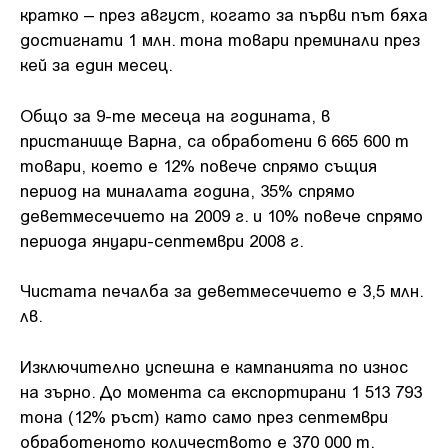
кратко – през август, когато за първи път бяха
достигнати 1 млн. тона товари преминали през
кей за един месец.
Общо за 9-те месеца на годината, в
пристанище Варна, са обработени 6 665 600 т
товари, което е 12% повече спрямо същия
период на миналата година, 35% спрямо
деветмесечието на 2009 г. и 10% повече спрямо
периода януари-септември 2008 г.
Чистата печалба за деветмесечието е 3,5 млн.
лв.
Изключително успешна е кампанията по износ
на зърно. До момента са експортирани 1 513 793
тона (12% ръст) като само през септември
обработеното количеството е 370 000 т.