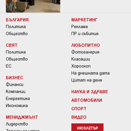
БЪЛГАРИЯ
МАРКЕТИНГ
Политика
Реклама
Общество
ПР и събития
СВЯТ
ЛЮБОПИТНО
Политика
Фотогалерия
Общество
Класации
ЕС
Хороскоп
На днешната дата
БИЗНЕС
Цитат на деня
Финанси
Компании
НАУКА И ЗДРАВЕ
Енергетика
АВТОМОБИЛИ
Икономика
СПОРТ
МЕНИДЖМЪНТ
ВИДЕО
Лидерство
НЮЗЛЕТЪР
Техники за успех