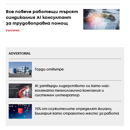
Все повече работещи търсят
синдикалния AI консултант
за трудовоправна помощ
БЪЛГАРИЯ
ADVERTORIAL
Горди отвътре
А1 затвърди лидерството си като най-
голямата технологична компания и
системен интегратор
75% от служителите определят Алианц
България като страхотно място за работа