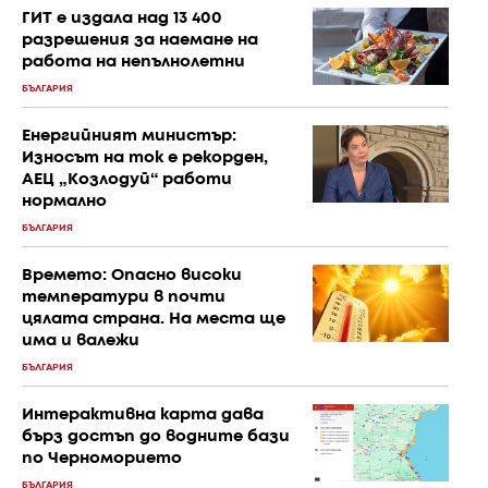
ГИТ е издала над 13 400
разрешения за наемане на
работа на непълнолетни
БЪЛГАРИЯ
Енергийният министър:
Износът на ток е рекорден,
АЕЦ „Козлодуй“ работи
нормално
БЪЛГАРИЯ
Времето: Опасно високи
температури в почти
цялата страна. На места ще
има и валежи
БЪЛГАРИЯ
Интерактивна карта дава
бърз достъп до водните бази
по Черноморието
БЪЛГАРИЯ