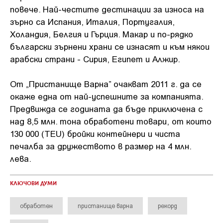
повече. Най-честите дестинации за износа на
зърно са Испания, Италия, Португалия,
Холандия, Белгия и Гърция. Макар и по-рядко
български зърнени храни се изнасят и към някои
арабски страни - Сирия, Египет и Алжир.
От „Пристанище Варна” очакват 2011 г. да се
окаже една от най-успешните за компанията.
Предвижда се годината да бъде приключена с
над 8,5 млн. тона обработени товари, от които
130 000 (TEU) бройки контейнери и чиста
печалба за дружеството в размер на 4 млн.
лева.
КЛЮЧОВИ ДУМИ
обработен
пристанище варна
рекорд