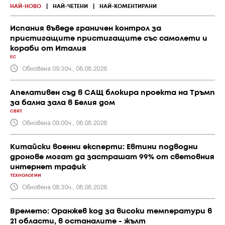
НАЙ-НОВО
|
НАЙ-ЧЕТЕНИ
|
НАЙ-КОМЕНТИРАНИ
Испания въведе граничен контрол за
пристигащите пристигащите със самолети и
кораби от Италия
ЕС
Обновена 09:30ч., 08.08.2026
Апелативен съд в САЩ блокира проекта на Тръмп
за бална зала в Белия дом
СВЯТ
Обновена 09:00ч., 08.08.2026
Китайски военни експерти: Евтини подводни
дронове могат да застрашат 99% от световния
интернет трафик
ТЕХНОЛОГИИ
Обновена 08:30ч., 08.08.2026
Времето: Оранжев код за високи температури в
21 области, в останалите - жълт